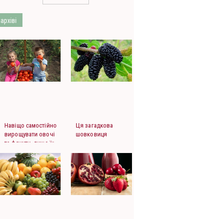
 архіві
Навіщо самостійно
Ця загадкова
вирощувати овочі
шовковиця
та фрукти, якщо їх
можна купити...