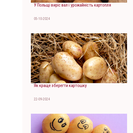
У Польщі виріс вал і урожайність картопля
05-10-2024
Як краще зберегти картошку
22-09-2024