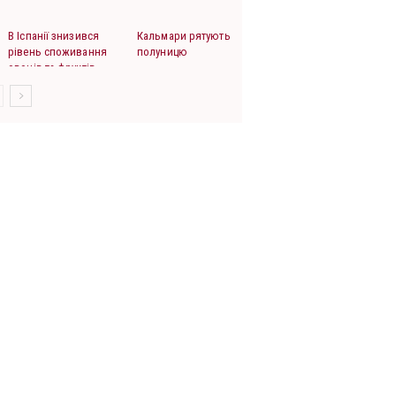
В Іспанії знизився
Кальмари рятують
рівень споживання
полуницю
овочів та фруктів