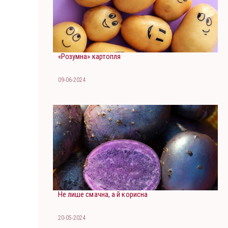
«Розумна» картопля
09-06-2024
Не лише смачна, а й корисна
20-05-2024