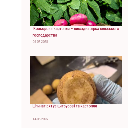
Кольорова картопля – висхідна зірка сільського
господарства
06-07-2025
Шпинат рятує цитрусові та картопля
14-06-2025