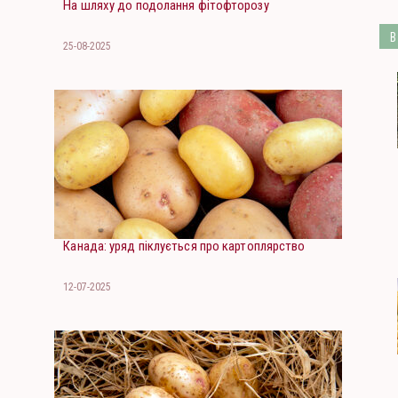
На шляху до подолання фітофторозу
В
25-08-2025
Канада: уряд піклується про картоплярство
12-07-2025