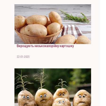
Вирощують низькокалорійну картошку
22-01-2025