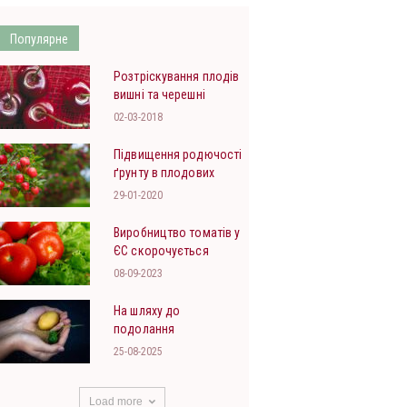
Популярне
Розтріскування плодів
вишні та черешні
02-03-2018
Підвищення родючості
ґрунту в плодових
садах
29-01-2020
Виробництво томатів у
ЄС скорочується
08-09-2023
На шляху до
подолання
фітофторозу
25-08-2025
Load more