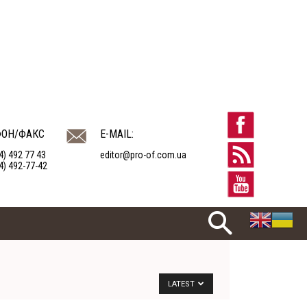
ФОН/ФАКС
E-MAIL:
4) 492 77 43
editor@pro-of.com.ua
4) 492-77-42
LATEST