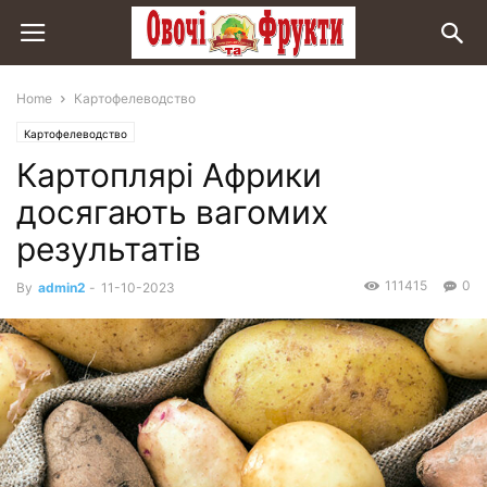
Home
Картофелеводство
Картофелеводство
Картоплярі Африки
досягають вагомих
результатів
111415
0
By
admin2
-
11-10-2023