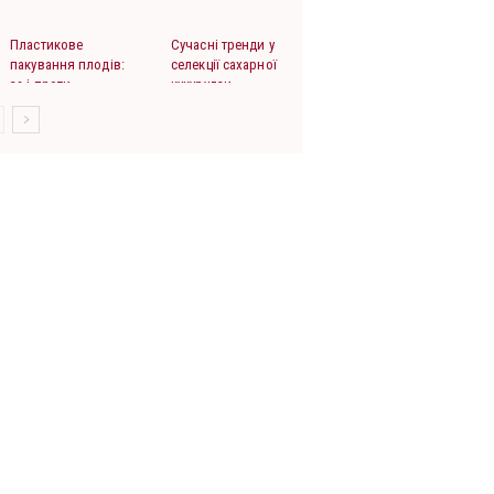
Пластикове
Сучасні тренди у
пакування плодів:
селекції сахарної
за і проти
кукурудзи