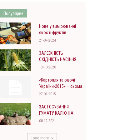
Популярне
Нове у вимірюванні
якості фруктів
21-07-2024
ЗАЛЕЖНІСТЬ
СХІДНІСТЬ НАСІННЯ
КУКУРУДЗІ САХАРНОЇ
13-10-2020
ВІД ГЛИБИНИ
ВИСІВАННЯ
«Картопля та овочі
України-2015» – сьома
міжнародна
27-01-2015
конференція
ЗАСТОСУВАННЯ
ГУМАТУ КАЛІЮ НА
КАРТОПЛІ
08-12-2021
Load more