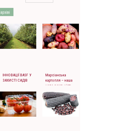
 архіві
ІННОВАЦІЇ BASF У
Марсіанська
ЗАХИСТІ САДІВ
картопля – наша
нова реальність