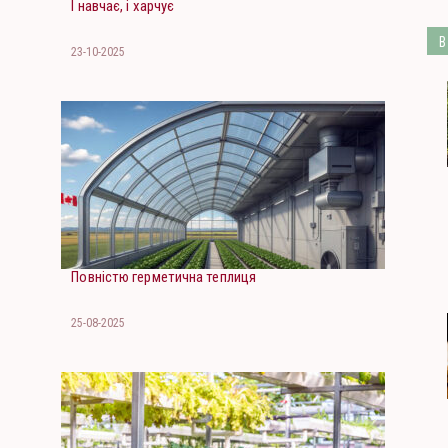
І навчає, і харчує
В
23-10-2025
Повністю герметична теплиця
25-08-2025