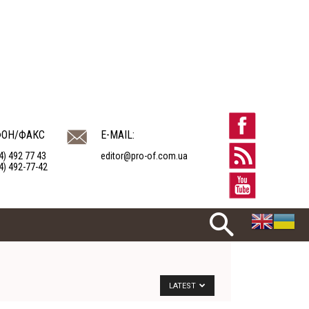
ФОН/ФАКС
E-MAIL:
4) 492 77 43
editor@pro-of.com.ua
4) 492-77-42
LATEST