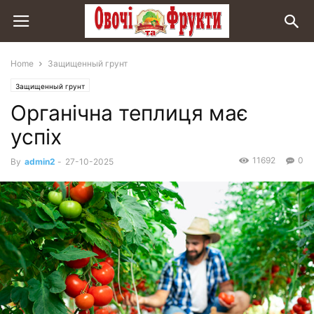
Home
Защищенный грунт
Защищенный грунт
Органічна теплиця має
успіх
11692
0
By
admin2
-
27-10-2025