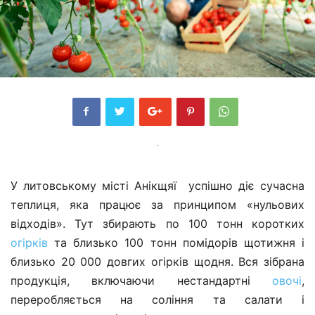
У литовському місті Анікщяї успішно діє сучасна
теплиця, яка працює за принципом «нульових
відходів». Тут збирають по 100 тонн коротких
огірків
та близько 100 тонн помідорів щотижня і
близько 20 000 довгих огірків щодня. Вся зібрана
продукція, включаючи нестандартні
овочі
,
переробляється на соління та салати і