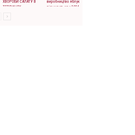
ХВОРОБИ САЛАТУ В
виробництво яблук
ТЕПЛИЦЯХ
відновиться у 2024
році