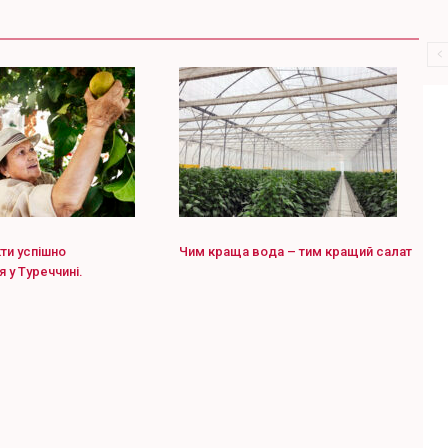
кти успішно
Чим краща вода – тим кращий салат
 у Туреччині.