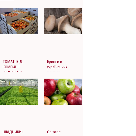
ТОМАТІ ВІД
Еринги в
КОМПАНІЇ
українських
«СИНГЕНТА»
реаліях
ВІДКРИВАЮТЬ
ПУТЬ ДО ЄВРОПИ!
ШКІДНИКИ І
Світове