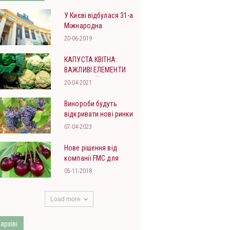
У Києві відбулася 31-а
Міжнародна
агропромислова
20-06-2019
виставка «АГРО-2019»
КАПУСТА КВІТНА:
ВАЖЛИВІ ЕЛЕМЕНТИ
ТЕХНОЛОГІЇ
20-04-2021
Винороби будуть
відкривати нові ринки
07-04-2023
Нове рішення від
компанії FMC для
контролю вишневої
05-11-2018
мухи у насадженнях.
Load more
 архіві