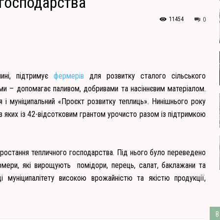
 господарства
11454
0
чині, підтримує
фермерів
для розвитку сталого сільського
ами – допомагає паливом, добривами та насіннєвим матеріалом.
 і муніципальний «Проєкт розвитку теплиць». Нинішнього року
з яких із 42-відсотковим грантом урочисто разом із підтримкою
зростання тепличного господарства. Під нього було переведено
ермери, які вирощують помідори, перець, салат, баклажани та
ці муніципалітету високою врожайністю та якістю продукції,
В