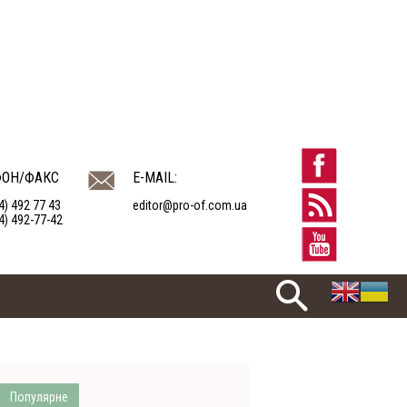
ФОН/ФАКС
E-MAIL:
4) 492 77 43
editor@pro-of.com.ua
4) 492-77-42
Популярне