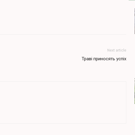
Next article
Траві приносять успіх