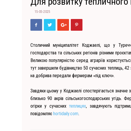
Для розвитку тепличного
15-05-2025
Столичний муніципалітет Коджаелі, що у Туреч
господарства та сільських регіонів різними проєкт
Великою популярністю серед аграріїв користується
тут завершили будівництво 50 сучасних теплиць, 42 
на добрива передали фермерам «під ключ».
Завдяки цьому у Коджаелі спостерігається значне 
близько 90 акрів сільськогосподарських угідь. Ф
огірки у сучасних
теплицях
, завдячують підтрим
повідомляє
hortidaily.com
.