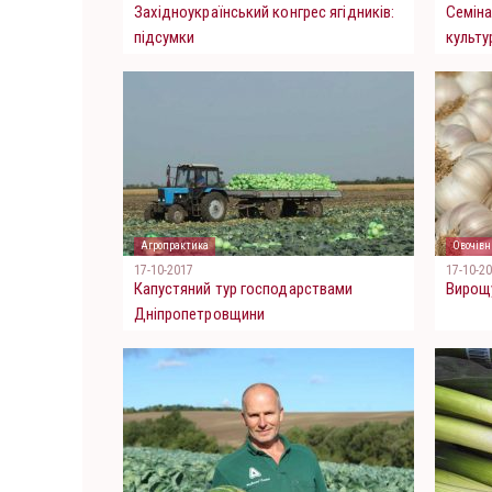
Західноукраїнський конгрес ягідників:
Семіна
підсумки
культу
Агропрактика
Овочівн
17-10-2017
17-10-2
Капустяний тур господарствами
Вирощ
Дніпропетровщини