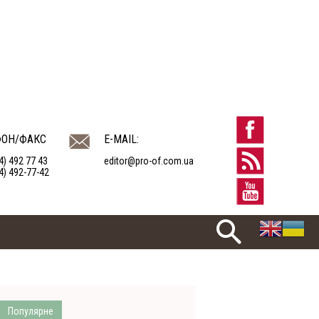
ФОН/ФАКС
E-MAIL:
4) 492 77 43
editor@pro-of.com.ua
4) 492-77-42
Популярне