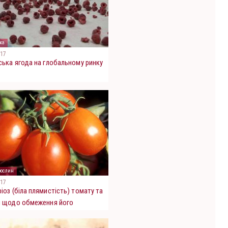
ка
017
ська ягода на глобальному ринку
рослин
017
іоз (біла плямистість) томату та
и щодо обмеження його
вості