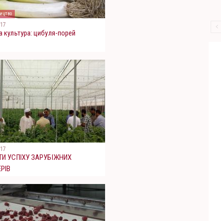
ицтво
017
 культура: цибуля-порей
017
ТИ УСПІХУ ЗАРУБІЖНИХ
РІВ