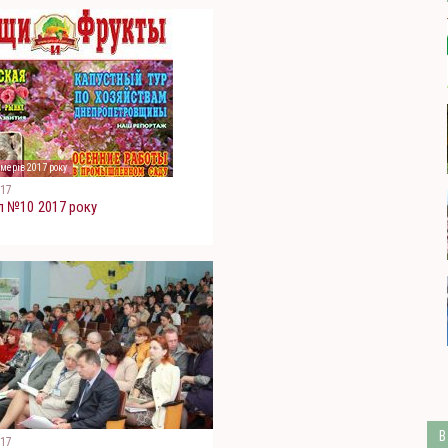
мерів 2017 року
017
 №10 2017 року
В
017