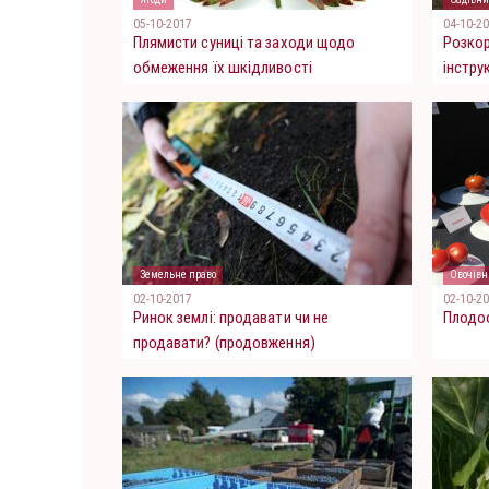
05-10-2017
04-10-2
Плямисти суниці та заходи щодо
Розкор
обмеження їх шкідливості
інстру
Земельне право
Овочівн
02-10-2017
02-10-2
Ринок землі: продавати чи не
Плодоо
продавати? (продовження)