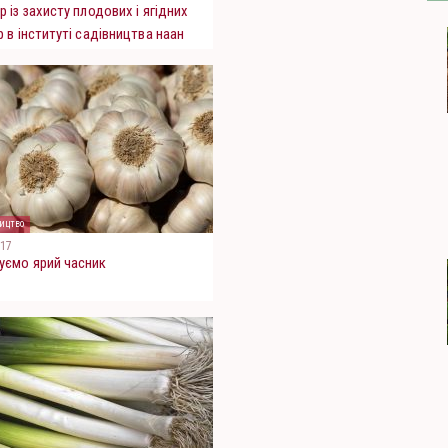
р із захисту плодових і ягідних
р в інституті садівництва наан
ицтво
017
уємо ярий часник