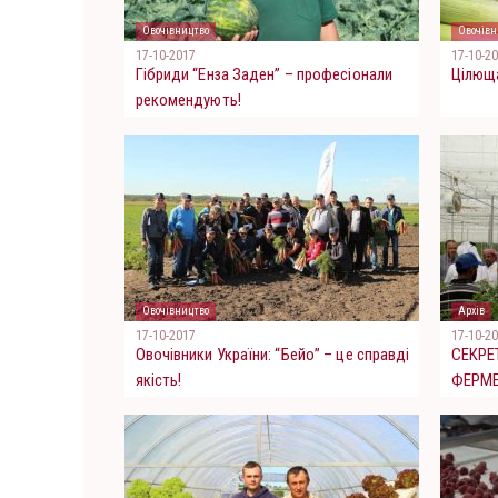
Овочівництво
Овочівн
17-10-2017
17-10-2
Гібриди “Енза Заден” – професіонали
Цілюща
рекомендують!
Овочівництво
Архів
17-10-2017
17-10-2
Овочівники України: “Бейо” – це справді
СЕКРЕ
якість!
ФЕРМЕ