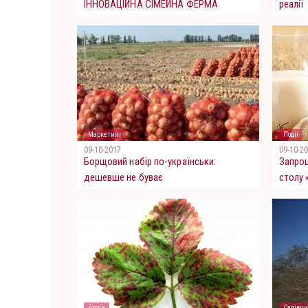
ІННОВАЦІЙНА СІМЕЙНА ФЕРМА
реалії
Маркетинг
Події
09-10-2017
09-10-2
Борщовий набір по-українськи:
Запрош
дешевше не буває
столу
СВІТОВ
Ягоди
Садівни