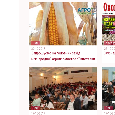
Події
Архів но
30-10-2017
27-10-2
Запрошуємо на головний захід
Журнал
міжнародної агропромислової виставки
«АгроКомплекс 2017»!
Події
Події
17-10-2017
17-10-2