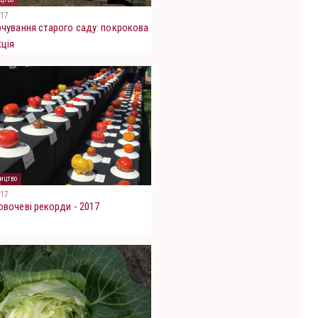
017
чування старого саду: покрокова
кція
ицтво
017
вочеві рекорди - 2017