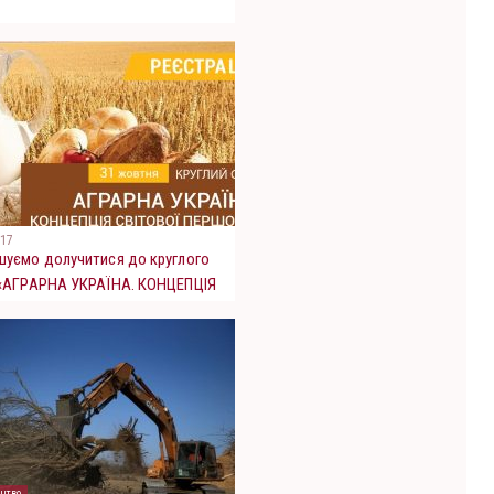
017
уємо долучитися до круглого
 «АГРАРНА УКРАЇНА. КОНЦЕПЦІЯ
ОЇ ПЕРШОСТІ.»
цтво