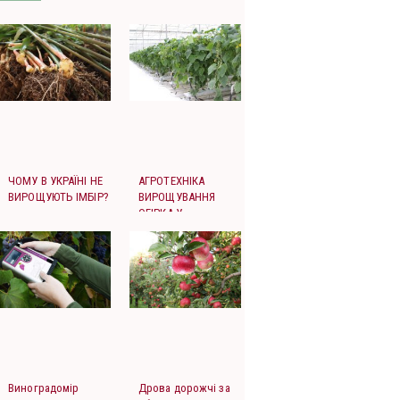
ЧОМУ В УКРАЇНІ НЕ
АГРОТЕХНІКА
ВИРОЩУЮТЬ ІМБІР?
ВИРОЩУВАННЯ
ОГІРКА У
ЗАХИЩЕНОМУ
ҐРУНТІ
Виноградомір
Дрова дорожчі за