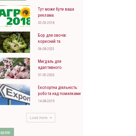
Тут може бути ваша
реклама.
02-03-2018
Бор для овочів:
корисний та
небезпечний
06-08-2025
Мигдаль для
адаптивного
садівництва півдня
01-05-2026
України
Експортна діяльність:
робота над помилками
14-08-2019
Load more
 архіві