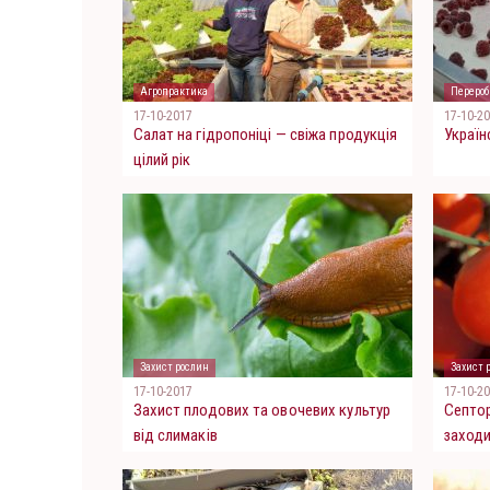
Агропрактика
Перероб
17-10-2017
17-10-2
Салат на гідропонiці — свіжа продукція
Україн
цілий рік
Захист рослин
Захист 
17-10-2017
17-10-2
Захист плодових та овочевих культур
Септор
від слимаків
заход
шкідли