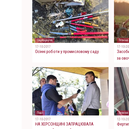
Садівництво
Техніка
17-10-2017
17-10-2
Осінні роботи у промисловому саду
Засоби
за ово
Події
Техніка
17-10-2017
12-10-2
НА ХЕРСОНЩИНІ ЗАПРАЦЮВАЛА
Фертиг