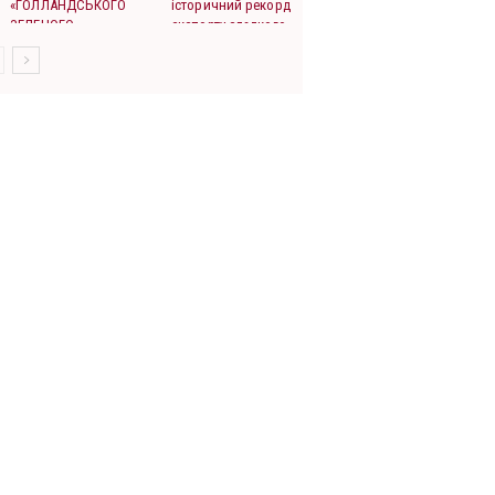
«ГОЛЛАНДСЬКОГО
історичний рекорд
ЗЕЛЕНОГО
експорту сладкого
ДІАМАНТУ», АБО
перцю
«КАМО ГРАДЕШІ*»,
УКРАЇНА?