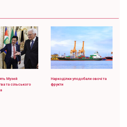
ять Музей
Наркоділки уподобали овочі та
ва та сільського
фрукти
а