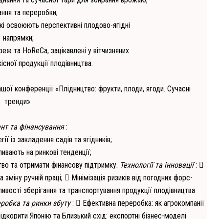
ання та переробки;
які освоюють перспективні плодово-ягідні
напрямки;
еж та HoReCa, зацікавлені у вітчизняних
існої продукції плодівництва.
шої конференції «Плідництво: фрукти, плоди, ягоди. Сучасні
тренди»:
нт та фінансування
:
ії із закладення садів та ягідників;
ливають на ринкові тенденції;
цтво та отримати фінансову підтримку.
Технології та інновації
:

а зміну ручній праці;
 Мінімізація ризиків від погодних форс-
ивості зберігання та транспортування продукції плодівництва
робка та ринки збуту
:
 Ефективна переробка: як агрокомпанії
підкорити Японію та Близький схід: експортні бізнес-моделі