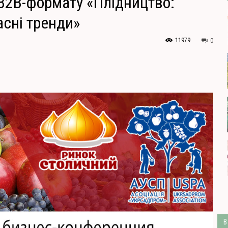
B2B-формату «Плідництво:
асні тренди»
11979
0
В