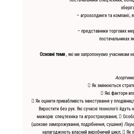
зберіг
– агрохолдинги та компанії, 
– представники торгових мер
постачальниках як
Основні теми
, які ми запропонуємо учасникам на
Асортиме
 Як змінюються стратег
 Які фактори вп
 Як оцінити привабливість інвестування у плодівни
Виростити без рук. Які сучасні технології йдуть н
мажорів: спецтехніка та агрострахування;
 Особл
(шокове
заморожування, подрібнення, сушіння)
Пере
налагоджують власний
виробничий цикл;
 Як 