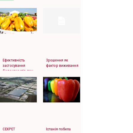
Ефективність
Зрошення як
застосування
фактор виживання
біопрепаратів при
вирощуванні
овочевих культур
СЕКРЕТ
Іспанія побила