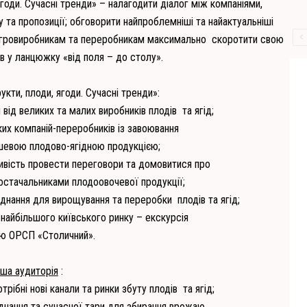
ягоди. Сучасні тренди» – налагодити діалог між компаніями,
у та пропозиції; обговорити найпроблемніші та найактуальніші
и агровиробникам та переробникам максимально
скоротити свою
в у ланцюжку «від поля – до столу».
кти, плоди, ягоди. Сучасні тренди»:
 від великих та малих виробників плодів
та ягід;
ких компаній-переробників із завоювання
ішевою плодово-ягідною продукцією;
ивість провести переговори та домовитися про
остачальниками плодоовочевої продукції;
ладнання для вирощування та переробки
плодів та ягід;
айбільшого київського ринку – екскурсія
єю ОРСП «Столичний».
ша аудиторія
:
трібні нові канали та ринки збуту плодів
та ягід;
днання та сучасної тари для збирання врожаю,