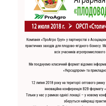
Компанія «ПроАгро Груп» у партнерстві з Асоціаці
практичних заходів для плодово-ягідного бізнесу. 
всіх учасників агропромислового б
Ми поєднуємо класичний формат відомих інформац
«Укрсадпром» та прикладн
12 липня 2018 року на території оптового ринк
інноваційна конференція B2B-формату 
Тільки у нас у рамках однієї локації – у новому к
зберуться найкращі практи