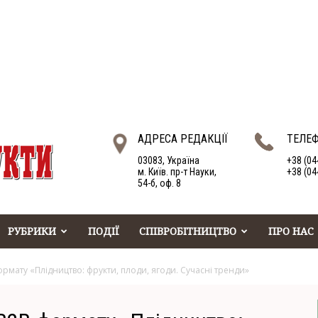
АДРЕСА РЕДАКЦІЇ
ТЕЛЕ
03083, Україна
+38 (04
м. Київ. пр-т Науки,
+38 (04
54-б, оф. 8
РУБРИКИ
ПОДІЇ
СПІВРОБІТНИЦТВО
ПРО НАС
рмату «Плідництво: фрукти, плоди, ягоди. Сучасні тренди»