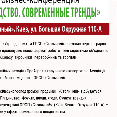
єю «Укрсадпром» та ГРСП «Столичний» запускає серію аграрно-
Ми пропонуємо новий формат роботи, який сприятиме об'єднанню
ізнесу: виробників, переробників та торгівлі.
ійних заходів «ПроАгро» з галузевою експертизою Асоціації
ою бізнес-моделлю ОРСП «Столичний».
у сільськогосподарської продукції
«Столичний» відбудеться
«Плідництво:
фрукти, плоди, ягоди. Сучасні тренди».
онференц-залі ОРСП «Столичний»
(Київ, Велика Окружна 110-А) –
ки у сфері промислового плодівництва.