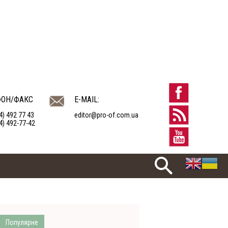
ФОН/ФАКС
E-MAIL:
4) 492 77 43
editor@pro-of.com.ua
4) 492-77-42
Популярне