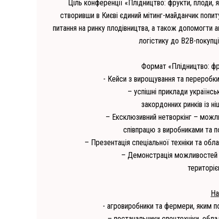
Ціль конференції «Плідництво: фрукти, плоди, 
створивши в Києві єдиний мітинг-майданчик попит
питання на ринку плодівництва, а також допомогт
логістику до В2В-покупці
Формат «Плідництво: фру
- Кейси з вирощування та переробки
– успішні приклади українсь
закордонних ринків із н
– Ексклюзивний нетворкінг – можл
співпрацю з виробниками та п
– Презентація спеціальної техніки та об
– Демонстрація можливостей н
територі
На
- агровиробники та фермери, яким по
– постачальники спецтехніки, обла