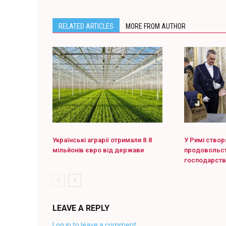
RELATED ARTICLES
MORE FROM AUTHOR
Українські аграрії отримали 8.8
У Римі створ
мільйонів євро від держави
продовольст
господарств
LEAVE A REPLY
Log in to leave a comment