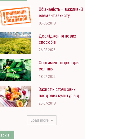
Обізнаність – важливий
елемент захисту
рослин
03-08-2018
Дослідження нових
способів
використання азотних
26-08-2025
удобрень
Сортимент огірка для
соління
18-07-2022
Захист кісточкових
плодових культур від
кокомікозу
25-07-2018
Load more
 архіві