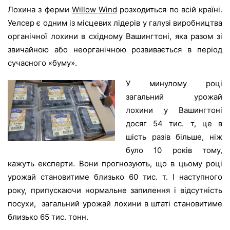
Лохина з ферми
Willow Wind
розходиться по всій країні.
Уелсер є одним із місцевих лідерів у галузі виробництва
органічної лохини в східному Вашингтоні, яка разом зі
звичайною або неорганічною розвивається в період
сучасного «буму».
У минулому році
загальний урожай
лохини у Вашингтоні
досяг 54 тис. т, це в
шість разів більше, ніж
було 10 років тому,
кажуть експерти. Вони прогнозують, що в цьому році
урожай становитиме близько 60 тис. т. І наступного
року, припускаючи нормальне запилення і відсутність
посухи, загальний урожай лохини в штаті становитиме
близько 65 тис. тонн.