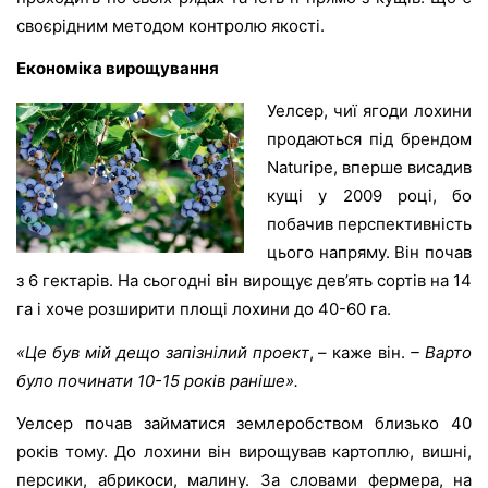
своєрідним методом контролю якості.
Економіка вирощування
Уелсер, чиї ягоди лохини
продаються під брендом
Naturipe, вперше висадив
кущі у 2009 році, бо
побачив перспективність
цього напряму. Він почав
з 6 гектарів. На сьогодні він вирощує дев’ять сортів на 14
га і хоче розширити площі лохини до 40-60 га.
«Це був мій дещо запізнілий проект
, – каже він.
– Варто
було починати 10-15 років раніше».
Уелсер почав займатися землеробством близько 40
років тому. До лохини він вирощував картоплю, вишні,
персики, абрикоси, малину. За словами фермера, на