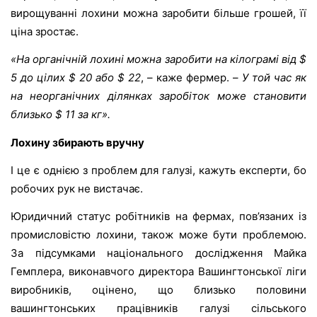
вирощуванні лохини можна заробити більше грошей, її
ціна зростає.
«На органічній лохині можна заробити на кілограмі від $
5 до цілих $ 20 або $ 22
, – каже фермер. –
У той час як
на неорганічних ділянках заробіток може становити
близько $ 11 за кг».
Лохину збирають вручну
І це є однією з проблем для галузі, кажуть експерти, бо
робочих рук не вистачає.
Юридичний статус робітників на фермах, пов’язаних із
промисловістю лохини, також може бути проблемою.
За підсумками національного дослідження Майка
Гемплера, виконавчого директора Вашингтонської ліги
виробників, оцінено, що близько половини
вашингтонських працівників галузі сільського