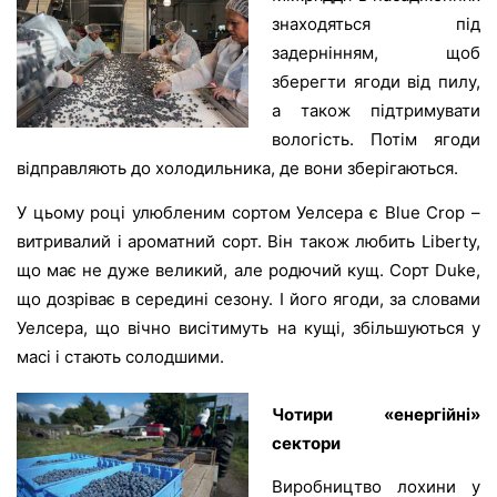
знаходяться під
задернінням, щоб
зберегти ягоди від пилу,
а також підтримувати
вологість. Потім ягоди
відправляють до холодильника, де вони зберігаються.
У цьому році улюбленим сортом Уелсера є Blue Crop –
витривалий і ароматний сорт. Він також любить
Liberty
,
що має не дуже великий, але родючий кущ. Сорт
Duke
,
що дозріває в середині сезону. І його ягоди, за словами
Уелсера, що вічно висітимуть на кущі, збільшуються у
масі і стають солодшими.
Чотири «енергійні»
сектори
Виробництво лохини у