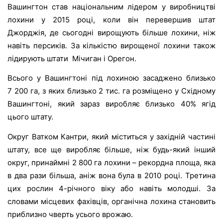
Вашингтон став національним лідером у виробництві
лохини у 2015 році, коли він перевершив штат
Джорджія, де сьогодні вирощують більше лохини, ніж
навіть персиків. За кількістю вирощеної лохини також
лідирують штати Мічиган і Орегон.
Всього у Вашингтоні під лохиною засаджено близько
7 200 га, з яких близько 2 тис. га розміщено у Східному
Вашингтоні, який зараз виробляє близько 40% ягід
цього штату.
Округ Ватком Кантри, який міститься у західній частині
штату, все ще виробляє більше, ніж будь-який інший
округ, принаймні 2 800 га лохини – рекордна площа, яка
в два рази більша, аніж вона була в 2010 році. Третина
цих рослин 4-річного віку або навіть молодші. За
словами місцевих фахівців,
органічна лохина становить
приблизно чверть усього врожаю.