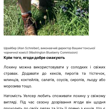
Шрайбер (Alan Schreiber), виконавчий директор Вашингтонської
чорничної комісії (Washington Blueberry Commission)
Крім того, ягоди добре смакують
Лохину можна використовувати у солодких і свіжих
стравах. Додавати до кексів, пирогів та тістечок,
млинців, коктейлів, салатів, соусів, сиропів, льоду або
морозива тощо.
Натомість Уелсер любить споживати лохину у свіжому
вигляді. Під час сезону дозрівання ягоди він щодня
проходить по своїх рядах та їсть її прямо з кущів. Що є