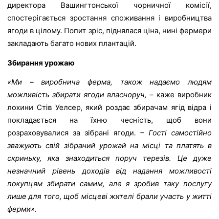
директора Вашингтонської чорничної комісії
,
спостерігається
зростання споживання і виробництва
ягоди в цілому. Попит зріс, піднялася ціна, нині фермери
закладають багато нових плантацій.
Збирання урожаю
«Ми – виробнича ферма, також надаємо людям
можливість збирати ягоди власноруч,
– каже виробник
лохини Стів Уелсер, який роздає збирачам ягід відра і
покладається на їхню чесність, щоб вони
розраховувалися за зібрані ягоди.
– Гості самостійно
зважують свій зібраний урожай на місці та платять в
скриньку, яка знаходиться поруч терезів. Це дуже
незначний рівень доходів від надання можливості
покупцям збирати самим, але я зробив таку послугу
лише для того, щоб місцеві жителі брали участь у житті
ферми».