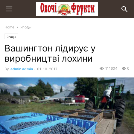
Home
Ягоды
Ягоды
Вашингтон лідирує у
виробництві лохини
111604
0
By
admin admin
-
01-10-2017