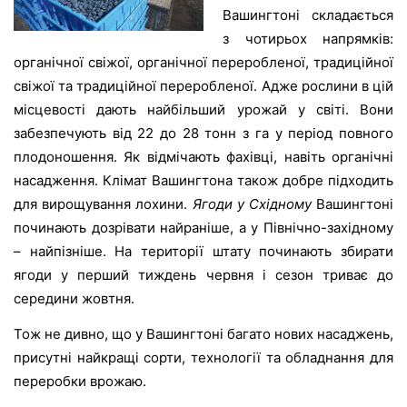
Вашингтоні складається
з чотирьох напрямків:
органічної свіжої, органічної переробленої, традиційної
свіжої та традиційної переробленої. Адже рослини в цій
місцевості дають найбільший урожай у світі. Вони
забезпечують від 22 до 28 тонн з га у період повного
плодоношення. Як відмічають фахівці, навіть органічні
насадження. Клімат Вашингтона також добре підходить
для вирощування лохини.
Ягоди у Східному
Вашингтоні
починають дозрівати найраніше, а у Північно-західному
– найпізніше. На території штату починають збирати
ягоди у перший тиждень червня і сезон триває до
середини жовтня.
Тож не дивно, що у Вашингтоні багато нових насаджень,
присутні найкращі сорти, технології та обладнання для
переробки врожаю.