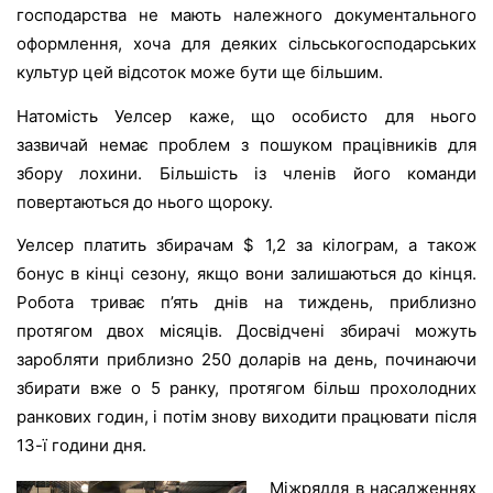
господарства не мають належного документального
оформлення, хоча для деяких сільськогосподарських
культур цей відсоток може бути ще більшим.
Натомість Уелсер каже, що особисто для нього
зазвичай немає проблем з пошуком працівників для
збору лохини. Більшість із членів його команди
повертаються до нього щороку.
Уелсер платить збирачам $ 1,2 за кілограм, а також
бонус в кінці сезону, якщо вони залишаються до кінця.
Робота триває п’ять днів на тиждень, приблизно
протягом двох місяців. Досвідчені збирачі можуть
заробляти приблизно 250 доларів на день, починаючи
збирати вже о 5 ранку, протягом більш прохолодних
ранкових годин, і потім знову виходити працювати після
13-ї години дня.
Міжряддя в насадженнях