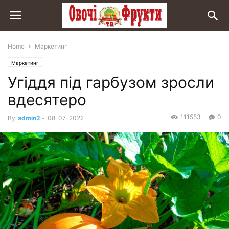
Home
Маркетинг
Маркетинг
Угіддя під гарбузом зросли
вдесятеро
111553
0
By
admin2
-
08-07-2022