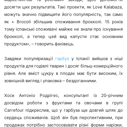
досягти цих результатів. Такі проекти, як Love Kalabaza,
можуть значно підвищити його популярність, так само
як + Brocoli збільшив споживання брокколі. 15 років
тому іспанські споживачі майже не знали про існування
брокколі, а тепер цей вид капусти стає основним
продуктом», – говорить фахівець.
Завдяки популяризації
гарбуз
у Іспанії вийшов з ніші
продуктів для годівлі тварин і досяг більш комерційного
рівня. Але вміст цукру в плодах має бути високим, їх
зовнішній вигляд і упаковка – бездоганними.
Хосе Антоніо Родрігес, консультант із 20-річним
досвідом роботи з фруктами та овочами в групі
Carrefour підкреслив, що у гарбуза ще довгий шлях до
сердець споживачів. Щоб він був перспективним, при
продажах потрібно застосовувати різні форми нарізки,