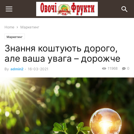
Home
Маркетинг
Маркетинг
Знання коштують дорого,
але ваша увага – дорожче
11968
0
By
admin2
-
16-03-2021