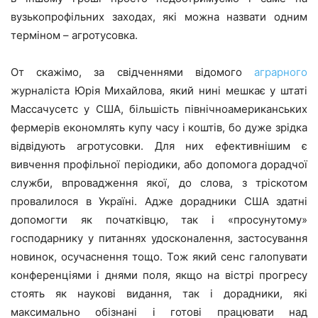
вузькопрофільних заходах, які можна назвати одним
терміном – агротусовка.
От скажімо, за свідченнями відомого
аграрного
журналіста Юрія Михайлова, який нині мешкає у штаті
Массачусетс у США, більшість північноамериканських
фермерів економлять купу часу і коштів, бо дуже зрідка
відвідують агротусовки. Для них ефективнішим є
вивчення профільної періодики, або допомога дорадчої
служби, впровадження якої, до слова, з тріскотом
провалилося в Україні. Адже дорадники США здатні
допомогти як початківцю, так і «просунутому»
господарнику у питаннях удосконалення, застосування
новинок, осучаснення тощо. Тож який сенс галопувати
конференціями і днями поля, якщо на вістрі прогресу
стоять як наукові видання, так і дорадники, які
максимально обізнані і готові працювати над