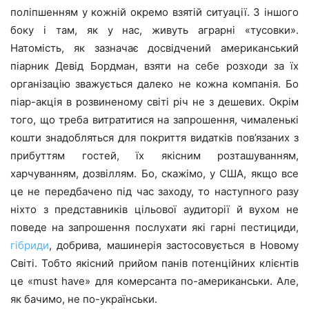
поліпшенням у кожній окремо взятій ситуації. З іншого
боку і там, як у нас, живуть аграрні «тусовки».
Натомість, як зазначає досвідчений американський
піарник Девід Бордман, взяти на себе розходи за їх
організацію зважується далеко не кожна компанія. Бо
піар-акція в розвиненому світі річ не з дешевих. Окрім
того, що треба витратитися на запрошення, чималенькі
кошти знадобляться для покриття видатків пов’язаних з
прибуттям гостей, їх якісним розташуванням,
харчуванням, дозвіллям. Бо, скажімо, у США, якщо все
це не передбачено під час заходу, то наступного разу
ніхто з представників цільової аудиторії й вухом не
поведе на запрошення послухати які гарні пестициди,
гібриди
, добрива, машинерія застосовується в Новому
Світі. Тобто якісний прийом панів потенційних клієнтів
це «must have» для комерсанта по-американськи. Але,
як бачимо, не по-українськи.