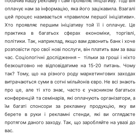
побачив нашу рекламу і сам проявляє ініціативу. Тоді він
оплачує нам за інформацію, яка його зацікавила. Взагалі
цей процес називається «правилом першої ініціативи».
Хто проявляє першим ініціативу той її і оплачує. Це
практика в багатьох сферах економіки, торгівлі,
політики. Так, наприклад, якщо вам дзвонить банк і хоче
розповісти про свої нові послуги, він платить вам за ваш
час. Соціологічні дослідження – тільки за гроші і ніхто
безкоштовно не відповідатиме на 15-20 питань. Чому
так? Тому, що на різного роду маркетингових заходах
витрачаються суми в сотні мільйонів євро. Не всі знають
про це, але ті хто знає, часто є учасником багатьох
конференцій та семінарів, які оплачують організатори, а
їм багаті спонсори за рекламну продукцію, яку ви
берете в руки і рекламні стенди, які ви оглядаєте
протягом даного заходу. Так, що заробляйте на увазі до
вас.