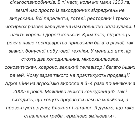
сільгоспвиробників. В ті часи, коли ми мали 1200 га,
землі нас просто із закордонних відряджень не
випускали. Всі перельоти, готелі, ресторани і трьох-
чотирьох разове харчування нам повністю оплачували. І
навіть хороші і дорогі коньяки. Крім того, під кінець
року в наше господарство привозили багато різної, так
званої, бонусної побутової техніки. У мене до цих пір
стоять два холодильника, мікрохвильовка,
соковитискач, ксерокс, великий телевізор і багато інших
речей. Чому зараз такого не практикують продавці?
Адже ціни на агрохімію виросли в 3-4 рази починаючи з
2000-х років. Можливо зникла конкуренція? Так і
виходить, що хочуть продавати нам на мільйони, а
презентують ручку, блокнот і каталог. Я думаю, що таке
ставлення треба терміново змінювати».