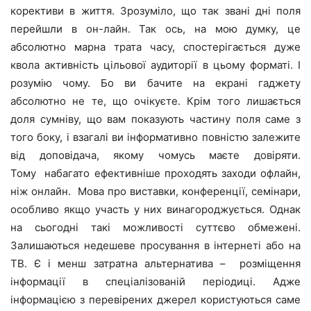
корективи в життя. Зрозуміло, що так звані дні поля
перейшли в он-лайн. Так ось, на мою думку, це
абсолютно марна трата часу, спостерігається дуже
квола активність цільової аудиторії в цьому форматі. І
розумію чому. Бо ви бачите на екрані гаджету
абсолютно не те, що очікуєте. Крім того лишається
доля сумніву, що вам показують частину поля саме з
того боку, і взагалі ви інформативно повністю залежите
від доповідача, якому чомусь маєте довіряти.
Тому набагато ефективніше проходять заходи офлайн,
ніж онлайн. Мова про виставки, конференції, семінари,
особливо якщо участь у них винагороджується. Однак
на сьогодні такі можливості суттєво обмежені.
Залишаються недешеве просування в інтернеті або на
ТВ. Є і менш затратна альтернатива – розміщення
інформації в спеціалізованій періодиці. Адже
інформацією з перевірених джерел користуються саме