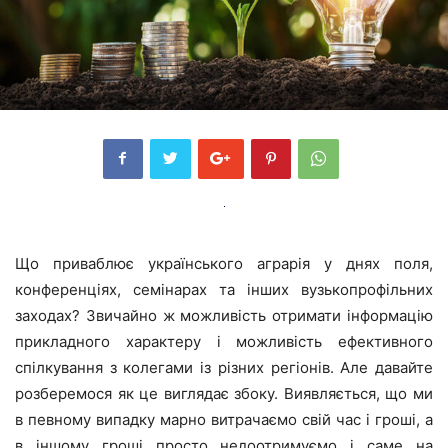
Що приваблює українського аграрія у днях поля,
конференціях, семінарах та інших вузькопрофільних
заходах? Звичайно ж можливість отримати інформацію
прикладного характеру і можливість ефективного
спілкування з колегами із різних регіонів. Але давайте
розберемося як це виглядає збоку. Виявляється, що ми
в певному випадку марно витрачаємо свій час і гроші, а
в іншому гроші просто недоотримуємо і саме на