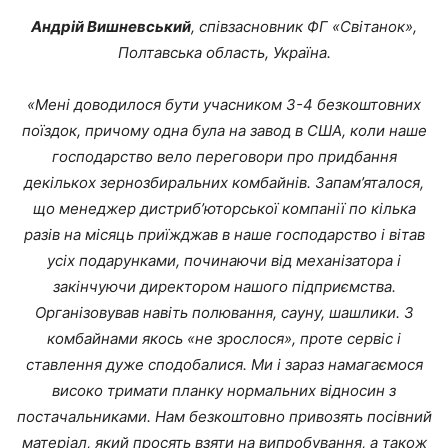
Андрій Вишневський
, співзасновник ФГ «Світанок»,
Полтавська область, Україна.
«Мені доводилося бути учасником 3-4 безкоштовних
поїздок, причому одна була на завод в США, коли наше
господарство вело переговори про придбання
декількох зернозбиральних комбайнів. Запам’яталося,
що менеджер дистриб’юторської компанії по кілька
разів на місяць приїжджав в наше господарство і вітав
усіх подарунками, починаючи від механізатора і
закінчуючи директором нашого підприємства.
Організовував навіть полювання, сауну, шашлики. З
комбайнами якось «не зрослося», проте сервіс і
ставлення дуже сподобалися. Ми і зараз намагаємося
високо тримати планку нормальних відносин з
постачальниками. Нам безкоштовно привозять посівний
матеріал, який просять взяти на випробування, а також