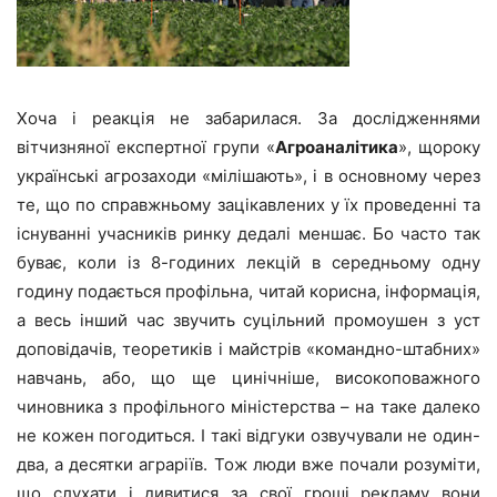
Хоча і реакція не забарилася. За дослідженнями
вітчизняної експертної групи «
Агроаналітика
», щороку
українські агрозаходи «мілішають», і в основному через
те, що по справжньому зацікавлених у їх проведенні та
існуванні учасників ринку дедалі меншає. Бо часто так
буває, коли із 8-годиних лекцій в середньому одну
годину подається профільна, читай корисна, інформація,
а весь інший час звучить суцільний промоушен з уст
доповідачів, теоретиків і майстрів «командно-штабних»
навчань, або, що ще цинічніше, високоповажного
чиновника з профільного міністерства – на таке далеко
не кожен погодиться. І такі відгуки озвучували не один-
два, а десятки аграріїв. Тож люди вже почали розуміти,
що слухати і дивитися за свої гроші рекламу вони