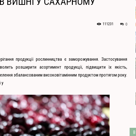
В ВИШНІ У САХАРНОМУ
111231
0
рігання продукції рослинництва є заморожування. Застосування
волить розширити асортимент продукції, підвищити їх якість,
селення збалансованим високовітамінним продуктом протягом року.
 у
В