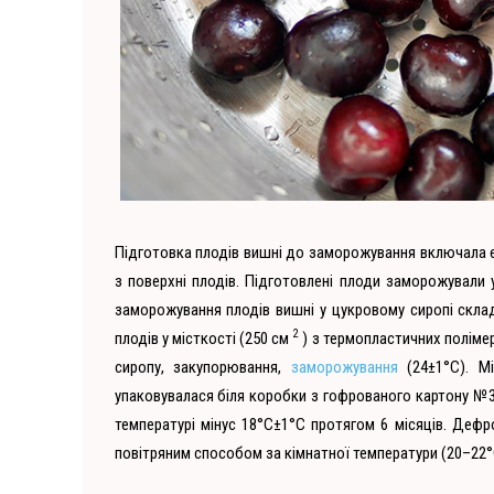
Підготовка плодів вишні до заморожування включала 
з поверхні плодів. Підготовлені плоди заморожували 
заморожування плодів вишні у цукровому сиропі скла
2
плодів у місткості (250 см
) з термопластичних поліме
сиропу, закупорювання,
заморожування
(24±1°С). М
упаковувалася біля коробки з гофрованого картону №3 
температурі мінус 18°С±1°С протягом 6 місяців. Деф
повітряним способом за кімнатної температури (20–22°С