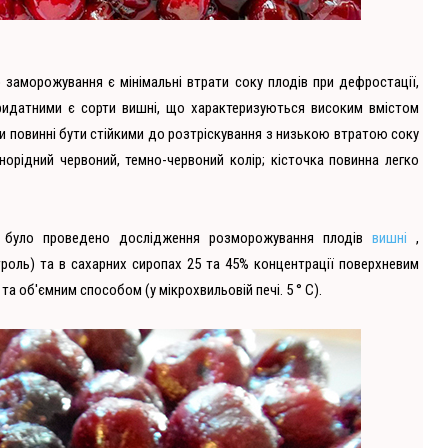
о заморожування є мінімальні втрати соку плодів при дефростації,
придатними є сорти вишні, що характеризуються високим вмістом
ди повинні бути стійкими до розтріскування з низькою втратою соку
норідний червоний, темно-червоний колір; кісточка повинна легко
ї було проведено дослідження розморожування плодів
вишні
,
роль) та в сахарних сиропах 25 та 45% концентрації поверхневим
 та об'ємним способом (у мікрохвильовій печі. 5 ° С).