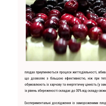
плодах приупиняються процеси життєдіяльності, вбива
що дозволяє з більшою ефективністю, ніж при тепло
обумовлюють їх харчову та енергетичну цінність (у за
їх рівень збереженості складає до 30% від складу свіж
Експериментальні дослідження із замороженими плод