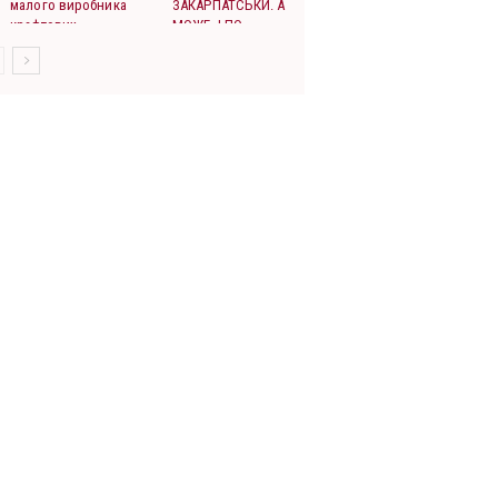
малого виробника
ЗАКАРПАТСЬКИ. А
крафтових
МОЖЕ, І ПО-
спиртних напоїв.
УКРАЇНСЬКО…