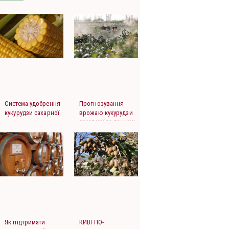
Система удобрення
Прогнозування
кукурудзи сахарної
врожаю кукурудзи
сахарної за даними
супутникового
моніторингу
посівів
Як підтримати
КИВІ ПО-