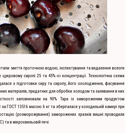
етапи: миття проточною водою, інспектування та видалення вологи
у цукровому сиропі 25 та 45%-ої концентрації. Технологічна схема
далася з підготовки сиру та сиропу, його охолодження, фасування
рних матеріалів, придатних для обробки холодом та заливання в них
істкості заповнювали на 90%. Тара із замороженим продуктом
за ГОСТ 13516 масою 6 кг та зберігалася у холодильній камері при
ростацію (розморожування) заморожених зразків вишні проводили
) та в мікрохвильовій печі.