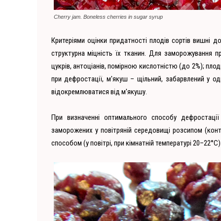
Cherry jam. Boneless cherries in sugar syrup
Критеріями оцінки придатності плодів сортів вишні д
структурна міцність їх тканин. Для заморожування 
цукрів, антоціанів, помірною кислотністю (до 2%); пло
при дефростації, м'якуш – щільний, забарвлений у од
відокремлюватися від м'якушу.
При визначенні оптимального способу дефростаці
заморожених у повітряній середовищі розсипом (конт
способом (у повітрі, при кімнатній температурі 20–22°С)