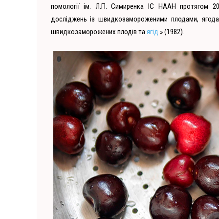
помології ім. Л.П. Симиренка ІС НААН протягом 2
досліджень із швидкозамороженими плодами, ягодами
швидкозаморожених плодів та
ягід
» (1982).