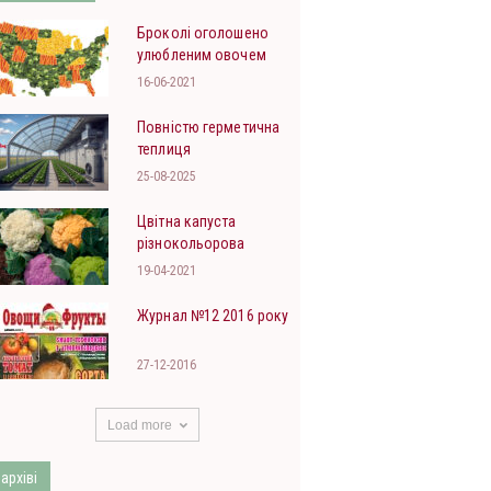
Броколі оголошено
улюбленим овочем
США
16-06-2021
Повністю герметична
теплиця
25-08-2025
Цвітна капуста
різнокольорова
19-04-2021
Журнал №12 2016 року
27-12-2016
Load more
 архіві