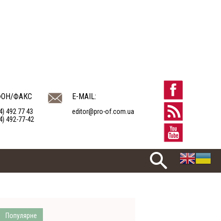
ФОН/ФАКС
E-MAIL:
4) 492 77 43
editor@pro-of.com.ua
4) 492-77-42
Популярне