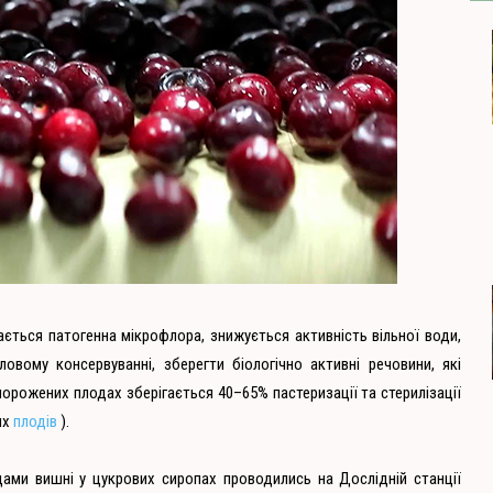
ється патогенна мікрофлора, знижується активність вільної води,
вому консервуванні, зберегти біологічно активні речовини, які
морожених плодах зберігається 40–65% пастеризації та стерилізації
их
плодів
).
ами вишні у цукрових сиропах проводились на Дослідній станції