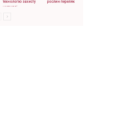
технологію захисту
рослин переляк
картоплі