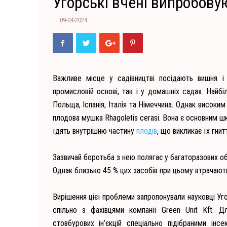
Угорські вчені випробовую
09-04-2024
Важливе місце у садівництві посідають вишня і
промисловій основі, так і у домашніх садах. Найб
Польща, Іспанія, Італія та Німеччина. Однак висо
плодова мушка Rhagoletis cerasi. Вона є основним шк
їдять внутрішню частину
плодів
, що викликає їх гни
Зазвичай боротьба з нею полягає у багаторазових 
Однак близько 45 % цих засобів при цьому втрачають
Вирішення цієї проблеми запропонували науковці Уго
спільно з фахівцями компанії Green Unit Kft.
стовбурових ін’єкцій спеціально підібраними ін