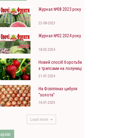
Журнал №08 2023 року
22-08-2023
Журнал №02 2024 року
18-02-2024
Новий спосіб боротьби
з трипсами на полуниці
21-07-2024
На Філіппінах цибуля
“золота”
16-01-2023
Load more
 архіві