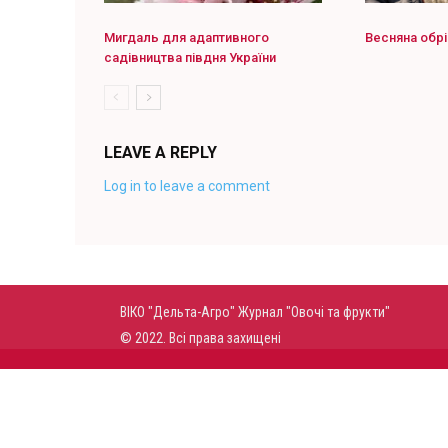
Мигдаль для адаптивного
Весняна обрі
садівництва півдня України
LEAVE A REPLY
Log in to leave a comment
ВІКО "Дельта-Агро" Журнал "Овочі та фрукти"
© 2022. Всі права захищені