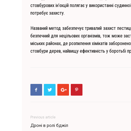
стовбурових ін’єкцій полягає у використанні судинно
потребує захисту.
Названий метод забезпечує тривалий захист пестицид
безпечний для нецільових організмів, тож може зас
міських районах, де розпилення хімікатів заборонено
стовбури дерев, найвищу ефективність у боротьбі п
Previous article
Дроні в ролі бджіл