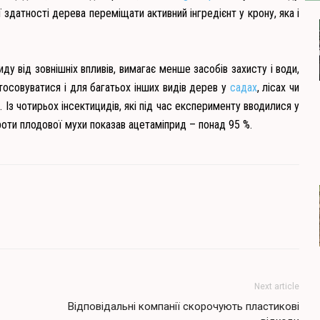
ї здатності дерева переміщати активний інгредієнт у крону, яка і
у від зовнішніх впливів, вимагає менше засобів захисту і води,
тосовуватися і для багатьох інших видів дерев у
садах
, лісах чи
. Із чотирьох інсектицидів, які під час експерименту вводилися у
роти плодової мухи показав ацетаміприд – понад 95 %.
Next article
Відповідальні компанії скорочують пластикові