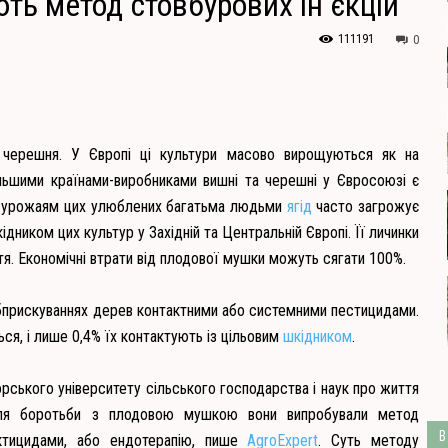
ть метод стовбурових ін'єкцій
111191
0
 черешня. У Європі ці культури масово вирощуються як на
ільшими країнами-виробниками вишні та черешні у Євросоюзі є
ким урожаям цих улюблених багатьма людьми
ягід
часто загрожує
ідником цих культур у Західній та Центральній Європі. Її личинки
ття. Економічні втрати від плодової мушки можуть сягати 100%.
обприскуваннях дерев контактними або системними пестицидами.
ся, і лише 0,4% їх контактують із цільовим
шкідником
.
рського університету сільського господарства і наук про життя
 Для боротьби з плодовою мушкою вони випробували метод
В
сектицидами, або ендотерапію, пише
AgroExpert
. Суть методу