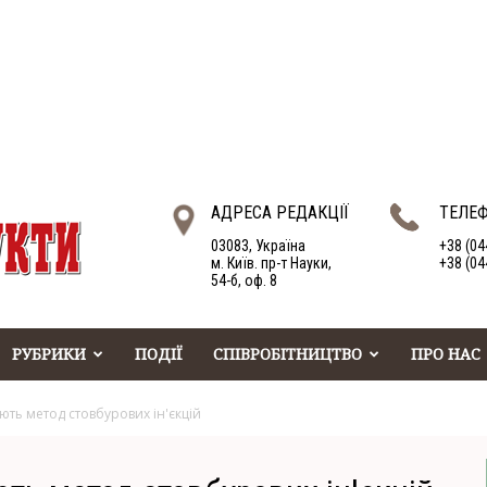
АДРЕСА РЕДАКЦІЇ
ТЕЛЕ
03083, Україна
+38 (04
м. Київ. пр-т Науки,
+38 (04
54-б, оф. 8
РУБРИКИ
ПОДІЇ
СПІВРОБІТНИЦТВО
ПРО НАС
ють метод стовбурових ін'єкцій