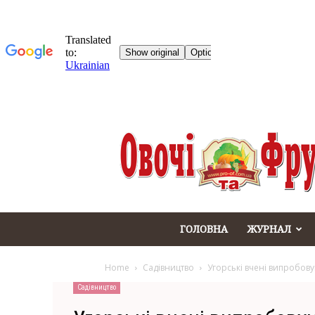
Овочі
та
Фрукти
журнал
ГОЛОВНА
ЖУРНАЛ
Home
Садівництво
Угорські вчені випробову
Садівництво