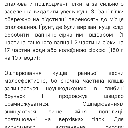
спалювати пошкоджені гілки, а за сильного
заселення видалити увесь кущ. Зрізані гілки
обережно на підстилці переносять до місця
спалювання. Ґрунт, де були вирізані кущі, слід
обробити вапняно-сірчаним відваром (1
частина гашеного вапна і 2 частини сірки на
17 частин води або колоїдною сіркою (150 г
на 10 л води);
Ошпарювання кущів ранньої весни
малоефективне, бо значна частина кліщів
залишається неушкодженою в глибині
бруньок і продовжує швидко
розмножуватися. Ошпарюванням
знищуються лише яйця попелиці,
розташовані на верхівках гілок. Для
економного витрачання окропу