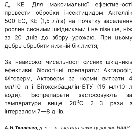
Д, КЕ. Для максимальної ефективності
провести обробки інсектицидом Актеллік
500 ЕС, КЕ (1,5 л/га) на початку заселення
рослин сисними шкідниками і не пізніше, ніж
за 20 днів до збору урожаю. При цьому
добре обробити нижній бік листя;
За невисокої чисельності сисних шкідників
ефективні біологічні препарати: Актарофіт,
Фітоверм, Актоверм за норми витрати 4
мл/10 л і Бітоксибацилін-БТУ (15 мл/10 л
води). Біопрепарати застосовують за
0
температури вище 20
С 2—3 рази з
інтервалом 7—8 днів.
А. Н. Ткаленко
, д. с.-г. н., Інститут захисту рослин НААН