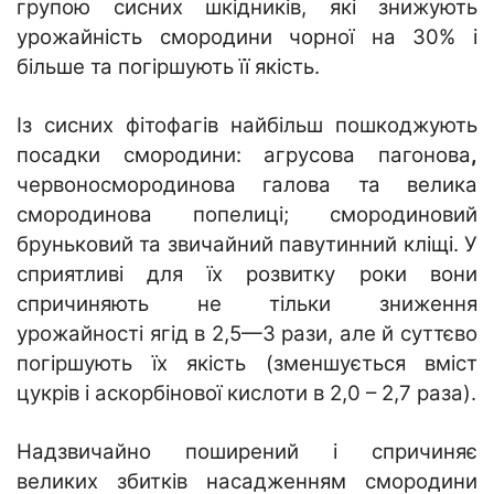
групою сисних шкідників, які знижують
урожайність смородини чорної на 30% і
більше та погіршують її якість.
Із сисних фітофагів найбільш пошкоджують
посадки смородини: агрусова пагонова
,
червоносмородинова галова та велика
смородинова попелиці; смородиновий
бруньковий та звичайний павутинний кліщі. У
сприятливі для їх розвитку роки вони
спричиняють не тільки зниження
урожайності ягід в 2,5—3 рази, але й суттєво
погіршують їх якість (зменшується вміст
цукрів і аскорбінової кислоти в 2,0 – 2,7 раза).
Надзвичайно поширений і спричиняє
великих збитків насадженням смородини