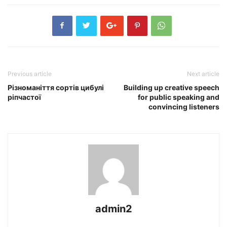
Previous article
Next article
Різноманіття сортів цибулі
Building up creative speech
ріпчастої
for public speaking and
convincing listeners
admin2