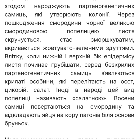
згодом народжують партеногенетичних
самиць, які утворюють колонії. Через
пошкодження смородини чорної великою
смородиновою попелицею листя
скручується, стає зморшкуватим,
вкривається жовтувато-зеленими здуттями.
Влітку, коли нижній і верхній бік епідермісу
листя починає грубішати, серед безкрилих
партеногенетичних самиць з’являються
крилаті особини, які перелітають на осот,
цикорій, салат. Іноді в народі цей вид
попелиці називають «салатною». Восени
самиці повертаються на смородину та
відкладають яйця на кору пагонів біля основи
бруньок.