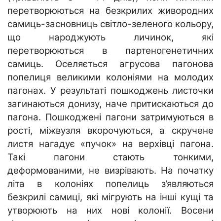
перетворюються на безкрилих живородних
самиць-засновниць світло-зеленого кольору,
що народжують личинок, які
перетворюються в партеногенетичних
самиць. Оселяється агрусова пагонова
попелиця великими колоніями на молодих
пагонах. У результаті пошкоджень листочки
загинаються донизу, наче притискаються до
пагона. Пошкоджені пагони затримуються в
рості, міжвузля вкорочуються, а скручене
листя нагадує «пучок» на верхівці пагона.
Такі пагони стають тонкими,
деформованими, не визрівають. На початку
літа в колоніях попелиць з’являються
безкрилі самиці, які мігрують на інші кущі та
утворюють на них нові колонії. Восени