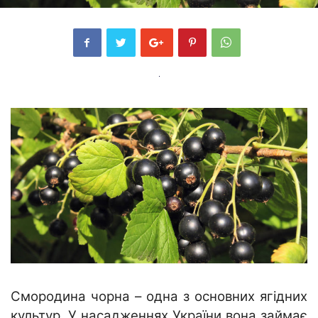
Смородина чорна – одна з основних ягідних
культур. У насадженнях України вона займає