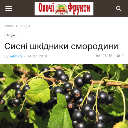
Home
Ягоды
Ягоды
Сисні шкідники смородини
113116
0
By
admin2
-
04-07-2018