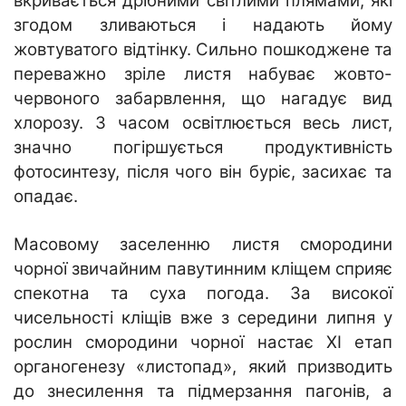
вкривається дрібними світлими плямами, які
згодом зливаються і надають йому
жовтуватого відтінку. Сильно пошкоджене та
переважно зріле листя набуває жовто-
червоного забарвлення, що нагадує вид
хлорозу. З часом освітлюється весь лист,
значно погіршується продуктивність
фотосинтезу, після чого він буріє, засихає та
опадає.
Масовому заселенню листя смородини
чорної звичайним павутинним кліщем сприяє
спекотна та суха погода. За високої
чисельності кліщів вже з середини липня у
рослин смородини чорної настає XI етап
органогенезу «листопад», який призводить
до знесилення та підмерзання пагонів, а