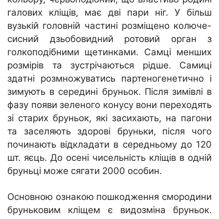
галових кліщів, має дві пари ніг. У більш
вузькій головній частині розміщено колюче-
сисний дзьобовидний ротовий орган з
голкоподібними щетинками. Самці менших
розмірів та зустрічаються рідше. Самиці
здатні розмножуватись партеногенетично і
зимують в середині бруньок. Після зимівлі в
фазу появи зеленого конусу вони переходять
зі старих бруньок, які засихають, на пагони
та заселяють здорові бруньки, після чого
починають відкладати в середньому до 120
шт. яєць. До осені чисельність кліщів в одній
бруньці може сягати 2000 особин.
Основною ознакою пошкодження смородини
бруньковим кліщем є видозміна бруньок.