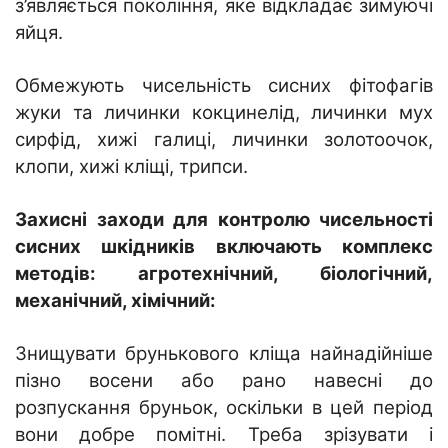
з’являється покоління, яке відкладає зимуючі
яйця.
Обмежують чисельність сисних фітофагів
жуки та личинки кокцинелід, личинки мух
сирфід, хижі галиці, личинки золотоочок,
клопи, хижі кліщі, трипси.
Захисні заходи
для контролю чисельності
сисних шкідників включають комплекс
методів: агротехнічний, біологічний,
механічний, хімічний:
Знищувати брунькового кліща найнадійніше
пізно восени або рано навесні до
розпускання бруньок, оскільки в цей період
вони добре помітні. Треба зрізувати і