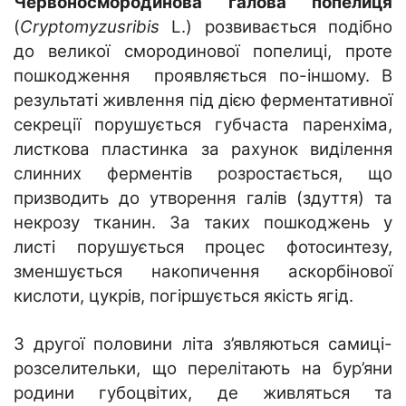
Червоносмородинова галова попелиця
(
Cryptomyzusribis
L.) розвивається подібно
до великої смородинової попелиці, проте
пошкодження проявляється по-іншому. В
результаті живлення під дією ферментативної
секреції порушується губчаста паренхіма,
листкова пластинка за рахунок виділення
слинних ферментів розростається, що
призводить до утворення галів (здуття) та
некрозу тканин. За таких пошкоджень у
листі порушується процес фотосинтезу,
зменшується накопичення аскорбінової
кислоти, цукрів, погіршується якість ягід.
З другої половини літа з’являються самиці-
розселительки, що перелітають на бур’яни
родини губоцвітих, де живляться та