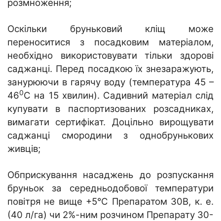
розмноження;
Оскільки бруньковий кліщ може
переноситися з посадковим матеріалом,
необхідно використовувати тільки здорові
саджанці. Перед посадкою їх знезаражують,
занурюючи в гарячу воду (температура 45 –
0
46
С на 15 хвилин). Садивний матеріал слід
купувати в паспортизованих розсадниках,
вимагати сертифікат. Доцільно вирощувати
саджанці смородини з однобрунькових
живців;
Обприскування насаджень до розпускання
бруньок за середньодобової температури
повітря не вище +5°C Препаратом 30В, к. е.
(40 л/га) чи 2%-ним розчином Препарату 30-