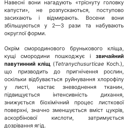
Навесні вони нагадують «тріснуту головку
капусти», не розпускаються, поступово
засихають і відмирають. Восени вони
збільшуються у 2—3 рази та набувають
округлої форми.
Окрім смородинового брунькового кліща,
кущі смородини пошкоджує і
звичайний
павутинний кліщ
(
Tetranychusurticae
Koch.),
що призводить до пригнічення рослин,
оскільки відбувається руйнування хлорофілу
у листі, настає зневоднення тканин,
підвищується інтенсивність дихання,
знижується біохімічний процес листкової
поверхні, значно зменшується вміст цукрів,
аскорбінової кислоти, затримується
дозрівання ягід.