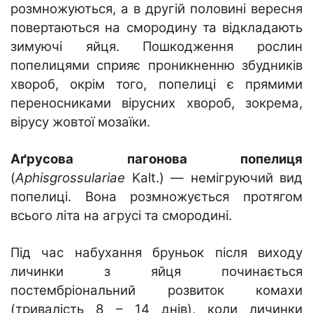
розмножуються, а в другій половині вересня
повертаються на смородину та відкладають
зимуючі яйця. Пошкодження рослин
попелицями сприяє проникненню збудників
хвороб, окрім того, попелиці є прямими
переносниками вірусних хвороб, зокрема,
вірусу жовтої мозаїки.
Аґрусова пагонова попелиця
(
Aphisgrossulariae
Kalt.) — немігруючий вид
попелиці. Вона розмножується протягом
всього літа на агрусі та смородині.
Під час набухання бруньок після виходу
личинки з яйця починається
постембріональний розвиток комахи
(тривалість 8 – 14 днів), коли личинки