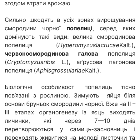
згодом втрати врожаю.
Сильно шкодять в усіх зонах вирощування
смородини чорної
попелиці
, серед яких
домінують такі види: велика смородинова
попелиця (
Hyperomyzuslactucae
Kalt.),
червоносмородинова галова
попелиця
(
Cryptomyzusribis
L.), аґрусова пагонова
попелиця (
Aphisgrossulariae
Kаlt.).
Біологічні особливості попелиць тісно
пов’язані з рослиною. Зимують яйця біля
основи бруньок смородини чорної. Вже на II –
III етапах органогенезу із яєць виходять
личинки, які через 7—10 днів
перетворюються у самиць-засновниць і
переходять живитися на молоді листочки та