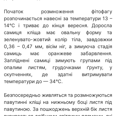
Початок розмноження фітофагу
розпочинається навесні за температури 13 –
14°C і триває до кінця вересня. Доросла
самиця кліща має овальну форму та
зеленувато-жовтий колір тіла, завдовжки
0
,
36 – 0,47 мм, вісім ніг, а зимуюча стадія
самиць має оранжеве забарвлення.
Запліднені самиці зимують групами під
опалим листям, грудочками ґрунту, у
скупченнях, де здатні витримувати
температури до — 34°C.
Безпосередньо живляться та розмножуються
павутинні кліщі на нижньому боці листя під
павутиною. За пошкоджень верхній бік листя