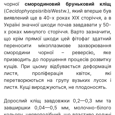
чорної
смородиновий бруньковий кліщ
(
Cecidophyopsisribis
Westw.), який вперше був
виявлений ще в 40-х роках XIX сторіччя, а в
Україні значної шкоди почав завдавати у 50-
х роках минулого сторіччя. Варто зазначити,
що крім прямої шкоди цей фітофаг здатний
переносити мікоплазмове захворювання
смородини чорної – реверсію
,
яке
призводить до порушення процесів розвитку
кущів. При цьому відбувається деформація
листя, проліферація квіток, які
перетворюються на групу вузьких лусок і
листя. Кущі вироджуються, не плодоносять.
Дорослий кліщ завдовжки 0,2—0,3 мм та
завширшки 0,04—0,5 мм, молочно-білого
кольору, червоподібний, що властиво родині