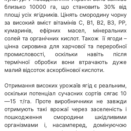
близько 10000 га, що становить 30% від
площі усіх ягідників. Цінять смородину чорну
за високий вміст вітамінів С, В1, В2, В3, РР,
кумаринів, ефірних масел, мінеральних
солей та органічних кислот. Також її ягоди –
цінна сировина для харчової та переробної
промисловості, оскільки навіть після
термічної обробки вони втрачають дуже
малий відсоток аскорбінової кислоти.
Отримання високих урожаїв ягід є реальним,
оскільки потенціал сучасних сортів сягає 10
—15 т/га. Проте виробничники не завжди
отримують такі врожаї через заселеність і
пошкодження смородини шкідливими
організмами і, насамперед, домінуючою