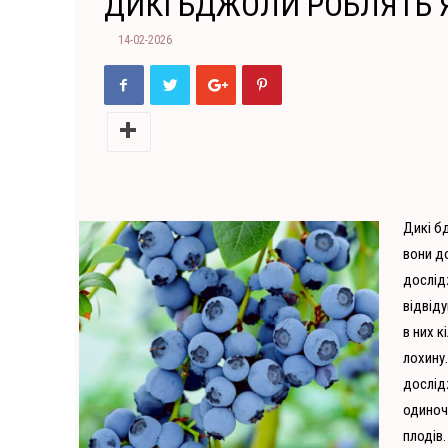
ДИКІ БДЖОЛИ РОБЛЯТЬ
14-02-2026
Дикі б
вони д
дослідж
відвід
в них к
лохину
дослід
одиноч
плодів.