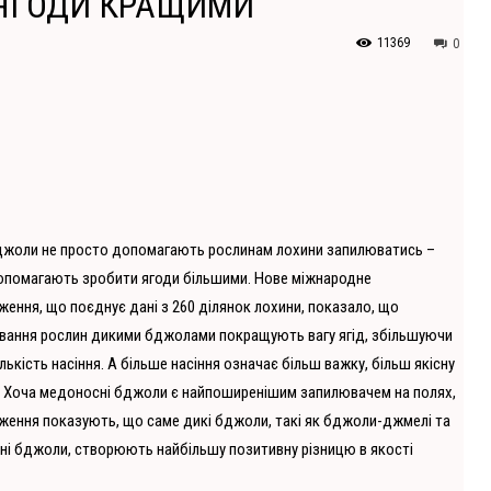
 ЯГОДИ КРАЩИМИ
11369
0
джоли не просто допомагають рослинам лохини запилюватись –
опомагають зробити ягоди більшими. Нове міжнародне
ення, що поєднує дані з 260 ділянок лохини, показало, що
ування рослин дикими бджолами покращують вагу ягід, збільшуючи
ількість насіння. А більше насіння означає більш важку, більш якісну
. Хоча медоносні бджоли є найпоширенішим запилювачем на полях,
ження показують, що саме дикі бджоли, такі як бджоли-джмелі та
ні бджоли, створюють найбільшу позитивну різницю в якості