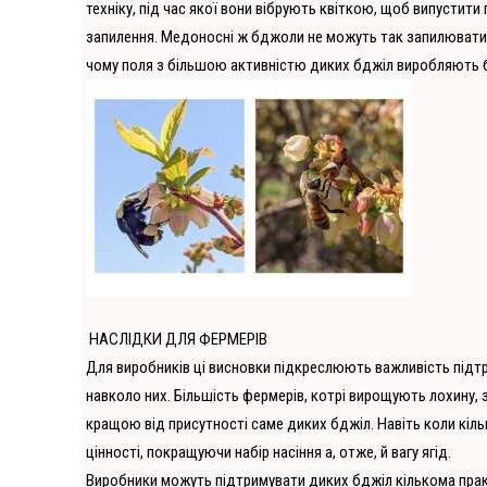
техніку, під час якої вони вібрують квіткою, щоб випустити
запилення. Медоносні ж бджоли не можуть так запилювати,
чому поля з більшою активністю диких бджіл виробляють бі
НАСЛІДКИ ДЛЯ ФЕРМЕРІВ
Для виробників ці висновки підкреслюють важливість підтри
навколо них. Більшість фермерів, котрі вирощують лохину, 
кращою від присутності саме диких бджіл. Навіть коли кіл
цінності, покращуючи набір насіння а, отже, й вагу ягід.
Виробники можуть підтримувати диких бджіл кількома пра