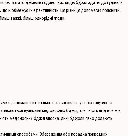
 пилок. Багато джмелів і одиночних видів бджіл здатні до гудіння-
 що й обмежує їх ефективність. Ця різниця допомагає пояснити,
льш важкі, більш однорідні ягоди.
мки різноманітних спільнот-запилювачів у своїх галузях та
запасаються вуликами медоносних бджіл, але якість ягід все ж є
ькість медоносних бджіл висока, дикі бджоли явно додають
ктичними способами. Збереження або посадка природних