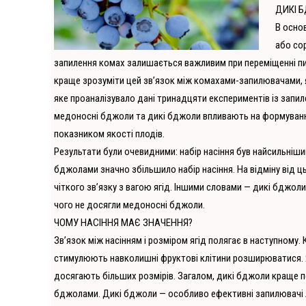
ДИКІ 
В основ
або со
запилення комах залишається важливим при переміщенні пи
краще зрозуміти цей зв’язок між комахами-запилювачами, 
яке проаналізувало дані тринадцяти експериментів із запил
медоносні бджоли та дикі бджоли впливають на формування за
показником якості плодів.
Результати були очевидними: набір насіння був найсильніши
бджолами значно збільшило набір насіння. На відміну від ць
чіткого зв’язку з вагою ягід. Іншими словами — дикі бджо
чого не досягли медоносні бджоли.
ЧОМУ НАСІННЯ МАЄ ЗНАЧЕННЯ?
Зв’язок між насінням і розміром ягід полягає в наступному.
стимулюють навколишні фруктові клітини розширюватися. Я
досягають більших розмірів. Загалом, дикі бджоли краще п
бджолами. Дикі бджоли — особливо ефективні запилювачі л