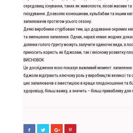
середовищ існування, таких як живоплоти, лісові масиви та
гніздування. Дозволяє конюшинам, кульбабам та іншим кві
запилювачів протягом усього сезону.
Деякі виробники стурбовані тим, що додавання окремих кві
та зменшення запилення. Однак, наразі немає жодних доказ
ділянки голого ґрунту можуть залучити одиночні види, а по
приносить користь як бджолам, так і якісному розвитку пло
ВИСНОВОК
Це дослідження ясно показує важливий момент: запилення пр
бджоли відіграють ключову роль у виробництві великої та 
цих запилювачів є інвестицією в краще плодоношення та бі
здоровішу, більш важку, а значить – більш привабливу для 