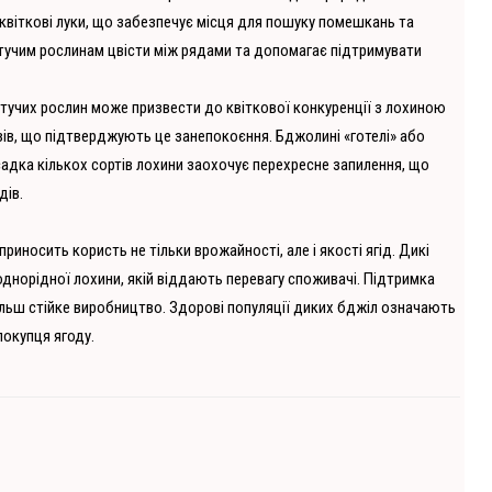
 квіткові луки, що забезпечує місця для пошуку помешкань та
тучим рослинам цвісти між рядами та допомагає підтримувати
тучих рослин може призвести до квіткової конкуренції з лохиною
ів, що підтверджують це занепокоєння. Бджолині «готелі» або
садка кількох сортів лохини заохочує перехресне запилення, що
дів.
иносить користь не тільки врожайності, але і якості ягід. Дикі
однорідної лохини, якій віддають перевагу споживачі. Підтримка
льш стійке виробництво. Здорові популяції диких бджіл означають
покупця ягоду.