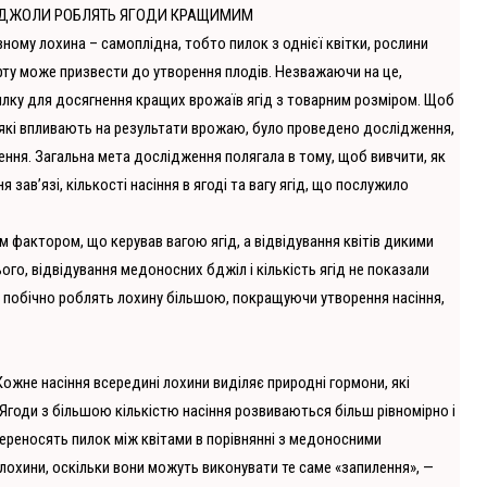
БДЖОЛИ РОБЛЯТЬ ЯГОДИ КРАЩИМИМ
ному лохина – самоплідна, тобто пилок з однієї квітки, рослини
рту може призвести до утворення плодів. Незважаючи на це,
лку для досягнення кращих врожаїв ягід з товарним розміром. Щоб
які впливають на результати врожаю, було проведено дослідження,
ення. Загальна мета дослідження полягала в тому, щоб вивчити, як
в’язі, кількості насіння в ягоді та вагу ягід, що послужило
м фактором, що керував вагою ягід, а відвідування квітів дикими
ого, відвідування медоносних бджіл і кількість ягід не показали
ли побічно роблять лохину більшою, покращуючи утворення насіння,
 Кожне насіння всередині лохини виділяє природні гормони, які
годи з більшою кількістю насіння розвиваються більш рівномірно і
ереносять пилок між квітами в порівнянні з медоносними
охини, оскільки вони можуть виконувати те саме «запилення», —