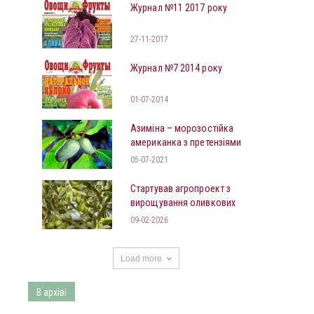
Журнал №11 2017 року
27-11-2017
Журнал №7 2014 року
01-07-2014
Азиміна – морозостійка
американка з претензіями
та примхами
05-07-2021
Стартував агропроект з
вирощування оливкових
дерев
09-02-2026
Load more
В архіві