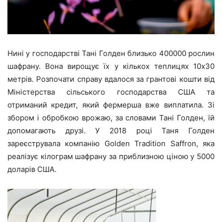
Нині у господарстві Тані Голден близько 400000 рослин
шафрану. Вона вирощує їх у кількох теплицях 10х30
метрів. Розпочати справу вдалося за грантові кошти від
Міністерства сільського господарства США та
отриманий кредит, який фермерша вже виплатила. Зі
збором і обробкою врожаю, за словами Тані Голден, їй
допомагають друзі. У 2018 році Таня Голден
зареєструвала компанію Golden Tradition Saffron, яка
реалізує кілограм шафрану за приблизною ціною у 5000
доларів США.