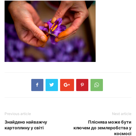
Previous article
Next article
Знайдено найважчу
Пліснява може бути
картоплину у світі
ключем до землеробства у
космосі