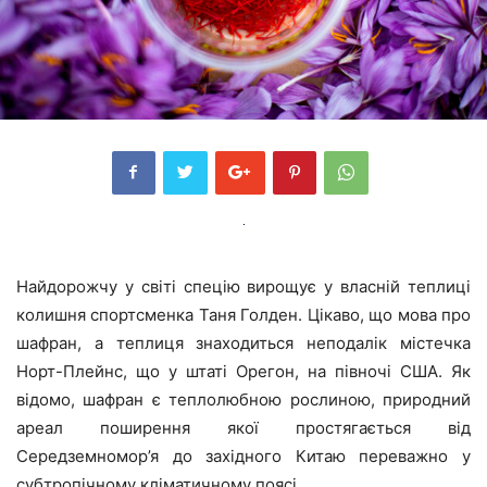
Найдорожчу у світі спецію вирощує у власній теплиці
колишня спортсменка Таня Голден. Цікаво, що мова про
шафран, а теплиця знаходиться неподалік містечка
Норт-Плейнс, що у штаті Орегон, на півночі США. Як
відомо, шафран є теплолюбною рослиною, природний
ареал поширення якої простягається від
Середземномор’я до західного Китаю переважно у
субтропічному кліматичному поясі.