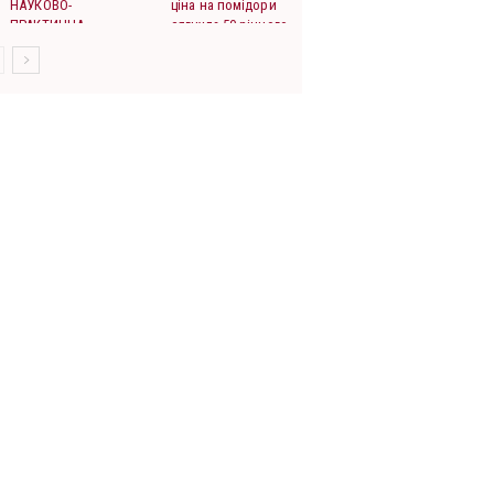
НАУКОВО-
ціна на помідори
ПРАКТИЧНА
сягнула 50-річного
КОНФЕРЕНЦІЯ
максимуму
САДІВНИЧОЇ І
ПЕРЕРОБНОЇ ГАЛУЗІ
«ТЕХНОЛОГІЇ ТА
ІННОВАЦІЇ: ВІД...