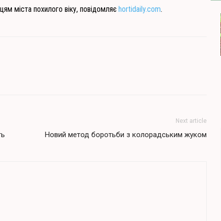
цям міста похилого віку, повідомляє
hortidaily.com
.
Next article
ть
Новий метод боротьби з колорадським жуком