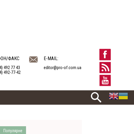
ФОН/ФАКС
E-MAIL:
4) 492 77 43
editor@pro-of.com.ua
4) 492-77-42
Популярне