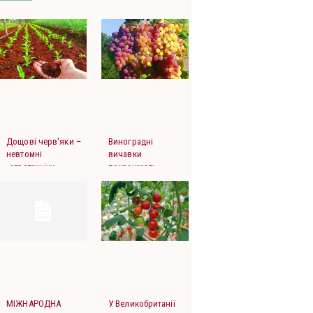
Дощові черв'яки –
Виноградні
невтомні
вичавки
«агротехніки»
покращують
молоко та
атмосферу
МІЖНАРОДНА
У Великобританії