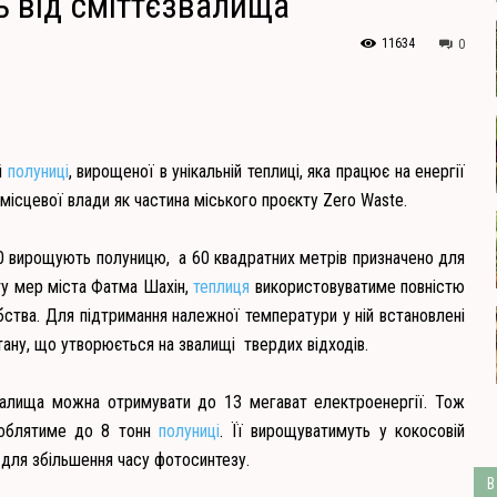
ь від сміттєзвалища
11634
0
й
полуниці
, вирощеної в унікальній теплиці, яка працює на енергії
 місцевої влади як частина міського проєкту Zero Waste.
40 вирощують полуницю, а 60 квадратних метрів призначено для
кту мер міста Фатма Шахін,
теплиця
використовуватиме повністю
ства. Для підтримання належної температури у ній встановлені
тану, що утворюється на звалищі твердих відходів.
звалища можна отримувати до 13 мегават електроенергії. Тож
ироблятиме до 8 тонн
полуниці
. Її вирощуватимуть у кокосовій
 для збільшення часу фотосинтезу.
В