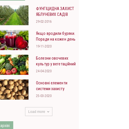
ФУНГІЦИДНА ЗАХИСТ
ЯБЛУНЕВИХ САДІВ
29-02-2016
Якщо вродили буряки.
Поради на кожен день
19-11-2020
Болезни овочевих
культур у вегетаційний
період: що маємо і що
24-04-2020
буде
Основні елементи
системи захисту
насіннєвої картоплі від
25-03-2020
вірусних хвороб
Load more
 архіві