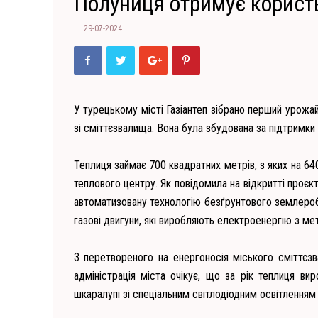
Полуниця отримує корист
29-07-2024
У турецькому місті Газіантеп зібрано перший урожа
зі сміттєзвалища. Вона була збудована за підтримки
Теплиця займає 700 квадратних метрів, з яких на 6
теплового центру. Як повідомила на відкритті проє
автоматизовану технологію безґрунтового землероб
газові двигуни, які виробляють електроенергію з ме
З перетвореного на енергоносія міського сміттє
адміністрація міста очікує, що за рік теплиця в
шкаралупі зі спеціальним світлодіодним освітленням