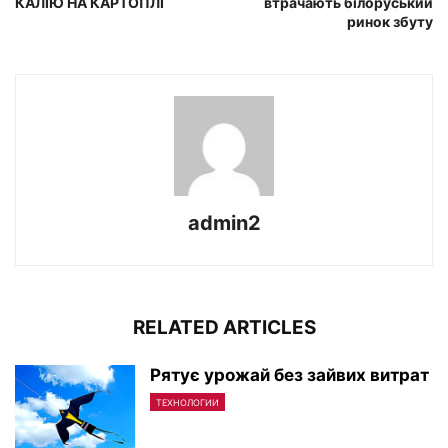
КАЛІЮ НА КАРТОПЛІ
втрачають білоруський
ринок збуту
admin2
RELATED ARTICLES
Рятує урожай без зайвих витрат
ТЕХНОЛОГИИ