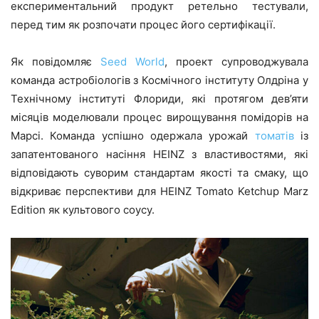
експериментальний продукт ретельно тестували,
перед тим як розпочати процес його сертифікації.
Як повідомляє
Seed World
, проект супроводжувала
команда астробіологів з Космічного інституту Олдріна у
Технічному інституті Флориди, які протягом дев’яти
місяців моделювали процес вирощування помідорів на
Марсі. Команда успішно одержала урожай
томатів
із
запатентованого насіння HEINZ з властивостями, які
відповідають суворим стандартам якості та смаку, що
відкриває перспективи для HEINZ Tomato Ketchup Marz
Edition як культового соусу.