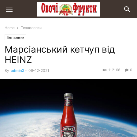
Home
Технологии
Технологии
Марсіанський кетчуп від
HEINZ
112168
0
By
admin2
-
09-12-2021