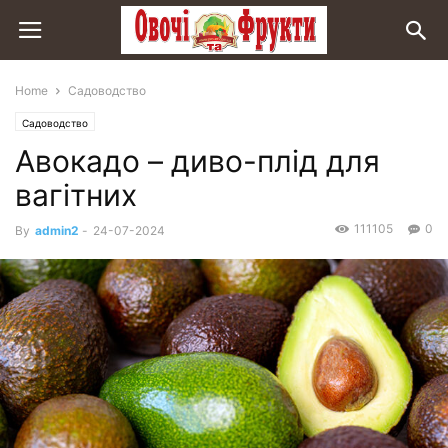
Home
Садоводство
Садоводство
Авокадо – диво-плід для
вагітних
111105
0
By
admin2
-
24-07-2024