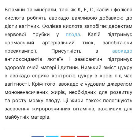
Вітаміни та мінерали, такі як К, Е, С, калій і фолієва
кислота роблять авокадо важливою добавкою до
дієти вагітних. Фолієва кислота запобігає дефектам
нервової трубки у
плода
. Калій підтримує
нормальний артеріальний тиск, запобігаючи
прееклампсії. Присутність в
авокадо
антиоксидантів лютеїн і зеаксантин підтримує
здоров’я очей матері і дитини. Низький вміст цукру
в авокадо сприяє контролю цукру в крові під час
вагітності. Крім того, авокадо є чудовим джерелом
мононенасичених жирів, необхідних для розвитку
та росту мозку плоду. Ці жири також полегшують
засвоєння жиророзчинних вітамінів, важливих для
майбутніх матерів.