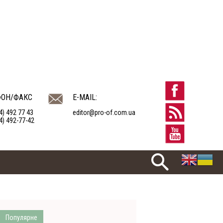
ФОН/ФАКС
E-MAIL:
4) 492 77 43
editor@pro-of.com.ua
4) 492-77-42
Популярне