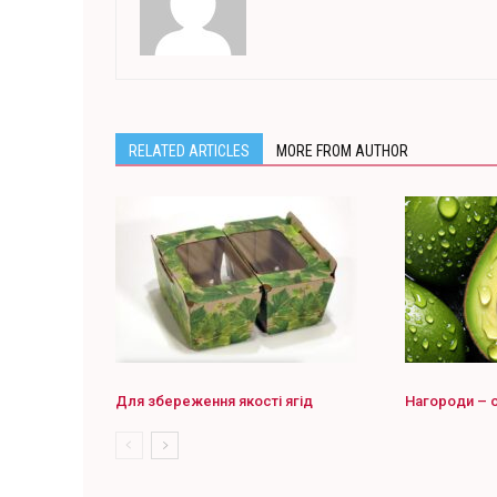
RELATED ARTICLES
MORE FROM AUTHOR
Для збереження якості ягід
Нагороди – о