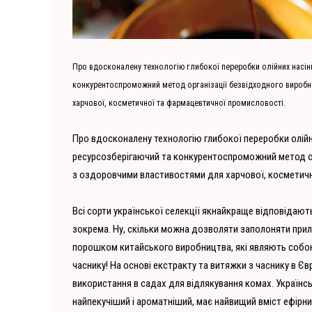
Про вдосконалену технологію глибокої переробки олійних насінн
конкурентоспроможний метод організації безвідходного виробни
харчової, косметичної та фармацевтичної промисловості.
Про вдосконалену технологію глибокої переробки олійни
ресурсозберігаючий та конкурентоспроможний метод орг
з оздоровчими властивостями для харчової, косметичн
Всі сорти української селекції якнайкраще відповідаю
зокрема. Ну, скільки можна дозволяти заполоняти при
порошком китайського виробництва, які являють соб
часнику! На основі екстракту та витяжки з часнику в Є
використання в садах для відлякування комах. Українсь
найпекучіший і ароматніший, має найвищий вміст ефірних 