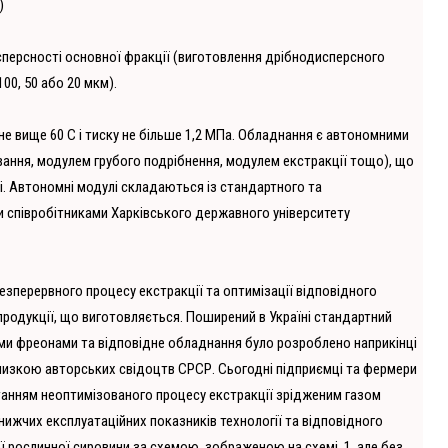
)
сперсності основної фракції (виготовлення дрібнодисперсного
00, 50 або 20 мкм).
не вище 60 С і тиску не більше 1,2 МПа. Обладнання є автономними
ання, модулем грубого подрібнення, модулем екстракції тощо), що
і. Автономні модулі складаються із стандартного та
 співробітниками Харківського державного університету
безперервного процесу екстракції та оптимізації відповідного
 продукції, що виготовляється. Поширений в Україні стандартний
ми фреонами та відповідне обладнання було розроблено наприкінці
 низкою авторських свідоцтв СРСР. Сьогодні підприємці та фермери
танням неоптимізованого процесу екстракції зрідженим газом
жчих експлуатаційних показників технології та відповідного
 рослинної сировини за схемою, зображеною на схемі. 1, але без