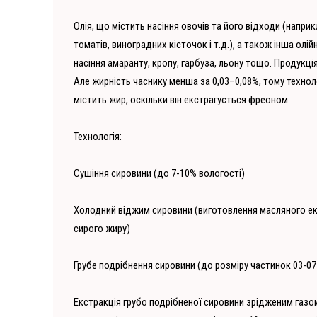
Олія, що містить насіння овочів та його відходи (наприкл
томатів, виноградних кісточок і т.д.), а також інша ол
насіння амаранту, кропу, гарбуза, льону тощо. Продукція
Але жирність часнику менша за 0,03–0,08%, тому техно
містить жир, оскільки він екстрагується фреоном.
Технологія:
Сушіння сировини (до 7-10% вологості)
Холодний віджим сировини (виготовлення масляного екс
сирого жиру)
Грубе подрібнення сировини (до розміру частинок 03-07
Екстракція грубо подрібненої сировини зрідженим газ