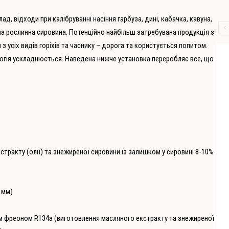
ад, відходи при калібруванні насіння гарбуза, дині, кабачка, кавуна,
ійна рослинна сировина. Потенційно найбільш затребувана продукція з
 з усіх видів горіхів та часнику – дорога та користується попитом.
логія ускладнюється. Наведена нижче установка переробляє все, що
тракту (олії) та знежиреної сировини із залишком у сировині 8-10%
 мм)
ом фреоном R134а (виготовлення масляного екстракту та знежиреної