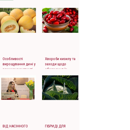
Особливості
Хвороби кизилу та
вирощування дині у
заходи щодо
захищеному грунті
обмеження їх
шкідливості
ВІД НАСІННОГО
ГІБРИДІ ДЛЯ