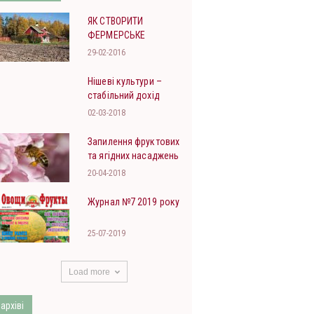
ЯК СТВОРИТИ
ФЕРМЕРСЬКЕ
ГОСПОДАРСТВО?
29-02-2016
Нішеві культури –
стабільний дохід
02-03-2018
Запилення фруктових
та ягідних насаджень
20-04-2018
Журнал №7 2019 року
25-07-2019
Load more
 архіві