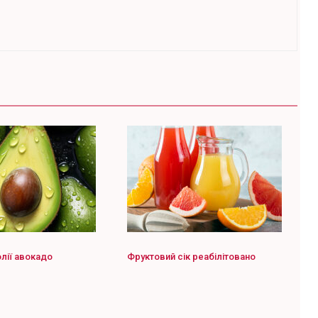
лії авокадо
Фруктовий сік реабілітовано