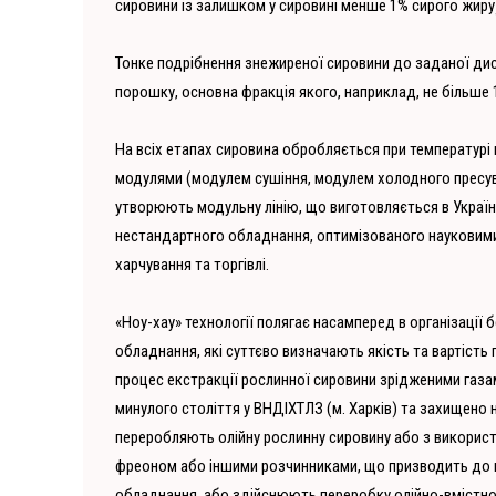
сировини із залишком у сировині менше 1% сирого жиру
Тонке подрібнення знежиреної сировини до заданої ди
порошку, основна фракція якого, наприклад, не більше 1
На всіх етапах сировина обробляється при температурі 
модулями (модулем сушіння, модулем холодного пресув
утворюють модульну лінію, що виготовляється в Україн
нестандартного обладнання, оптимізованого науковими
харчування та торгівлі.
«Ноу-хау» технології полягає насамперед в організації 
обладнання, які суттєво визначають якість та вартість
процес екстракції рослинної сировини зрідженими газа
минулого століття у ВНДІХТЛЗ (м. Харків) та захищено
переробляють олійну рослинну сировину або з викорис
фреоном або іншими розчинниками, що призводить до ни
обладнання, або здійснюють переробку олійно-вмістної