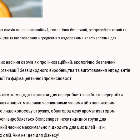
я овочів як про інноваційний, екологічно безпечний, ресурсозберігаючий та
цтва та виготовлення інгредієнтів з оздоровчими властивостями для
х насіння овочів як про інноваційний, екологічно безпечний,
анізації безвідходного виробництва та виготовлення інгредієнтів
ої та фармацевтичної промисловості.
ть вимогам щодо сировини для переробки та глибокої переробки
лавки наших магазинів часниковими чіпсами або часниковим
ою лише кокосову стружку, облагороджену ароматизатором
вропі виробляється біопрепарат інсектицидної групи для
кий часник максимально підходить для цих цілей – він
олій. Чим не ідея для бізнесу!