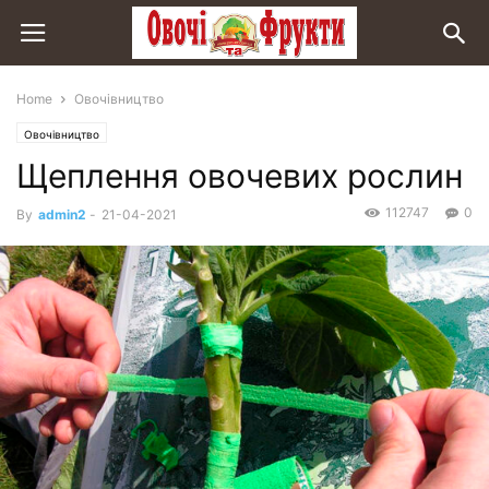
Home
Овочівництво
Овочівництво
Щеплення овочевих рослин
112747
0
By
admin2
-
21-04-2021