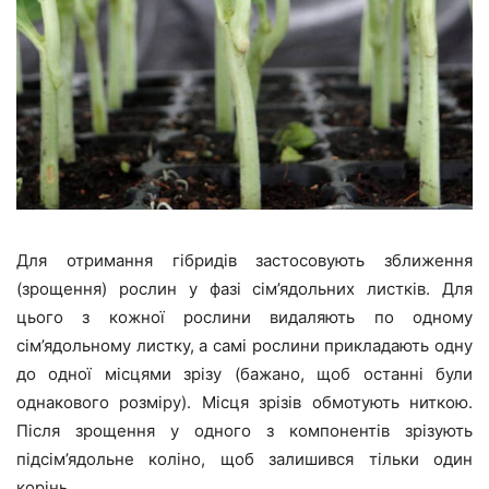
Для отримання гібридів застосовують зближення
(зрощення) рослин у фазі сім’ядольних листків. Для
цього з кожної рослини видаляють по одному
сім’ядольному листку, а самі рослини прикладають одну
до одної місцями зрізу (бажано, щоб останні були
однакового розміру). Місця зрізів обмотують ниткою.
Після зрощення у одного з компонентів зрізують
підсім’ядольне коліно, щоб залишився тільки один
корінь.