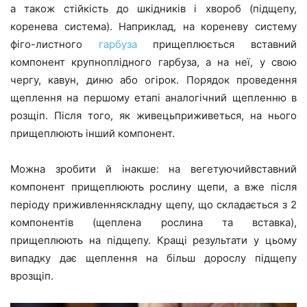
а також стійкість до шкідників і хвороб (підщепу,
коренева система). Наприклад, на кореневу систему
фіго-листного
гарбуза
прищеплюється вставний
компонент крупноплідного гарбуза, а на неї, у свою
чергу, кавун, диню або огірок. Порядок проведення
щеплення на першому етапі аналогічний щепленню в
розщіп. Після того, як живецьприживеться, на нього
прищеплюють інший компонент.
Можна зробити й інакше: на вегетуючийвставний
компонент прищеплюють рослину щепи, а вже після
періоду приживленняскладну щепу, що складається з 2
компонентів (щеплена рослина та вставка),
прищеплюють на підщепу. Кращі результати у цьому
випадку дає щеплення на більш дорослу підщепу
врозщіп.