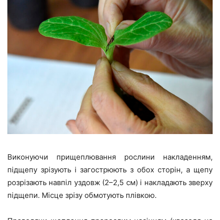
Виконуючи прищеплювання рослини накладенням,
підщепу зрізують і загострюють з обох сторін, а щепу
розрізають навпіл уздовж (2–2,5 см) і накладають зверху
підщепи. Місце зрізу обмотують плівкою.