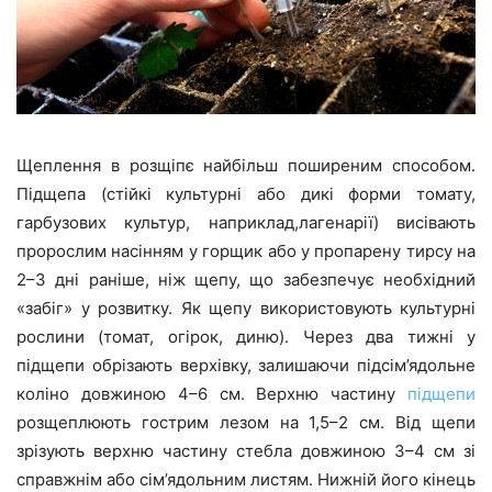
Щеплення в розщіпє найбільш поширеним способом.
Підщепа (стійкі культурні або дикі форми томату,
гарбузових культур, наприклад,лагенарії) висівають
пророслим насінням у горщик або у пропарену тирсу на
2–3 дні раніше, ніж щепу, що забезпечує необхідний
«забіг» у розвитку. Як щепу використовують культурні
рослини (томат, огірок, диню). Через два тижні у
підщепи обрізають верхівку, залишаючи підсім’ядольне
коліно довжиною 4–6 см. Верхню частину
підщепи
розщеплюють гострим лезом на 1,5–2 см. Від щепи
зрізують верхню частину стебла довжиною 3–4 см зі
справжнім або сім’ядольним листям. Нижній його кінець