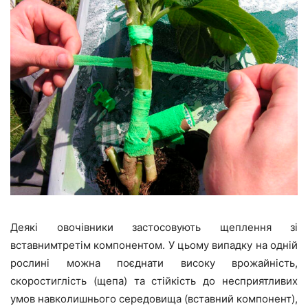
Деякі овочівники застосовують щеплення зі
вставнимтретім компонентом. У цьому випадку на одній
рослині можна поєднати високу врожайність,
скоростиглість (щепа) та стійкість до несприятливих
умов навколишнього середовища (вставний компонент),