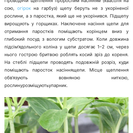
Проводячи щеплення пророслим насінням (квасоля на
сою,
огірок
на гарбуз) щепу беруть не з укоріненої
рослини, а з паростка, який ще не укорінився. Підщепу
вирощують у горщиках. Наключене насіння щепи для
отримання паростків поміщають корінцем вниз у
глибокий посуд з вологим субстратом. Коли довжина
підсім’ядольного коліна у щепи досягає 1–2 см, через
нього гострою бритвою роблять косий зріз до кореня.
На стеблі підщепи проводять подовжній розріз, куди
поміщають паросток насіннящепи. Місце щеплення
обв’язують вовняною ниткою,
рослинурозміщуютьупарник.