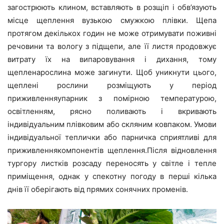
загострюють клином, вставляють в розщіп і обв’язують
місце щеплення вузькою смужкою плівки. Щепа
протягом декількох годин не може отримувати поживні
речовини та вологу з підщепи, але її листя продовжує
витрату їх на випаровування і дихання, тому
щепленарослина може загинути. Щоб уникнути цього,
щеплені рослини розміщують у період
приживленняупарник з помірною температурою,
освітленням, рясно поливають і вкривають
індивідуальним плівковим або скляним ковпаком. Умови
індивідуальної теплички або парничка сприятливі для
приживленнякомпонентів щеплення.Після відновлення
тургору листків розсаду переносять у світле і тепле
приміщення, однак у спекотну погоду в перші кілька
днів її оберігають від прямих сонячних променів.