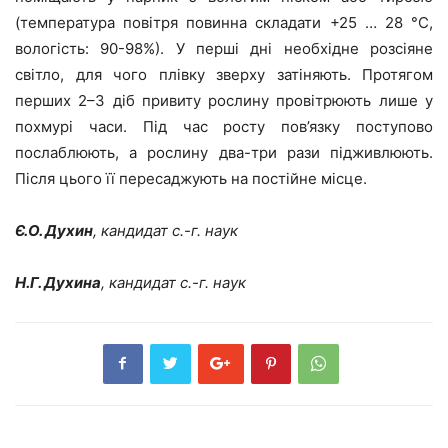
(температура повітря повинна складати +25 … 28 °С,
вологість: 90-98%). У перші дні необхідне розсіяне
світло, для чого плівку зверху затіняють. Протягом
перших 2–3 діб привиту рослину провітрюють лише у
похмурі часи. Під час росту пов’язку поступово
послаблюють, а рослину два-три рази підживлюють.
Після цього її пересаджують на постійне місце.
Є.О. Духин
, кандидат с.-г. наук
Н.Г. Духина
, кандидат с.-г. наук