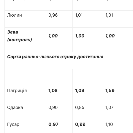
Люлин
0,96
1,01
1,01
Зєва
1,00
1,00
1,00
(контроль)
Сорти ранньо-пізнього строку достигання
Патриція
1,08
1,09
1,59
Одарка
0,90
0,85
1,07
Гусар
0,97
0,99
1,10