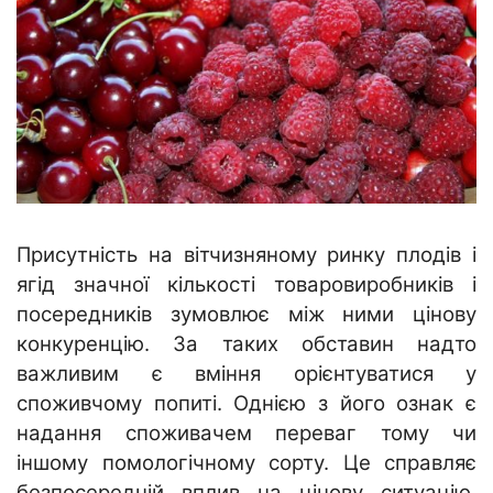
Присутність на вітчизняному ринку плодів і
ягід значної кількості товаровиробників і
посередників зумовлює між ними цінову
конкуренцію. За таких обставин надто
важливим є вміння орієнтуватися у
споживчому попиті. Однією з його ознак є
надання споживачем переваг тому чи
іншому помологічному сорту. Це справляє
безпосередній вплив на цінову ситуацію.