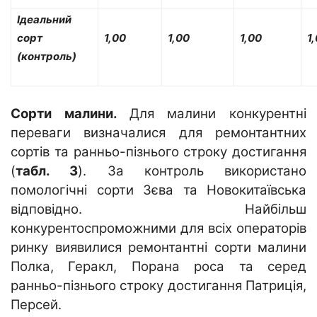
Ідеальний
сорт
1,00
1,00
1,00
1
(контроль)
Сорти малини.
Для малини конкурентні
переваги визначалися для ремонтантних
сортів та ранньо-пізнього строку достигання
(
табл. 3
). За контроль використано
помологічні сорти Зєва та Новокитаївська
відповідно. Найбільш
конкурентоспроможними для всіх операторів
ринку виявилися ремонтантні сорти малини
Полка, Геракл, Порана роса та серед
ранньо-пізнього строку достигання Патриція,
Персей.