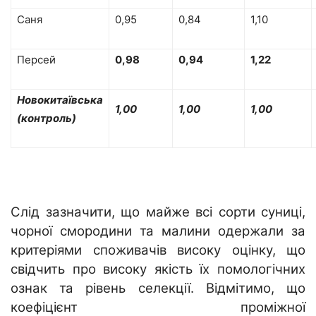
Саня
0,95
0,84
1,10
Персей
0,98
0,94
1,22
Новокитаївська
1,00
1,00
1,00
(контроль)
Слід зазначити, що майже всі сорти суниці,
чорної смородини та малини одержали за
критеріями споживачів високу оцінку, що
свідчить про високу якість їх помологічних
ознак та рівень селекції. Відмітимо, що
коефіцієнт проміжної