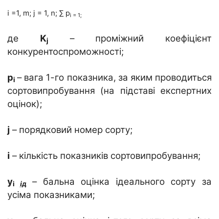
і =1, m; j = 1, n; ∑ p
i
= 1;
де
K
– проміжний коефіцієнт
j
конкурентоспроможності;
p
– вага 1-го показника, за яким проводиться
i
сортовипробування (на підставі експертних
оцінок);
j
– порядковий номер сорту;
і
– кількість показників сортовипробування;
y
– бальна оцінка ідеального сорту за
i
ід
усіма показниками;