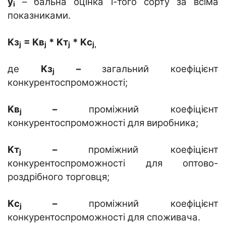
y
– бальна оцінка і-того сорту за всіма
i
показниками.
K
з
=
K
в
*
K
т
*
K
с
j
j
j
j
,
де
K
з
–
загальний коефіцієнт
j
конкурентоспроможності;
Kв
–
проміжний коефіцієнт
j
конкурентоспроможності для виробника;
Kт
–
проміжний коефіцієнт
j
конкурентоспроможності для оптово-
роздрібного торговця;
Kс
–
проміжний коефіцієнт
j
конкурентоспроможності для споживача.