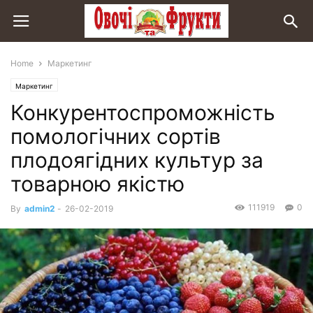
Home
Маркетинг
Маркетинг
Конкурентоспроможність
помологічних сортів
плодоягідних культур за
товарною якістю
111919
0
By
admin2
-
26-02-2019