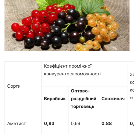
Коефіцієнт проміжної
конкурентоспроможності
З
к
Сорти
к
Оптово-
с
Виробник
роздрібний
Споживач
торговець
Аметист
0,83
0,69
0,88
0