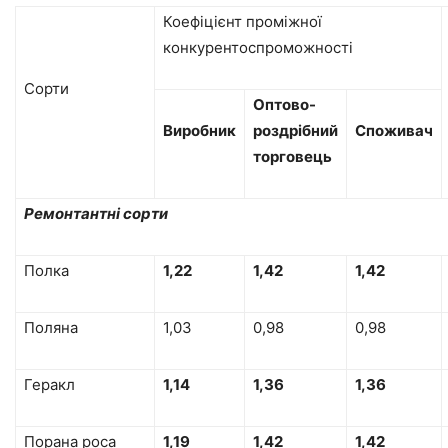
Коефіцієнт проміжної
конкурентоспроможності
Сорти
Оптово-
Виробник
роздрібний
Споживач
торговець
Ремонтантні сорти
Полка
1,22
1,42
1,42
Поляна
1,03
0,98
0,98
Геракл
1,14
1,36
1,36
Порана роса
1,19
1,42
1,42