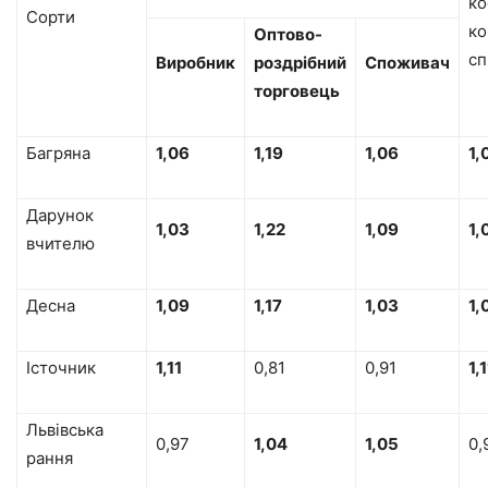
ко
Сорти
ко
Оптово-
сп
Виробник
роздрібний
Споживач
торговець
Багряна
1,06
1,19
1,06
1,
Дарунок
1,03
1,22
1,09
1,
вчителю
Десна
1,09
1,17
1,03
1,
Істочник
1,11
0,81
0,91
1,1
Львівська
0,97
1,04
1,05
0,
рання