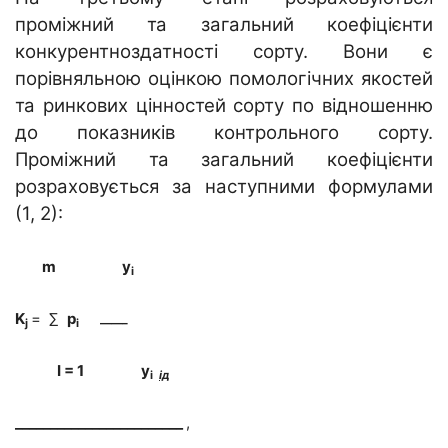
проміжний та загальний коефіцієнти
конкурентноздатності сорту. Вони є
порівняльною оцінкою помологічних якостей
та ринкових цінностей сорту по відношенню
до показників контрольного сорту.
Проміжний та загальний коефіцієнти
розраховується за наступними формулами
(1, 2):
m
y
i
K
= ∑
p
j
i
——–
I
= 1
y
i
ід
________________________
,