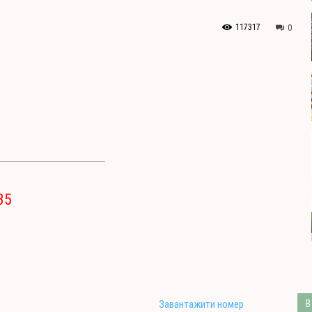
117317
0
35
Завантажити номер
В