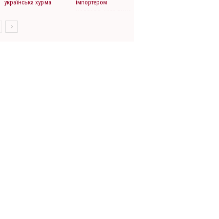
українська хурма
імпортером
молдовського вина