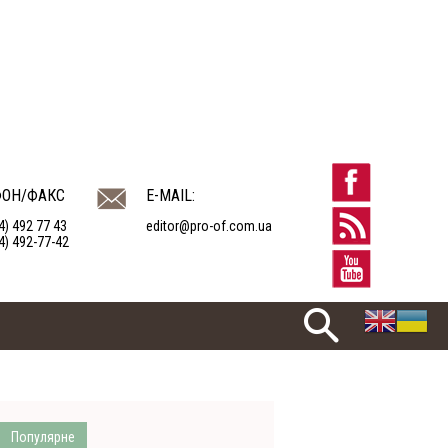
ФОН/ФАКС
E-MAIL:
4) 492 77 43
editor@pro-of.com.ua
4) 492-77-42
Популярне