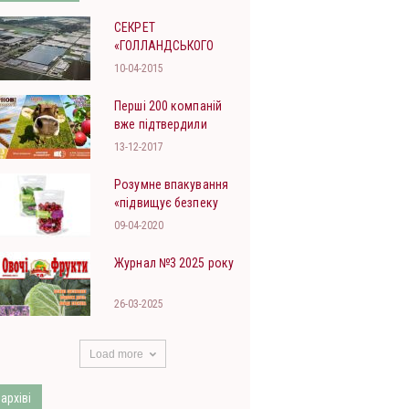
СЕКРЕТ
«ГОЛЛАНДСЬКОГО
ЗЕЛЕНОГО ДІАМАНТУ»,
10-04-2015
АБО «КАМО ГРАДЕШІ*»,
УКРАЇНА?
Перші 200 компаній
вже підтвердили
участь у міжнародних
13-12-2017
агропромислових
виставках.
Розумне впакування
«підвищує безпеку
харчових продуктів»
09-04-2020
Журнал №3 2025 року
26-03-2025
Load more
 архіві