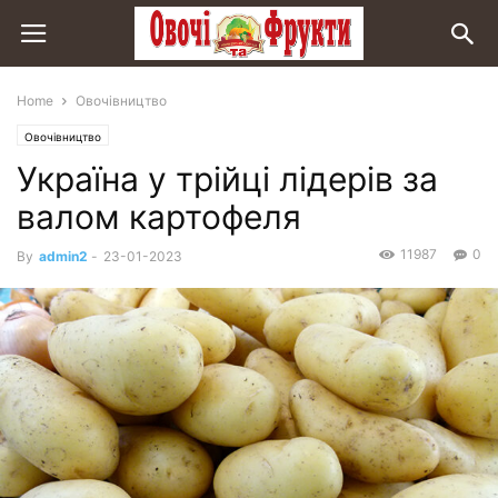
Home
Овочівництво
Овочівництво
Україна у трійці лідерів за
валом картофеля
11987
0
By
admin2
-
23-01-2023