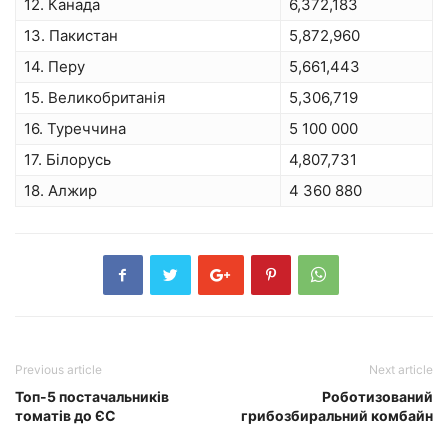
12. Канада
6,372,183
13. Пакистан
5,872,960
14. Перу
5,661,443
15. Великобританія
5,306,719
16. Туреччина
5 100 000
17. Білорусь
4,807,731
18. Алжир
4 360 880
Previous article
Next article
Топ-5 постачальників
Роботизований
томатів до ЄС
грибозбиральний комбайн