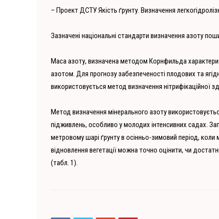
– Проект ДСТУ Якість ґрунту. Визначення легкогідролі
Зазначені національні стандарти визначення азоту поши
Маса азоту, визначена методом Корнфильда характеризує
азотом. Для прогнозу забезпеченості плодових та ягід
використовується метод визначення нітрифікаційної зд
Метод визначення мінерального азоту використовується
підживлень, особливо у молодих інтенсивних садах. За
метровому шарі ґрунту в осінньо-зимовий період, коли м
відновлення вегетації можна точно оцінити, чи достат
(табл. 1).