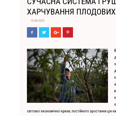
СУЧАСНА СИСТЕМА ГРУШ
ХАРЧУВАННЯ ПЛОДОВИХ 
15-06-2015
В
д
з
д
п
а
в
п
о
світової економічної кризи, постійного зростання цін н