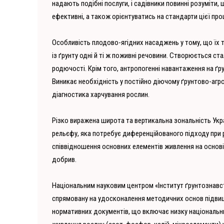
надають подібні послуги, і садівники повинні розуміти, 
ефективні, а також орієнтуватись на стандарти цієї про
Особливість плодово-ягідних насаджень у тому, що їх т
із ґрунту одні й ті ж поживні речовини. Створюється с
родючості. Крім того, антропогенні навантаження на ґру
Виникає необхідність у постійно діючому ґрунтово-агро
діагностика харчування рослин.
Різко виражена широта та вертикальна зональність Укра
рельєфу, яка потребує диференційованого підходу при 
співвідношення основних елементів живлення на основі 
добрив.
Національним науковим центром «Інститут ґрунтознавст
спрямовану на удосконалення методичних основ підвищ
нормативних документів, що включає низку національн