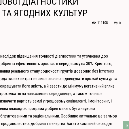
ОВОЇ ДІАГНОСТИКИ
ТА ЯГОДНИХ КУЛЬТУР
111108
0
наслідок підвищення точності діагностики та уточнення доз
обрив їх ефективність зростає в середньому на 30%. Крім того,
нання реального стану родючості ґрунтів дозволяє без істотних
одаткових витрат не лише значно підвищувати врожай культур та
окращувати його якість, а й звести до мінімуму негативний вплив
грохімікатів на навколишнє середовище, а також точніше
изначати вартість землі у грошовому еквіваленті. І моніторинг, і
евна внаслідок програма добрив мають бути науково
бґрунтованими та раціональними. Особливо актуально це за умов
а продовольство, добрива та енергію. Багато компаній сьогодні
В