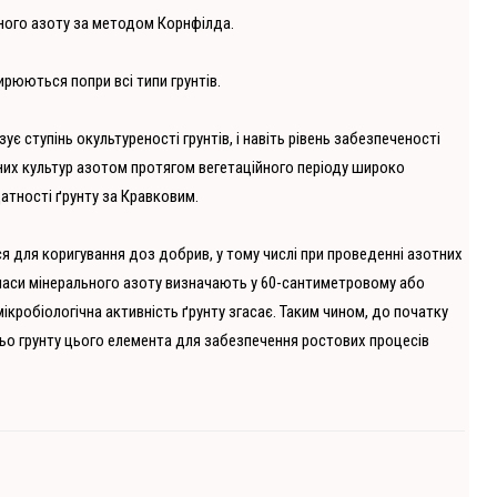
зного азоту за методом Корнфілда.
рюються попри всі типи грунтів.
 ступінь окультуреності грунтів, і навіть рівень забезпеченості
них культур азотом протягом вегетаційного періоду широко
атності ґрунту за Кравковим.
 для коригування доз добрив, у тому числі при проведенні азотних
паси мінерального азоту визначають у 60-сантиметровому або
ікробіологічна активність ґрунту згасає. Таким чином, до початку
ньо грунту цього елемента для забезпечення ростових процесів