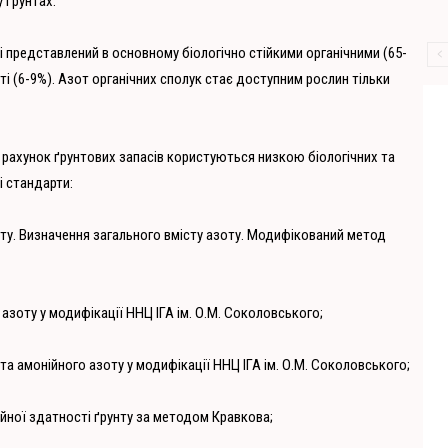
 ґрунтах.
ті представлений в основному біологічно стійкими органічними (65-
ті (6-9%). Азот органічних сполук стає доступним рослин тільки
 рахунок ґрунтових запасів користуються низкою біологічних та
і стандарти:
рунту. Визначення загального вмісту азоту. Модифікований метод
 азоту у модифікації ННЦ ІГА ім. О.М. Соколовського;
 та амонійного азоту у модифікації ННЦ ІГА ім. О.М. Соколовського;
ійної здатності ґрунту за методом Кравкова;