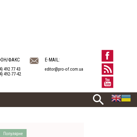
ФОН/ФАКС
E-MAIL:
4) 492 77 43
editor@pro-of.com.ua
4) 492-77-42
Популярне