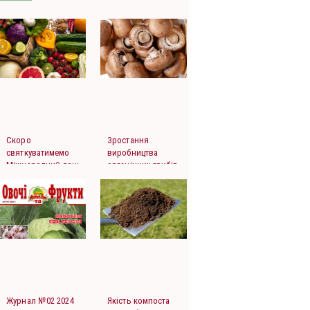
Скоро
Зростання
святкуватимемо
виробництва
Міжнародний день
органічних грибів
фруктів і овочів
Журнал №02 2024
Якість компоста