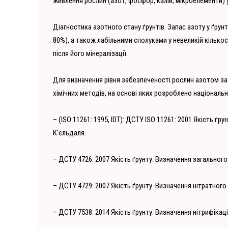
живлення рослин (азот, фосфор, калій, мікроелементи) у
Діагностика азотного стану ґрунтів. Запас азоту у ґрун
80%), а також лабільними сполуками у невеликій кількос
після його мінералізації.
Для визначення рівня забезпеченості рослин азотом за
хімічних методів, на основі яких розроблено національн
– (ІSO 11261: 1995, ІDТ): ДСТУ ISO 11261: 2001 Якість ґ
К'єльдаля.
– ДСТУ 4726: 2007 Якість ґрунту. Визначення загального
– ДСТУ 4729: 2007 Якість ґрунту. Визначення нітратного
– ДСТУ 7538: 2014 Якість ґрунту. Визначення нітрифікац