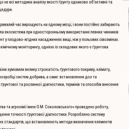
що не всі методики аналізу якості ґрунту однаково об'єктивні та
цедури.
ривалий час вирощують на одному місці, і вони постійно забирають
тала екосистема при односторонньому використанні певних чинників
нт у плодово-ягідних насадженнях вищі, ніж у польових сівозмінах.
хімічному моніторингу, однією із складових якого є ґрунтова
їни зумовили велику строкатість ґрунтового покриву, клімату,
розробці систем добрива, а саме: встановлення доз та
ґрунтової та рослинної діагностики, термінів та способів внесення
ва та агрохімії імені О.М. Соколовського» проведено роботу,
ення точності ґрунтової діагностики. Розроблено систему
их стандартів, що встановлюють методи визначення елементів