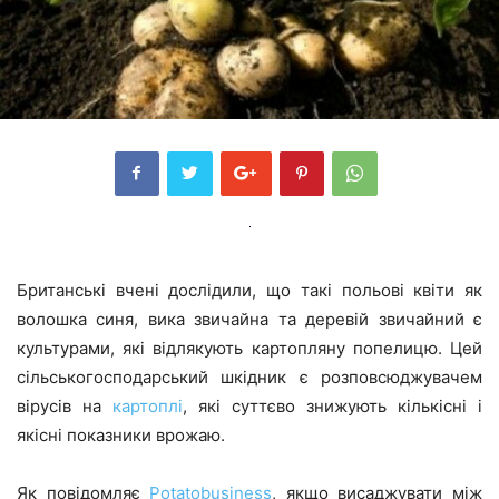
Британські вчені дослідили, що такі польові квіти як
волошка синя, вика звичайна та деревій звичайний є
культурами, які відлякують картопляну попелицю. Цей
сільськогосподарський шкідник є розповсюджувачем
вірусів на
картоплі
, які суттєво знижують кількісні і
якісні показники врожаю.
Як повідомляє
Potatobusiness
, якщо висаджувати між