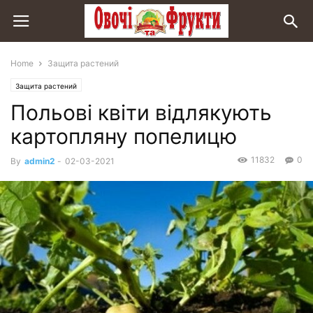
Home
Защита растений
Защита растений
Польові квіти відлякують
картопляну попелицю
11832
0
By
admin2
-
02-03-2021