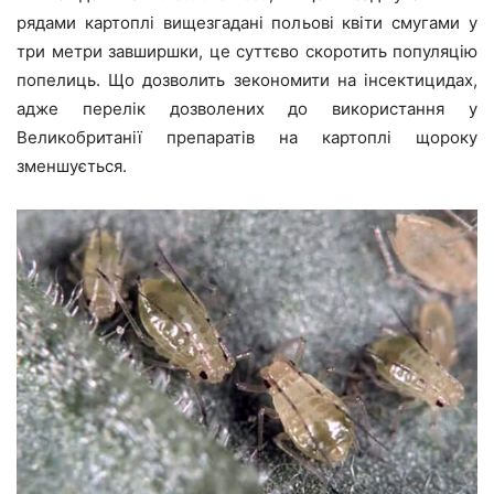
рядами картоплі вищезгадані польові квіти смугами у
три метри завширшки, це суттєво скоротить популяцію
попелиць. Що дозволить зекономити на інсектицидах,
адже перелік дозволених до використання у
Великобританії препаратів на картоплі щороку
зменшується.