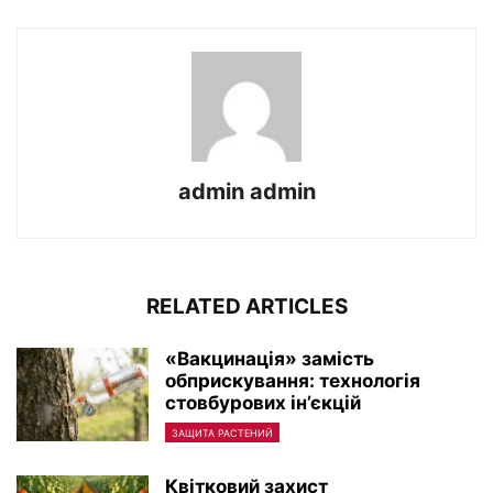
admin admin
RELATED ARTICLES
«Вакцинація» замість
обприскування: технологія
стовбурових ін’єкцій
ЗАЩИТА РАСТЕНИЙ
Квітковий захист