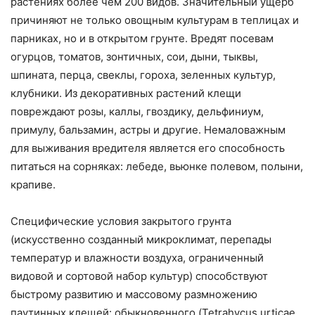
растениях более чем 200 видов. Значительный ущерб
причиняют не только овощным культурам в теплицах и
парниках, но и в открытом грунте. Вредят посевам
огурцов, томатов, зонтичных, сои, дыни, тыквы,
шпината, перца, свеклы, гороха, зеленных культур,
клубники. Из декоративных растений клещи
повреждают розы, каллы, гвоздику, дельфиниум,
примулу, бальзамин, астры и другие. Немаловажным
для выживания вредителя является его способность
питаться на сорняках: лебеде, вьюнке полевом, полыни,
крапиве.
Специфические условия закрытого грунта
(искусственно созданный микроклимат, перепады
температур и влажности воздуха, ограниченный
видовой и сортовой набор культур) способствуют
быстрому развитию и массовому размножению
паутинных клещей: обыкновенного (Tetrahycus urticae