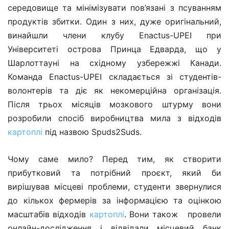
середовище та мінімізувати пов’язані з псуванням
продуктів збитки. Один з них, дуже оригінальний,
винайшли члени клубу Enactus-UPEI при
Університеті острова Принца Едварда, що у
Шарлоттауні на східному узбережжі Канади.
Команда Enactus-UPEI складається зі студентів-
волонтерів та діє як некомерційна організація.
Після трьох місяців мозкового штурму вони
розробили спосіб виробництва мила з відходів
картоплі
під назвою Spuds2Suds.
Чому саме мило? Перед тим, як створити
прибутковий та потрібний проєкт, який би
вирішував місцеві проблеми, студенти звернулися
до кількох фермерів за інформацією та оцінкою
масштабів відходів
картоплі
. Вони також провели
онлайн-дослідження і відвідали місцевий банк