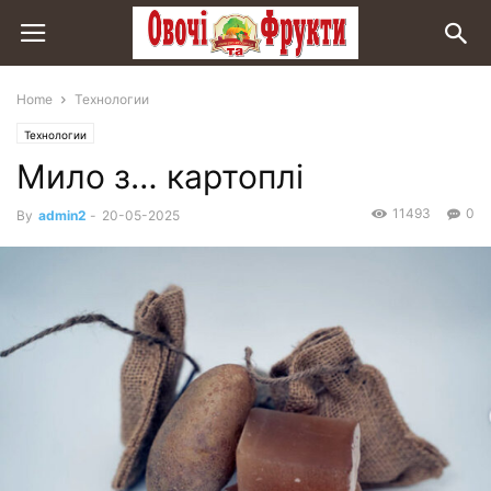
Home
Технологии
Технологии
Мило з… картоплі
11493
0
By
admin2
-
20-05-2025