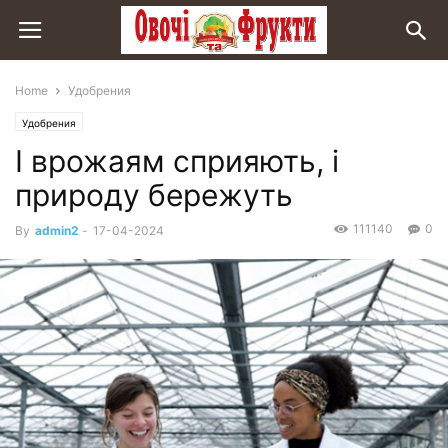
Home
Удобрения
Удобрения
І врожаям сприяють, і
природу бережуть
111140
0
By
admin2
-
17-04-2024