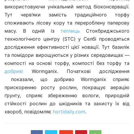
використовуючи унікальний метод біоконсервації.
Тут черв’яки замість традиційного торфу
споживають лісову кору та перероблену паперову
масу. В одній із
теплиць
Стокбриджського
технологічного центру (STC) у Селбі проводяться
дослідження ефективності цієї новації. Тут базилік
та помідори вирощуються у різних середовищах —
компості на основі торфу, компості без торфу та
добриві
Wormganix. Початкові дослідження
показали, що добриво Wormganix сприяє
прискоренню росту рослин, покращує аерацію
ґрунту, сприяє збереженню вологи, природній
стійкості рослин до шкідників та захисту їх від
хвороб, повідомляє
hortidaily.com
.