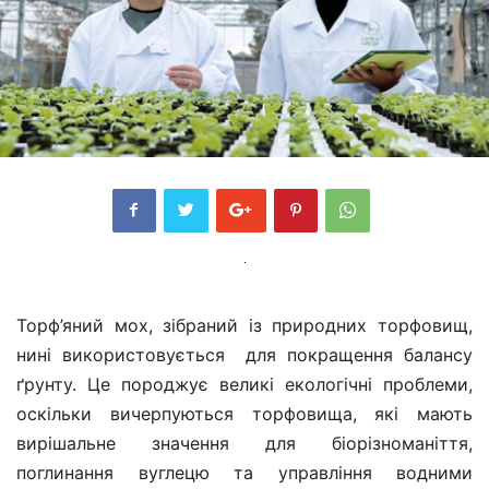
Торф’яний мох, зібраний із природних торфовищ,
нині використовується для покращення балансу
ґрунту. Це породжує великі екологічні проблеми,
оскільки вичерпуються торфовища, які мають
вирішальне значення для біорізноманіття,
поглинання вуглецю та управління водними