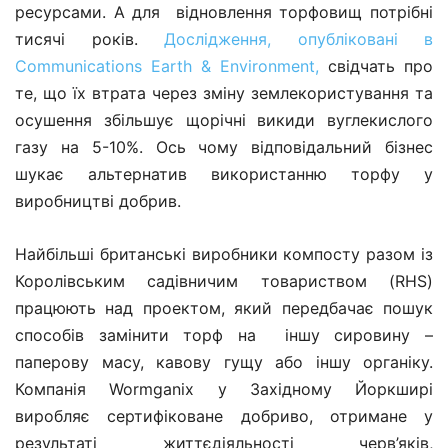
ресурсами. А для відновлення торфовищ потрібні
тисячі років.
Дослідження, опубліковані в
Communications Earth & Environment,
свідчать про
те, що їх втрата через зміну землекористування та
осушення збільшує щорічні викиди вуглекислого
газу на 5-10%. Ось чому відповідальний бізнес
шукає альтернатив використанню торфу у
виробництві добрив.
Найбільші британські виробники компосту разом із
Королівським садівничим товариством (RHS)
працюють над проектом, який передбачає пошук
способів замінити торф на іншу сировину –
паперову масу, кавову гущу або іншу органіку.
Компанія Wormganix у Західному Йоркширі
виробляє сертифіковане добриво, отримане у
результаті життєдіяльності черв’яків,