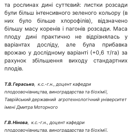
та рослинах дині суттєвий: листки розсади
були більш інтенсивного зеленого кольору (в
них було більше хлорофілів), відзначено
більшу масу коренів і пагонів розсади. Маса
плоду дині практично не відрізнялась у
варіантах досліду, але була прибавка
врожаю у дослідному варіанті (+0,6 т/га) за
рахунок збільшення виходу стандартних
плодів.
Т.В. Герасько
, к.с.-г.н., доцент кафедри
плодоовочівництва, виноградарства та біохімії,
Таврійський державний агротехнологічний університет
імені Дмитра Моторного
Г.В. Нінова
, к.с.-г.н., доцент кафедри
плодоовочівництва, виноградарства та біохімії,