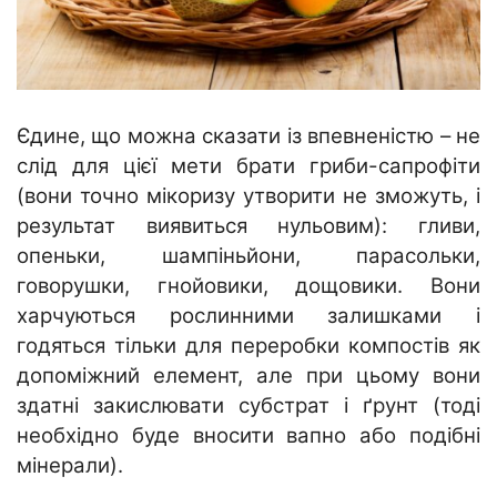
Єдине, що можна сказати із впевненістю – не
слід для цієї мети брати гриби-сапрофіти
(вони точно мікоризу утворити не зможуть, і
результат виявиться нульовим): гливи,
опеньки, шампіньйони, парасольки,
говорушки, гнойовики, дощовики. Вони
харчуються рослинними залишками і
годяться тільки для переробки компостів як
допоміжний елемент, але при цьому вони
здатні закислювати субстрат і ґрунт (тоді
необхідно буде вносити вапно або подібні
мінерали).