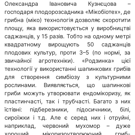
Олександра Івановича Кузнєцова –
господаря плодорозсадника «Мікобіотех», де
грибна (міко) технологія дозволяє скоротити
площу, яка використовується у виробництві
саджанців, у 15 разів. Тобто на одному метрі
квадратному вирощують 50 саджанців
плодових культур, проти 3–5 (по нормі, за
звичайної агротехніки). «Родзинка» цієї
технології у використанні шапинкових грибів
для створення симбіозу з культурними
рослинами. Виявляється, що шапинкові
гриби можуть утворювати ендомікоризу, як
пластинчасті, так і трубчасті. Багато з них
їстівні: підберезники, підосичники, білі,
сироїжки і т.д. Але є серед них і отруйні,
наприклад, червоний мухомор – дуже
хороший мікоризоутворюючий гриб-