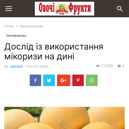
Home
Овочівництво
Овочівництво
Дослід із використання
мікоризи на дині
113555
0
By
admin2
-
04-03-2020