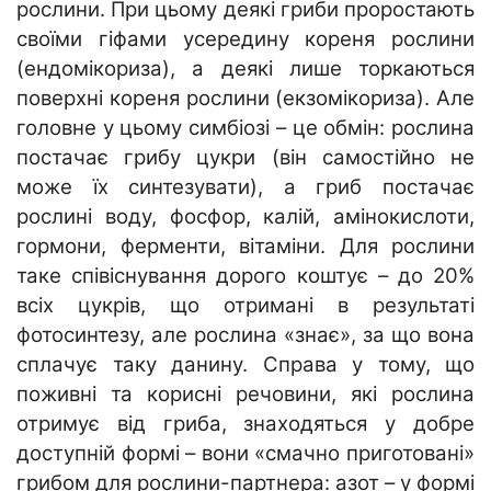
рослини. При цьому деякі гриби проростають
своїми гіфами усередину кореня рослини
(ендомікориза), а деякі лише торкаються
поверхні кореня рослини (екзомікориза). Але
головне у цьому симбіозі – це обмін: рослина
постачає грибу цукри (він самостійно не
може їх синтезувати), а гриб постачає
рослині воду, фосфор, калій, амінокислоти,
гормони, ферменти, вітаміни. Для рослини
таке співіснування дорого коштує – до 20%
всіх цукрів, що отримані в результаті
фотосинтезу, але рослина «знає», за що вона
сплачує таку данину. Справа у тому, що
поживні та корисні речовини, які рослина
отримує від гриба, знаходяться у добре
доступній формі – вони «смачно приготовані»
грибом для рослини-партнера: азот – у формі