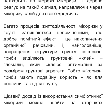
надходить по мережі мікоризи). І дерево
реагує на такий сигнал, направляючи через
мікоризу калій для свого «родича».
Багато процесів життєдіяльності мікоризи у
грунті залишаються непоміченими, але
добре помітний ефект – це накопичення
органічної речовини, і, найголовніше,
покращення структури грунту: мікоризні
гриби виділяють грунтовий «клей» –
гломалін, який склеює оптимальні за
розміром грунтові агрегати. Тобто мікоризні
гриби мають подвійну користь – як для
рослини, так і для грунту.
Цікавий досвід із використання симбіотичної
мікоризи можна знайти на сторінках