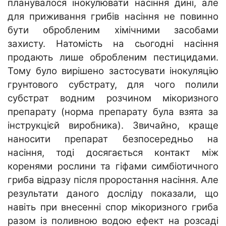
планувалося інокулювати насіння дині, але
для приживання грибів насіння не повинно
бути обробленим хімічними засобами
захисту. Натомість на сьогодні насіння
продають лише обробленим пестицидами.
Тому було вирішено застосувати інокуляцію
грунтового субстрату, для чого полили
субстрат водним розчином мікоризного
препарату (норма препарату була взята за
інструкцієй виробника). Звичайно, краще
наносити препарат безпосередньо на
насіння, тоді досягається контакт між
коренями рослини та гіфами симбіотичного
гриба відразу після проростання насіння. Але
результати даного досліду показали, що
навіть при внесенні спор мікоризного гриба
разом із поливною водою ефект на розсаді