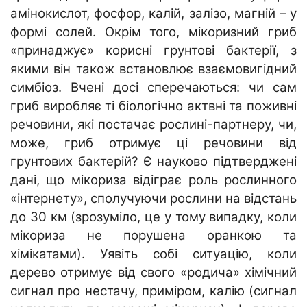
амінокислот, фосфор, калій, залізо, магній – у
формі солей. Окрім того, мікоризний гриб
«принаджує» корисні грунтові бактерії, з
якими він також встановлює взаємовигідний
симбіоз. Вчені досі сперечаються: чи сам
гриб виробляє ті біологічно актвні та поживні
речовини, які постачає рослині-партнеру, чи,
може, гриб отримує ці речовини від
грунтових бактерій? Є науково підтверджені
дані, що мікориза відіграє роль рослинного
«інтернету», сполучуючи рослини на відстань
до 30 км (зрозуміло, це у тому випадку, коли
мікориза не порушена оранкою та
хімікатами). Уявіть собі ситуацію, коли
дерево отримує від свого «родича» хімічний
сигнал про нестачу, приміром, калію (сигнал