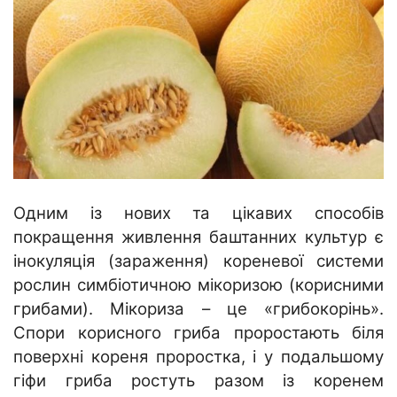
Одним із нових та цікавих способів
покращення живлення баштанних культур є
інокуляція (зараження) кореневої системи
рослин симбіотичною мікоризою (корисними
грибами). Мікориза – це «грибокорінь».
Спори корисного гриба проростають біля
поверхні кореня проростка, і у подальшому
гіфи гриба ростуть разом із коренем