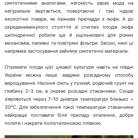
синтетичними аналогами, натомість зараз мода на
натуральне вертається, повертаючи і такі чудові
екологічні товари, як лазневе приладдя з люфи. А до
серединиминулого століття зі стиглих плодів люфи
циліндричної робили ще й ущільнювачі для різних
механізмів, паливні та повітряні фільтри. Звісно, нині ці
напрямки застосування зайняли синтетичні матеріали.
Отримати плоди цієї цікавої культури навіть на півдні
України можна лише завдяки розсадному способу
вирощування. Насіння сіють у пухкий, родючий грунт на
глибину 2–3 см, в окремі розсадні стаканчики. Сходи
з’являються через 7–10 днівпри температурі близько +
30°C. Для забезпечення такої температури стаканчики
найкраще поставити біля приладу опалення, добре
полити і накрити поліетиленовою плівкою.