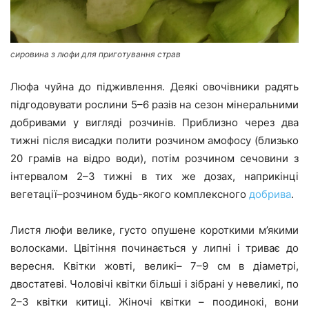
сировина з люфи для приготування страв
Люфа чуйна до підживлення. Деякі овочівники радять
підгодовувати рослини 5–6 разів на сезон мінеральними
добривами у вигляді розчинів. Приблизно через два
тижні після висадки полити розчином амофосу (близько
20 грамів на відро води), потім розчином сечовини з
інтервалом 2–3 тижні в тих же дозах, наприкінці
вегетації–розчином будь-якого комплексного
добрива
.
Листя люфи велике, густо опушене короткими м’якими
волосками. Цвітіння починається у липні і триває до
вересня. Квітки жовті, великі– 7–9 см в діаметрі,
двостатеві. Чоловічі квітки більші і зібрані у невеликі, по
2–3 квітки китиці. Жіночі квітки – поодинокі, вони