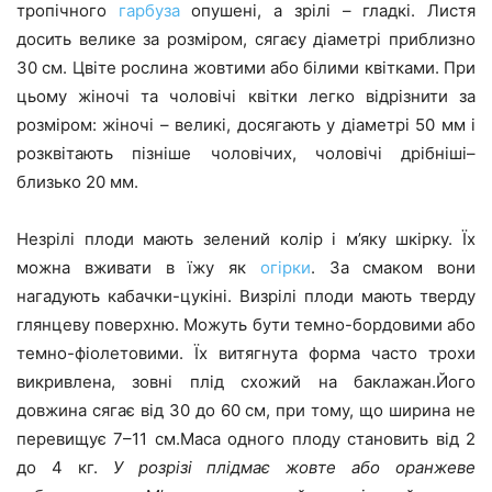
тропічного
гарбуза
опушені, а зрілі – гладкі. Листя
досить велике за розміром, сягаєу діаметрі приблизно
30 см. Цвіте рослина жовтими або білими квітками. При
цьому жіночі та чоловічі квітки легко відрізнити за
розміром: жіночі – великі, досягають у діаметрі 50 мм і
розквітають пізніше чоловічих, чоловічі дрібніші–
близько 20 мм.
Незрілі плоди мають зелений колір і м’яку шкірку. Їх
можна вживати в їжу як
огірки
. За смаком вони
нагадують кабачки-цукіні. Визрілі плоди мають тверду
глянцеву поверхню. Можуть бути темно-бордовими або
темно-фіолетовими. Їх витягнута форма часто трохи
викривлена, зовні плід схожий на баклажан.Його
довжина сягає від 30 до 60 см, при тому, що ширина не
перевищує 7–11 см.Маса одного плоду становить від 2
до 4 кг.
У розрізі плідмає жовте або оранжеве