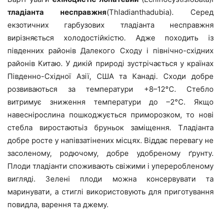
тладіанта несправжня
(Thladianthadubia). Серед
екзотичних гарбузових тладіанта несправжня
вирізняється холодостійкістю. Адже походить із
південних районів Далекого Сходу і північно-східних
районів Китаю. У дикій природі зустрічається у країнах
Південно-Східної Азії, США та Канаді. Сходи добре
розвиваються за температури +8–12°С. Стебло
витримує зниження температури до –2°С. Якщо
навеснірослина пошкоджується приморозком, то нові
стебла виростаютьіз бруньок заміщення. Тладіанта
добре росте у напівзатінених місцях. Віддає перевагу не
засоленому, родючому, добре удобреному ґрунту.
Плоди тладіанти споживають свіжими і упереробленому
вигляді. Зелені плоди можна консервувати та
маринувати, а стиглі використовують для приготування
повидла, варення та джему.