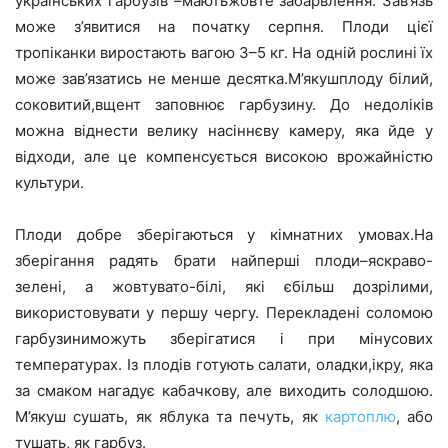
українських гарбузів –маютьжовте забарвлення. Зав’язь
може з’явитися на початку серпня. Плоди цієї
тропіканки виростають вагою 3–5 кг. На одній рослині їх
може зав’язатись не менше десятка.М’якушплоду білий,
соковитий,вщент заповнює гарбузину. До недоліків
можна віднести велику насіннєву камеру, яка йде у
відходи, але це компенсується високою врожайністю
культури.
Плоди добре зберігаються у кімнатних умовах.На
зберігання радять брати найперші плоди–яскраво-
зелені, а жовтувато-білі, які єбільш дозрілими,
використовувати у першу чергу. Перекладені соломою
гарбузиниможуть зберігатися і при мінусових
температурах. Із плодів готують салати, оладки,ікру, яка
за смаком нагадує кабачкову, але виходить солодшою.
М’якуш сушать, як яблука та печуть, як
картоплю
, або
тушать, як гарбуз.