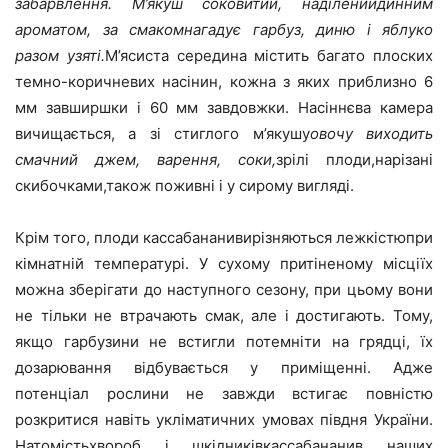
забарвлення. М’якуш соковитий, наділенийдинним
ароматом, за смакомнагадує гарбуз, диню і яблуко
разом узяті.
М’ясиста середина містить багато плоских
темно-коричневих насінин, кожна з яких приблизно 6
мм завширшки і 60 мм завдовжки. Насіннєва камера
вичищається, а зі стиглого м’якушу
овочу виходить
смачний джем, варення, соки
,
зрілі плоди,нарізані
скибочками,також поживні і у сирому вигляді.
Крім того, плоди кассабананивирізняються лежкістюпри
кімнатній температурі. У сухому притіненому місціїх
можна зберігати до наступного сезону, при цьому вони
не тільки не втрачають смак, але і достигають. Тому,
якщо гарбузини не встигли потемніти на грядці, їх
дозарювання відбувається у приміщенні. Адже
потенціал рослини не завжди встигає повністю
розкритися навіть укліматичних умовах півдня України.
Натомістьхвороб і шкідниківкассабананив наших