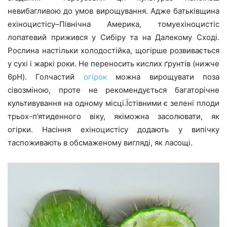
невибагливою до умов вирощування. Адже батьківщина
ехіноцистісу–Північна Америка, томуехіноцистіс
лопатевий прижився у Сибіру та на Далекому Сході.
Рослина настільки холодостійка, щогірше розвивається
у сухі і жаркі роки. Не переносить кислих ґрунтів (нижче
6рH). Голчастий
огірок
можна вирощувати поза
сівозміною, проте не рекомендується багаторічне
культивування на одному місці.Їстівними є зелені плоди
трьох-п’ятиденного віку, якіможна засолювати, як
огірки. Насіння ехіноцистісу додають у випічку
таспоживають в обсмаженому вигляді, як ласощі.