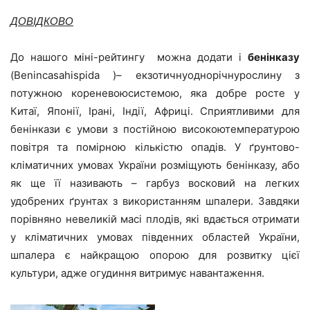
ДОВІДКОВО
До нашого міні-рейтингу можна додати і
бенінказу
(Benincasahispida )– екзотичнуоднорічнурослину з
потужною кореневоюсистемою, яка добре росте у
Китаї, Японії, Ірані, Індії, Африці. Сприятливими для
бенінкази є умови з постійною високоютемпературою
повітря та помірною кількістю опадів. У ґрунтово-
кліматичних умовах України розміщують бенінказу, або
як ще її називають – гарбуз восковий на легких
удобрених ґрунтах з використанням шпалери. Завдяки
порівняно невеликій масі плодів, які вдається отримати
у кліматичних умовах південних областей України,
шпалера є найкращою опорою для розвитку цієї
культури, адже огудиння витримує навантаження.