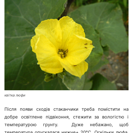
квітка люфи
Після появи сходів стаканчики треба помістити на
добре освітлене підвіконня, стежити за вологістю і
температурою грунту. Дуже небажано, щоб
температура опускалася нижче+ 20°C. Оскільки люфа