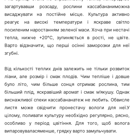
загартувавши розсаду, рослини кассабананиможна
висаджувати на постійне місце. Культура активно
реагує на високі температури і яскраве світло
посиленим наростанням зеленої маси. Хоча при нестачі
тепла, нижче +20°С, зупиняється в рості, не цвіте.
Варто відзначити, що перші осінні заморозки для неї
згубні.
Від кількості теплих днів залежить не тільки розвиток
ліани, але розмір і смак плодів. Чим тепліше і довше
було літо, чим більше сонця отримає рослина, тим
більший плід, яскравіший аромат і смак м’якушу. Однак
виснажливої ​​спеки кассабананатеж не любить. Обвисле
листя може свідчити пронестачу вологи для неї.У
цілому, поливати культуру необхідно регулярно, рясно,
особливо у період цвітіння. Для того, щоб волога
випаровуваласяменше, грядку варто замульчувати.