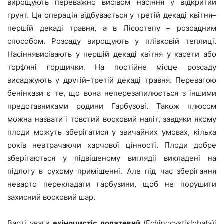
вирощують переважно висівом насіння у відкритий
ґрунт. Ця операція відбувається у третій декаді квітня–
першій декаді травня, а в Лісостепу – розсадним
способом. Розсаду вирощують у плівковій теплиці.
Насіннявисівають у першій декаді квітня у касети або
торф’яні горщички. На постійне місце розсаду
висаджують у другій–третій декаді травня. Перевагою
бенінкази є те, що вона неперезапилюється з іншими
представниками родини Гарбузові. Також плюсом
можна назвати і товстий восковий наліт, завдяки якому
плоди можуть зберігатися у звичайних умовах, кілька
років невтрачаючи харчової цінності. Плоди добре
зберігаються у підвішеному виглядіі викладені на
підлогу в сухому приміщенні. Але під час зберігання
неварто перекладати гарбузини, щоб не порушити
захисний восковий шар.
Варті уваги
ехіноцистіс лопатевий
(Echinocystislobata)і