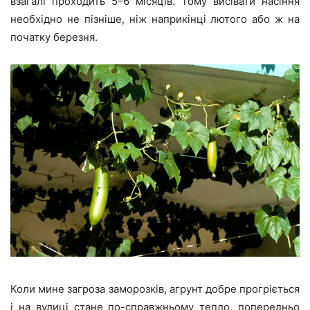
взагалі проходить 5–6 місяців. Тому висівати насіння
необхідно не пізніше, ніж наприкінці лютого або ж на
початку березня.
Коли мине загроза заморозків, агрунт добре прогріється
і на вулиці стане по-справжньому тепло, попередньо