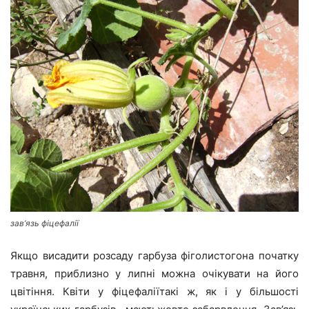
зав’язь фіцефалії
Якщо висадити розсаду гарбуза фіголистогона початку
травня, приблизно у липні можна очікувати на його
цвітіння. Квіти у фіцефаліїтакі ж, як і у більшості