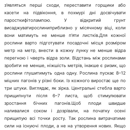
з’являться перші сходи, переставити горщики або
касети на підвіконня, в похмурі дні досвічувати
паросткифітолампою. У відкритий грунт
висаджуватирослиниприблизно у місячному віці, коли
вони матимуть не менше п’яти листків.Для кожної
рослини варто підготувати посадочні місця розміром
метр на метр, внести в кожну лунку не менше відра
перегною і чверть відра золи. Відстань між рослинами
зробити не менше, ніжшість метрів, інакше є ризик, що
рослини глушитимуть одна одну. Рослина пускає 8–12
міцних пагонів у різні боки. Із кожного виростає ще по
три штуки. Виглядає, як зірка. Центральні стебла варто
прищипнути після 6–7 листа, щоб стимулювати
зростання бічних пагонів.Щоб плоди швидше
наливалися соком і дозрівали, на початку осені
прищипую всі точки росту. Так рослина витрачатиме
сили на існуючі плоди, а не на утворення нових. Якщо