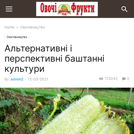
Home
Овочівництво
Овочівництво
Альтернативні і
перспективні баштанні
культури
113042
0
By
admin2
-
12-05-2021