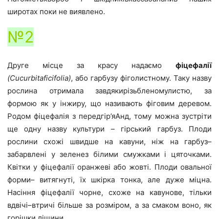
широтах поки не виявлено.
№2
Друге місце за красу надаємо
фіцефалії
(Cucurbitaficifolia)
, або гарбузу фіголистному. Таку назву
рослина отримала завдякирізьбленомулистю, за
формою як у інжиру, що називають фіговим деревом.
Родом фіцефалія з передгір’яАнд, тому можна зустріти
ще одну назву культури – гірський гарбуз. Плоди
рослини схожі швидше на кавуни, ніж на гарбуз–
забарвлені у зеленез білими смужками і цяточками.
Квітки у фіцефалії оранжеві або жовті. Плоди овальної
форми– витягнуті, їх шкірка тонка, але дуже міцна.
Насіння фіцефалії чорне, схоже на кавунове, тільки
вдвічі–втричі більше за розміром, а за смаком воно, як
горішки ліщини.