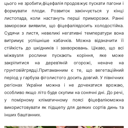
цього не зробити,фіцефалія продовжує пускати пагони і
формувати плоди. Розвиток закінчується у кінці
листопада, коли настануть перші приморозки. Ранні
заморозки виявили, що фіцефаліядосить холодостійка.
Судячи з листя, невеликі негативні температури вона
витримує успішніше кабачків. Можна відзначити її
стійкість до шкідників і захворювань. Цікаво, що всі
міжвузля рослини пускають коріння, яке може
закріпитися на дерев’яній огорожі, неначе на
грунтовійгрядці.Притаманним є те, що вегетаційний
період у гарбуза фіголистого досить довгий. У північних
регіонах України можна і не дочекатися врожаю,
особливо якщо літо буде скупим на сонячні дні. До речі,
у помірному кліматичному поясі фіцефаліюможна
використовувати як підщепу для деяких сортів динь та
інших баштанних.