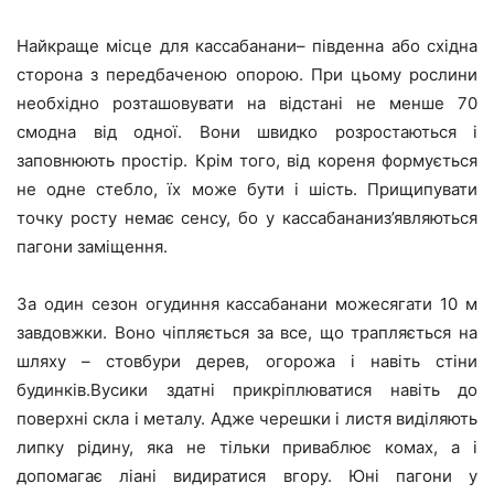
Найкраще місце для кассабанани– південна або східна
сторона з передбаченою опорою. При цьому рослини
необхідно розташовувати на відстані не менше 70
смодна від одної. Вони швидко розростаються і
заповнюють простір. Крім того, від кореня формується
не одне стебло, їх може бути і шість. Прищипувати
точку росту немає сенсу, бо у кассабананиз’являються
пагони заміщення.
За один сезон огудиння кассабанани можесягати 10 м
завдовжки. Воно чіпляється за все, що трапляється на
шляху – стовбури дерев, огорожа і навіть стіни
будинків.Вусики здатні прикріплюватися навіть до
поверхні скла і металу. Адже черешки і листя виділяють
липку рідину, яка не тільки приваблює комах, а і
допомагає ліані видиратися вгору. Юні пагони у