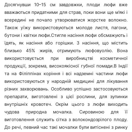
Досягнувши 10–15 см завдовжки, плоди люфи вже
вважаються придатними для страв, поки вони ще м’які і
всередині не почало утворюватися жорстке волокно.
Також уїжу використовуються молоде листя, пагони,
бутони і квітки люфи.Стигле насіння люфи обсмажують і
їдять, як насіння або горішки. З насіння, що містить
близько 45% жирів, отримують люфовуолію. Вона
використовується при виробництві косметичної
продукції, зокрема, високоякісної губної помади.В Індії
та на Філіппінах коріння і всі надземні частини люфи
використовуються у народній медицині для лікування
різних захворювань. Особливо успішно застосовуються
препарати, виготовлені з цієї рослини, для зупинки
внутрішніх кровотеч. Окрім цього з люфи виходить
чудова природна мочалка. Сировиною для її
виготовлення служить сітка з волокондозрілого плоду.
До речі, певний час такі мочалки були витіснені з ринку