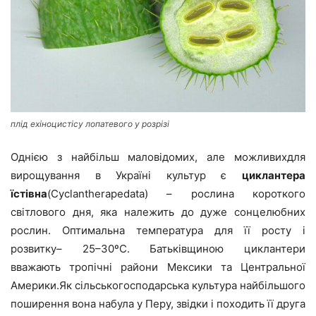
плід ехіноцистісу лопатевого у розрізі
Однією з найбільш маловідомих, але можливихдля
вирощування в Україні культур є
циклантера
їстівна
(Cyclantherapedata) – рослина короткого
світлового дня, яка належить до дуже сонцелюбних
рослин. Оптимальна температура для її росту і
розвитку– 25–30ºС. Батьківщиною циклантери
вважають тропічні райони Мексики та Центральної
Америки.Як сільськогосподарська культура найбільшого
поширення вона набула у Перу, звідки і походить її друга