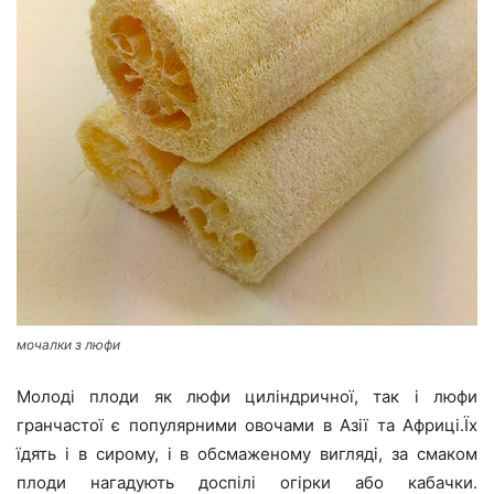
мочалки з люфи
Молоді плоди як люфи циліндричної, так і люфи
гранчастої є популярними овочами в Азії та Африці.Їх
їдять і в сирому, і в обсмаженому вигляді, за смаком
плоди нагадують доспілі огірки або кабачки.