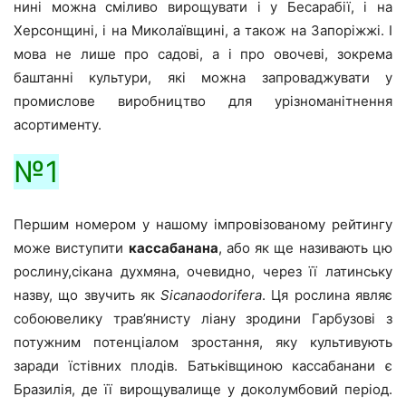
нині можна сміливо вирощувати і у Бесарабії, і на
Херсонщині, і на Миколаївщині, а також на Запоріжжі. І
мова не лише про садові, а і про овочеві, зокрема
баштанні культури, які можна запроваджувати у
промислове виробництво для урізноманітнення
асортименту.
№1
Першим номером у нашому імпровізованому рейтингу
може виступити
кассабанана
, або як ще називають цю
рослину,сікана духмяна, очевидно, через її латинську
назву, що звучить як
Sicanaodorifera
. Ця рослина являє
собоювелику трав’янисту ліану зродини Гарбузові з
потужним потенціалом зростання, яку культивують
заради їстівних плодів. Батьківщиною кассабанани є
Бразилія, де її вирощувалище у доколумбовий період.