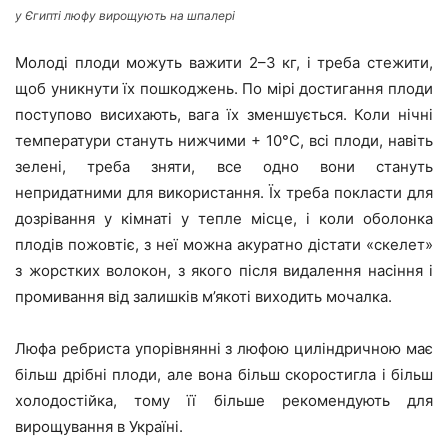
у Єгипті люфу вирощують на шпалері
Молоді плоди можуть важити 2–3 кг, і треба стежити,
щоб уникнути їх пошкоджень. По мірі достигання плоди
поступово висихають, вага їх зменшується. Коли нічні
температури стануть нижчими + 10°C, всі плоди, навіть
зелені, треба зняти, все одно вони стануть
непридатними для використання. Їх треба покласти для
дозрівання у кімнаті у тепле місце, і коли оболонка
плодів пожовтіє, з неї можна акуратно дістати «скелет»
з жорстких волокон, з якого після видалення насіння і
промивання від залишків м’якоті виходить мочалка.
Люфа ребриста упорівнянні з люфою циліндричною має
більш дрібні плоди, але вона більш скоростигла і більш
холодостійка, тому її більше рекомендують для
вирощування в Україні.