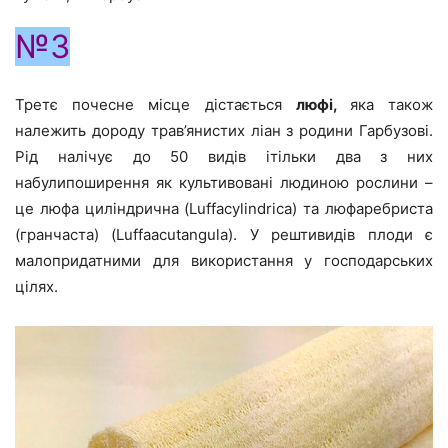
№3
Третє почесне місце дістається
люфі,
яка також
належить дороду трав’янистих ліан з родини Гарбузові.
Рід налічує до 50 видів ітільки два з них
набулипоширення як культивовані людиною рослини –
це люфа циліндрична (Luffacylindrica) та люфаребриста
(гранчаста) (Luffaacutangula). У рештивидів плоди є
малопридатними для використання у господарських
цілях.