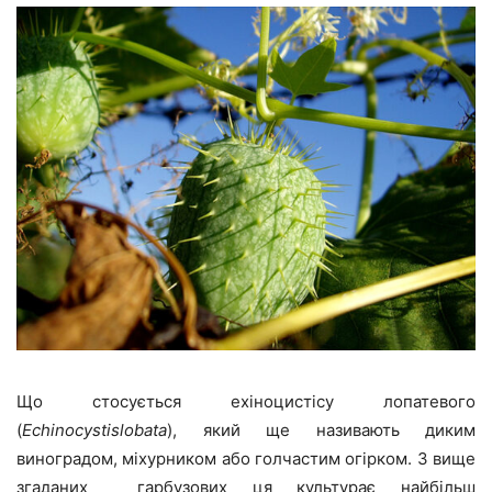
Що стосується ехіноцистісу лопатевого
(
Echinocystislobata
), який ще називають диким
виноградом, міхурником або голчастим огірком. З вище
згаданих гарбузових ця культурає найбільш