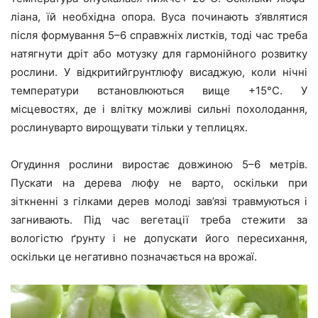
ліана, їй необхідна опора. Вуса починають з’являтися
після формування 5–6 справжніх листків, тоді час треба
натягнути дріт або мотузку для гармонійного розвитку
рослини. У відкритийгрунтлюфу висаджую, коли нічні
температури встановлюються вище +15°C. У
місцевостях, де і влітку можливі сильні похолодання,
рослинуварто вирощувати тільки у теплицях.
Огудиння рослини виростає довжиною 5–6 метрів.
Пускати на дерева люфу не варто, оскільки при
зіткненні з гілками дерев молоді зав’язі травмуються і
загнивають. Під час вегетації треба стежити за
вологістю ґрунту і не допускати його пересихання,
оскільки це негативно позначається на врожаї.