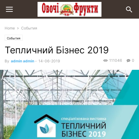
Home
События
События
Тепличний Бізнес 2019
111046
0
By
admin admin
-
14-06-2019