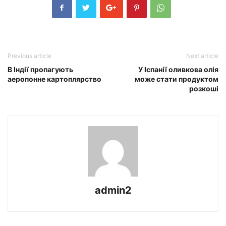
Previous article
Next article
В Індії пропагують
У Іспанії оливкова олія
аеропонне картоплярство
може стати продуктом
розкоші
admin2