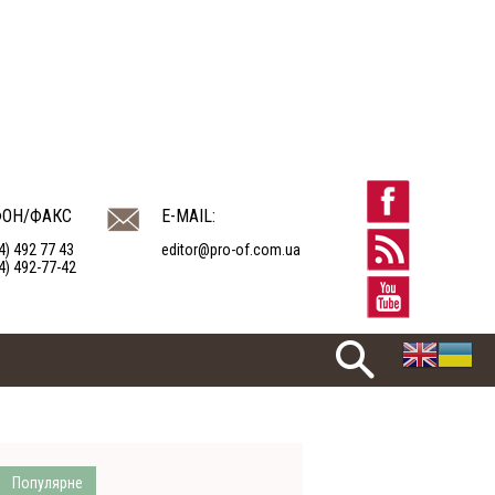
ФОН/ФАКС
E-MAIL:
4) 492 77 43
editor@pro-of.com.ua
4) 492-77-42
Популярне