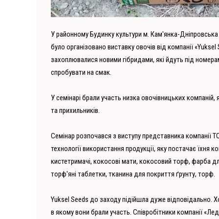
У районному Будинку культури м. Кам'янка-Дніпровська 1
було організовано виставку овочів від компанії «Yuksel 
захоплювалися новими гібридами, які йдуть під номера
спробувати на смак.
У семінарі брали участь низка овочівницьких компаній, 
та прихильників.
Семінар розпочався з виступу представника компанії Т
технології використання продукції, яку постачає їхня ко
кистетримачі, кокосові мати, кокосовий торф, фарба для
торф'яні таблетки, тканина для покриття ґрунту, торф.
Yuksel Seeds до заходу підійшла дуже відповідально. Х
в якому вони брали участь. Співробітники компанії «Лед