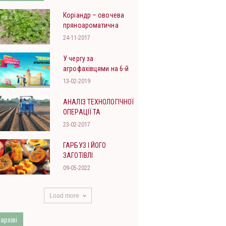
Корiандр – овочева
пряноароматична
культура
24-11-2017
У чергу за
агрофахівцями на 6-й
День молодого
13-02-2019
спеціаліста-аграрія!
АНАЛІЗ ТЕХНОЛОГІЧНОЇ
ОПЕРАЦІЇ ТА
ТЕХНІЧНИХ ЗАСОБІВ
23-02-2017
ДЛЯ ПОСАДКИ
КАРТОПИ
ГАРБУЗ І ЙОГО
ЗАГОТІВЛІ
09-05-2022
Load more
 архіві