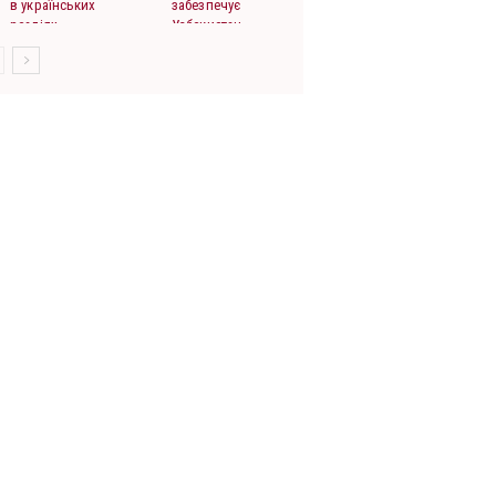
в українських
забезпечує
реаліях
Узбекистан
картоплею