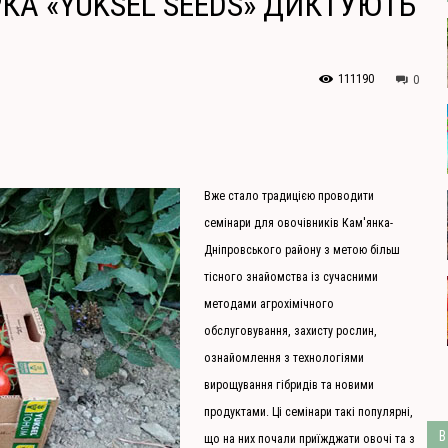
РКА «YUKSEL SEEDS» ДИКТУЮТЬ
111190
0
Вже стало традицією проводити
семінари для овочівників Кам'янка-
Дніпровського району з метою більш
тісного знайомства із сучасними
методами агрохімічного
обслуговування, захисту рослин,
ознайомлення з технологіями
вирощування гібридів та новими
продуктами. Ці семінари такі популярні,
В
що на них почали приїжджати овочі та з