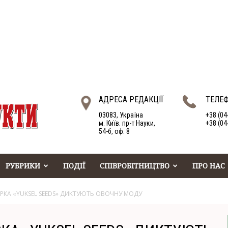
АДРЕСА РЕДАКЦІЇ
ТЕЛЕ
03083, Україна
+38 (04
м. Київ. пр-т Науки,
+38 (04
54-б, оф. 8
РУБРИКИ
ПОДІЇ
СПІВРОБІТНИЦТВО
ПРО НАС
ІРКА «YUKSEL SEEDS» ДИКТУЮТЬ ОВОЧНУ МОДУ