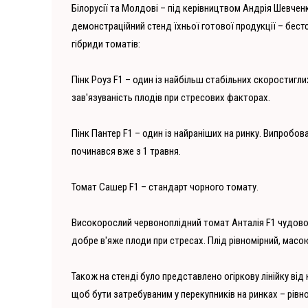
Білорусії та Молдові – під керівництвом Андрія Шевчен
демонстраційний стенд їхньої готової продукції – бестс
гібриди томатів:
Пінк Роуз F1 – один із найбільш стабільних скоростигли
зав'язуваність плодів при стресових факторах.
Пінк Пантер F1 – один із найраніших на ринку. Випробов
починався вже з 1 травня.
Томат Сашер F1 – стандарт чорного томату.
Високорослий червоноплідний томат Анталія F1 чудово
добре в'яже плоди при стресах. Плід рівномірний, масо
Також на стенді було представлено огіркову лінійку від 
щоб бути затребуваним у перекупників на ринках – рів