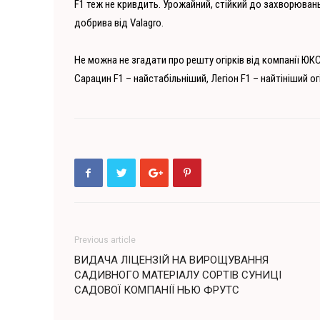
F1 теж не кривдить. Урожайний, стійкий до захворювань
добрива від Valagro.
Не можна не згадати про решту огірків від компанії ЮКС
Сарацин F1 – найстабільніший, Легіон F1 – найтініший 
Previous article
ВИДАЧА ЛІЦЕНЗІЙ НА ВИРОЩУВАННЯ
САДИВНОГО МАТЕРІАЛУ СОРТІВ СУНИЦІ
САДОВОЇ КОМПАНІЇ НЬЮ ФРУТС