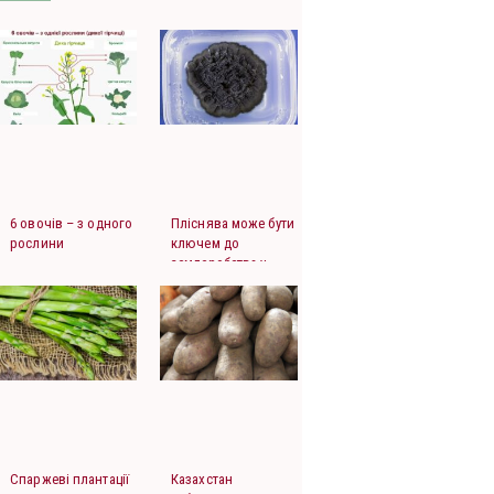
6 овочів – з одного
Пліснява може бути
рослини
ключем до
землеробства у
космосі.
Спаржеві плантації
Казахстан