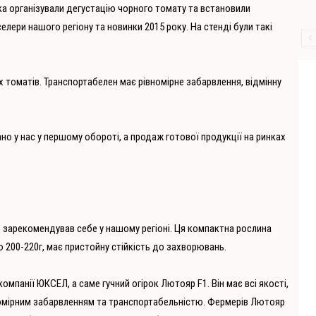
ка організували дегустацію чорного томату та встановили
елери нашого регіону та новинки 2015 року. На стенді були такі
х томатів. Транспортабелен має рівномірне забарвлення, відмінну
ано у нас у першому обороті, а продаж готової продукції на ринках
 зарекомендував себе у нашому регіоні. Ця компактна рослина
ю 200-220г, має пристойну стійкість до захворювань.
компанії ЮКСЕЛ, а саме гучний огірок Лютояр F1. Він має всі якості,
номірним забарвленням та транспортабельністю. Фермерів Лютояр