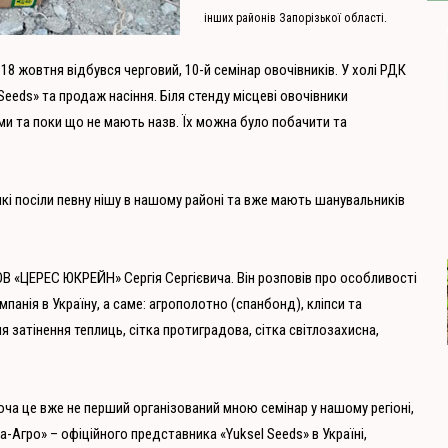
інших районів Запорізької області.
8 жовтня відбувся черговий, 10-й семінар овочівників. У холі РДК
Seeds» та продаж насіння. Біля стенду місцеві овочівники
ми та поки що не мають назв. Їх можна було побачити та
які посіли певну нішу в нашому районі та вже мають шанувальників
ОВ «ЦЕРЕС ЮКРЕЙН» Сергія Сергієвича. Він розповів про особливості
мпанія в Україну, а саме: агрополотно (спанбонд), кліпси та
 затінення теплиць, сітка протиградова, сітка світлозахисна,
оча це вже не перший організований мною семінар у нашому регіоні,
а-Агро» – офіційного представника «Yuksel Seeds» в Україні,