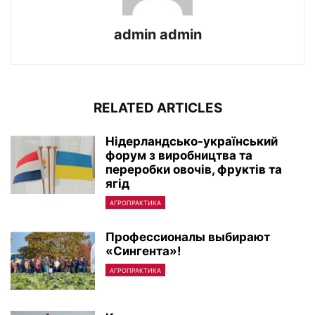
admin admin
RELATED ARTICLES
Нiдерландсько-український
форум з виробництва та
переробки овочiв, фруктiв та
ягiд
АГРОПРАКТИКА
Профессионалы выбирают
«Сингента»!
АГРОПРАКТИКА