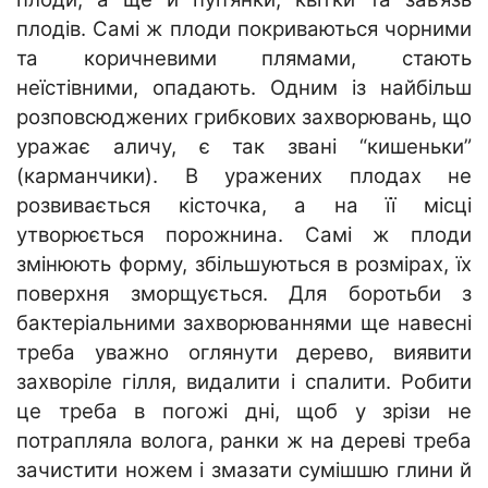
плодів. Самі ж плоди покриваються чорними
та коричневими плямами, стають
неїстівними, опадають. Одним із найбільш
розповсюджених грибкових захворювань, що
уражає аличу, є так звані “кишеньки”
(карманчики). В уражених плодах не
розвивається кісточка, а на її місці
утворюється порожнина. Самі ж плоди
змінюють форму, збільшуються в розмірах, їх
поверхня зморщується. Для боротьби з
бактеріальними захворюваннями ще навесні
треба уважно оглянути дерево, виявити
захворіле гілля, видалити і спалити. Робити
це треба в погожі дні, щоб у зрізи не
потрапляла волога, ранки ж на дереві треба
зачистити ножем і змазати сумішшю глини й