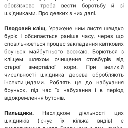
обов’язково треба вести боротьбу й зі
шкідниками. Про деяких з них далі.
Плодовий кліщ
. Уражене ним листя швидко
буріє і обсипається раніше часу, через що
сповільнюється процес закладання квіткових
бруньок майбутнього врожаю. Борються з
кліщем шляхом очищення стовбурів від
старої змертвілої кори. При великій
чисельності шкідника дерева обробляють
інсектицидами. Роблять це до набухання
бруньок, під час їх набухання і в період
відокремлення бутонів.
Пильщики.
Наслідком діяльності цих
шкідників (існує їх кілька видів) є