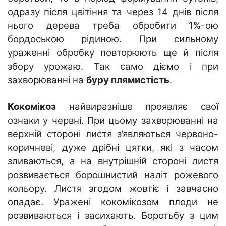
одразу після цвітіння та через 14 днів після
нього дерева треба обробити 1%-ою
бордоською рідиною. При сильному
ураженні обробку повторюють ще й після
збору урожаю. Так само діємо і при
захворюванні на
буру плямистість
.
Кокомікоз
найвиразніше проявляє свої
ознаки у червні. При цьому захворюванні на
верхній стороні листя з’являються червоно-
коричневі, дуже дрібні цятки, які з часом
зливаються, а на внутрішній стороні листя
розвивається борошнистий наліт рожевого
кольору. Листя згодом жовтіє і завчасно
опадає. Уражені кокомікозом плоди не
розвиваються і засихають. Боротьбу з цим