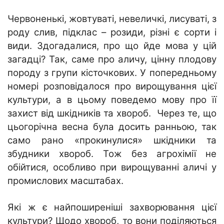
Червоненькі, жовтуваті, невеличкі, лисуваті, з
роду слив, підклас – розиди, різні є сорти і
види. Здогадалися, про що йде мова у цій
загадці? Так, саме про аличу, цінну плодову
породу з групи кісточкових. У попередньому
номері розповідалося про вирощування цієї
культури, а в цьому поведемо мову про її
захист від шкідників та хвороб. Через те, що
цьогорічна весна була досить ранньою, так
само рано «прокинулися» шкідники та
збудники хвороб. Тож без агрохімії не
обійтися, особливо при вирощуванні аличі у
промислових масштабах.
Які ж є найпоширеніші захворювання цієї
культури? Щодо хвороб, то вони поділяються