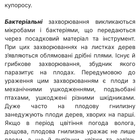
купоросу.
Бактеріальні
захворювання викликаються
мікробами і бактеріями, що передаються
через посадковий матеріал та інструмент.
При цих захворюваннях на листках дерев
з’являються облямовані дрібні плями. Існує й
грибкове захворювання, збудник якого
паразитує на плодах. Передумовою до
ураження цим захворюванням є плоди з
механічними ушкодженнями, подзьобані
птахами, ушкоджені різними шкідниками.
Дуже часто на плодову гнилизну
занедужують плоди дерев, хворих на парші.
Якщо в період цвітіння погода волога,
дощова, плодова гнилизна уражає не лише
плоди, а ще й пуп’янки, квітки та зав’язь