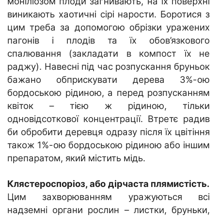
моніліозом плоди загнивають, на їх поверхні
виникають хаотичні сірі нарости. Боротися з
цим треба за допомогою обрізки уражених
пагонів і плодів та їх обов’язкового
спалювання (закладати в компост їх не
раджу). Навесні під час розпускання бруньок
бажано обприскувати дерева 3%-ою
бордоською рідиною, а перед розпусканням
квіток – тією ж рідиною, тільки
одновідсоткової концентрації. Втретє радив
би обробити деревця одразу після їх цвітіння
також 1%-ою бордоською рідиною або іншим
препаратом, який містить мідь.
Клястероспоріоз, або дірчаста плямистість.
Цим захворюванням уражуються всі
надземні органи рослин – листки, бруньки,