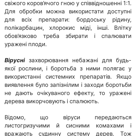
свіжого коров’ячого гною у співвідношенні 1:1.
Для обробки можна використати доступні
для всіх препарати: бордоську рідину,
полікарбацин, хлорокис міді, інші. Влітку
обов’язково треба збирати і спалювати
уражені плоди.
Вірусні
захворювання небажані для будь-
якої рослини, і боротьба з ними полягає у
використанні системних препаратів. Якщо
виявлення було запізнілим і заходи боротьби
не дають очікуваного ефекту, то уражені
дерева викорчовують і спалюють.
Відомо, що віруси передаються
листогризучими й сисними комахами і
вражають судинну систему дерев. Тож