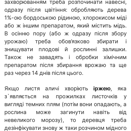
захворюванням треба розпочинати навесні,
одразу після цвітіння: обробляють дерева
1%-ою бордоською рідиною, хлорокисом міді
або ж іншим препаратом, який містить мідь.
В осінню пору (або ж одразу після збору
урожаю) треба обов’язково збирати і
знищувати плодові й рослинні залишки.
Також не завадять і обробки хімічним
препаратом після збирання врожаю та ще
раз через 14 днів після цього.
Якщо листя аличі хворіють
іржею
, яка
з`являється на прожилках листочків у
вигляді темних плям (потім вони опадають, а
рослина може загинути навіть від
невеликого морозу), то деревця треба
дезінфікувати знову ж таки розчином мідного