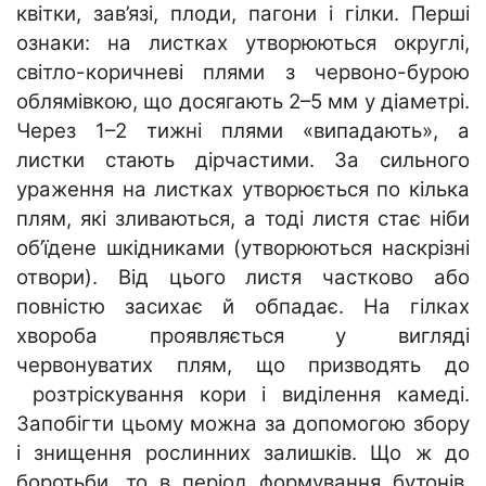
квітки, зав’язі, плоди, пагони і гілки. Перші
ознаки: на листках утворюються округлі,
світло-коричневі плями з червоно-бурою
облямівкою, що досягають 2–5 мм у діаметрі.
Через 1–2 тижні плями «випадають», а
листки стають дірчастими. За сильного
ураження на листках утворюється по кілька
плям, які зливаються, а тоді листя стає ніби
об’їдене шкідниками (утворюються наскрізні
отвори). Від цього листя частково або
повністю засихає й обпадає. На гілках
хвороба проявляється у вигляді
червонуватих плям, що призводять до
розтріскування кори і виділення камеді.
Запобігти цьому можна за допомогою збору
і знищення рослинних залишків. Що ж до
боротьби, то в період формування бутонів,