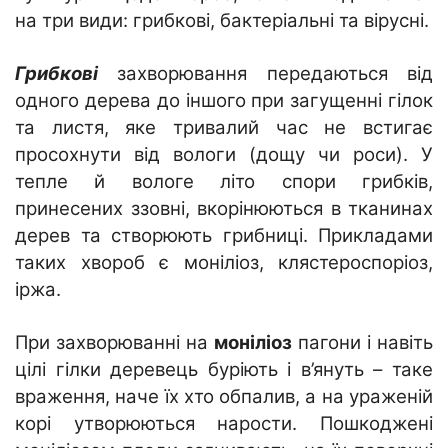
на три види: грибкові, бактеріальні та вірусні.
Грибкові
захворювання передаються від
одного дерева до іншого при загущенні гілок
та листя, яке тривалий час не встигає
просохнути від вологи (дощу чи роси). У
тепле й вологе літо спори грибків,
принесених ззовні, вкорінюються в тканинах
дерев та створюють грибниці. Прикладами
таких хвороб є моніліоз, клястероспоріоз,
іржа.
При захворюванні на
моніліоз
пагони і навіть
цілі гілки деревець буріють і в’януть – таке
враження, наче їх хто обпалив, а на ураженій
корі утворюються нарости. Пошкоджені