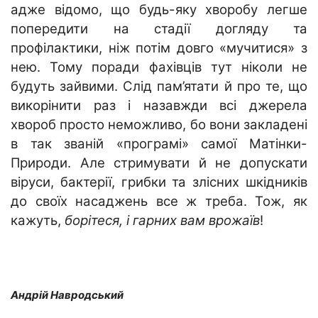
адже відомо, що будь-яку хворобу легше
попередити на стадії догляду та
профілактики, ніж потім довго «мучитися» з
нею. Тому поради фахівців тут ніколи не
будуть зайвими. Слід пам’ятати й про те, що
викорінити раз і назавжди всі джерела
хвороб просто неможливо, бо вони закладені
в так званій «програмі» самої Матінки-
Природи. Але стримувати й не допускати
віруси, бактерії, грибки та злісних шкідників
до своїх насаджень все ж треба. Тож, як
кажуть,
борітеся, і гарних вам врожаїв
!
Андрій Навродський