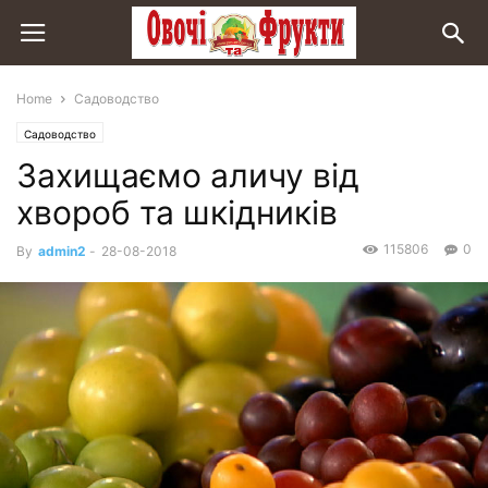
Home
Садоводство
Садоводство
Захищаємо аличу від
хвороб та шкідників
115806
0
By
admin2
-
28-08-2018