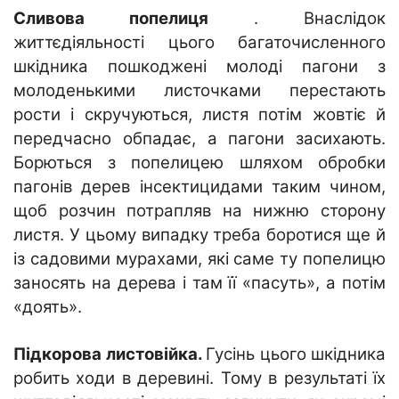
Сливова попелиця
. Внаслідок
життєдіяльності цього багаточисленного
шкідника пошкоджені молоді пагони з
молоденькими листочками перестають
рости і скручуються, листя потім жовтіє й
передчасно обпадає, а пагони засихають.
Борються з попелицею шляхом обробки
пагонів дерев інсектицидами таким чином,
щоб розчин потрапляв на нижню сторону
листя. У цьому випадку треба боротися ще й
із садовими мурахами, які саме ту попелицю
заносять на дерева і там її «пасуть», а потім
«доять».
Підкорова листовійка.
Гусінь цього шкідника
робить ходи в деревині. Тому в результаті їх