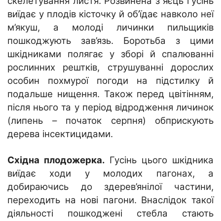
скелетування листя. Розвинена з яєць гусінь
виїдає у плодів кісточку й об’їдає навколо неї
м’якуш, а молоді личинки пильщиків
пошкоджують зав’язь. Боротьба з цими
шкідниками полягає у зборі й спалюванні
рослинних рештків, струшуванні дорослих
особин похмурої погоди на підстилку й
подальше нищення. Також перед цвітінням,
після нього та у період відродження личинок
(липень – початок серпня) обприскують
дерева інсектицидами.
Східна плодожерка.
Гусінь цього шкідника
виїдає ходи у молодих пагонах, а
добираючись до здерев’янілої частини,
переходить на нові пагони. Внаслідок такої
діяльності пошкоджені стебла стають