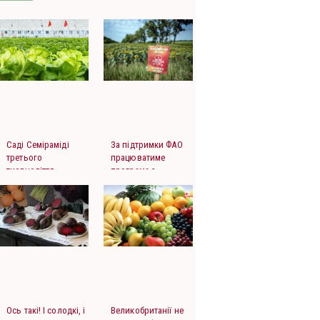
Саді Семіраміді
За підтримки ФАО
третього
працюватиме
тисячоліття
програма з
розмінування
Ось такі! І солодкі, і
Великобританії не