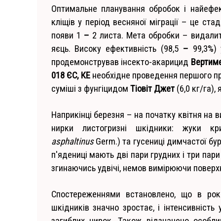
Оптимальне планування обробок і найефект
кліщів у період весняної міграції – це ст
появи 1
–
2 листа. Мета обробки – видалит
яєць. Високу ефективність (98,5
–
99,3%) 
продемонстрував інсекто-акарицид
Вертиме
018 ЄС, КЕ
необхідне проведення першого пр
суміші з фунгіцидом
Тіовіт Джет
(6,0 кг/га),
Наприкінці березня – на початку квітня на
нирки листогризні шкідники: жуки к
asphaltinus
Germ.) та гусениці димчастої бур
п'ядениці мають дві пари грудних і три пар
згинаючись удвічі, немов вимірюючи поверхн
Спостереженнями встановлено, що в рок
шкідників значно зростає, і інтенсивніс
загиблих нирок. Також відзначено особли