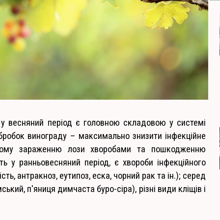
 у весняний період є головною складовою у системі
обробок винограду – максимально знизити інфекційне
нному зараженню лози хворобами та пошкодженню
ь у ранньовесняний період, є хвороби інфекційного
ь, антракноз, еутипоз, еска, чорний рак та ін.); серед
ький, п'яниця димчаста буро-сіра), різні види кліщів і