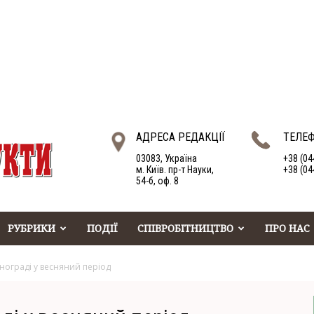
АДРЕСА РЕДАКЦІЇ
ТЕЛЕ
03083, Україна
+38 (04
м. Київ. пр-т Науки,
+38 (04
54-б, оф. 8
РУБРИКИ
ПОДІЇ
СПІВРОБІТНИЦТВО
ПРО НАС
нограді у весняний період