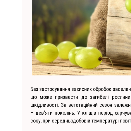
Без застосування захисних обробок заселеніс
що може призвести до загибелі рослини
шкідливості. За вегетаційний сезон залеж
–
дев'яти поколінь. У кліщів період харчу
соку, при середньодобовій температурі повітр