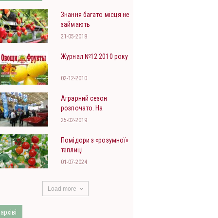
Знання багато місця не
займають
21-05-2018
Журнал №12 2010 року
02-12-2010
Аграрний сезон
розпочато. На
«АгроВесна 2019»
25-02-2019
презентували...
Помідори з «розумної»
теплиці
01-07-2024
Load more
 архіві