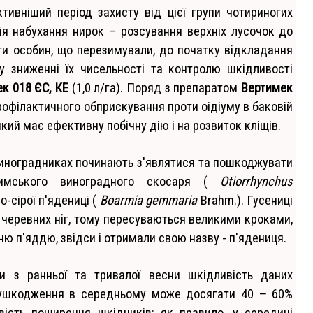
ивніший період захисту від цієї групи чотириногих
адія набухання нирок – розсування верхніх лусочок до
и особин, що перезимували, до початку відкладання
у зниженні їх чисельності та контролю шкідливості
к 018 ЄС, КЕ
(1,0 л/га). Поряд з препаратом
Вертимек
офілактичного обприскування проти оідіуму в баковій
 який має ефективну побічну дію і на розвиток кліщів.
 виноградниках починають з'являтися та пошкоджувати
римського виноградного скосаря (
Otiorrhynchus
о-сірої п'ядениці (
Boarmia gemmaria
Brahm.). Гусениці
и черевних ніг, тому пересуваються великими кроками,
ю п'яддю, звідси і отримали свою назву - п'ядениця.
и з ранньої та тривалої весни шкідливість даних
ть ушкодження в середньому може досягати 40
–
60%
вість поширення шкідників: як правило, у середині