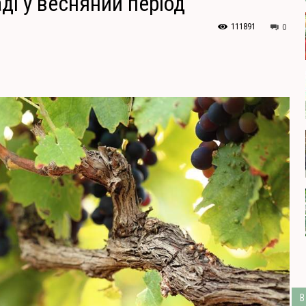
ді у весняний період
111891
0
В