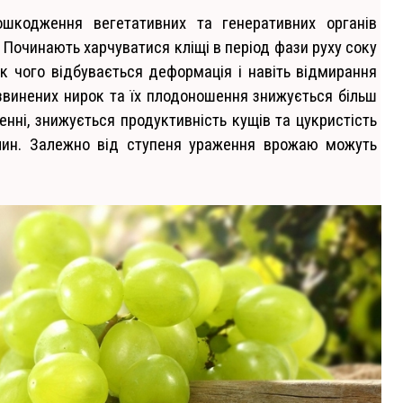
ошкодження вегетативних та генеративних органів
. Починають харчуватися кліщі в період фази руху соку
к чого відбувається деформація і навіть відмирання
розвинених нирок та їх плодоношення знижується більш
нні, знижується продуктивність кущів та цукристість
ослин. Залежно від ступеня ураження врожаю можуть