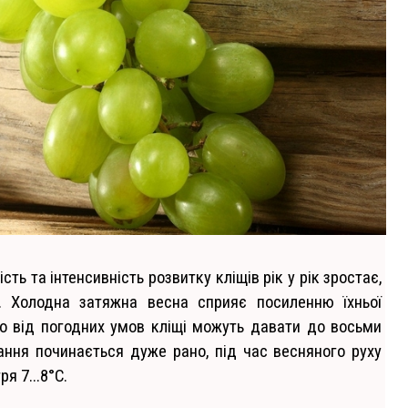
ть та інтенсивність розвитку кліщів рік у рік зростає,
. Холодна затяжна весна сприяє посиленню їхньої
но від погодних умов кліщі можуть давати до восьми
вання починається дуже рано, під час весняного руху
я 7...8°С.