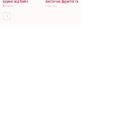
хрумкі від Бейо
вистачає фруктів та
буряки
овочів