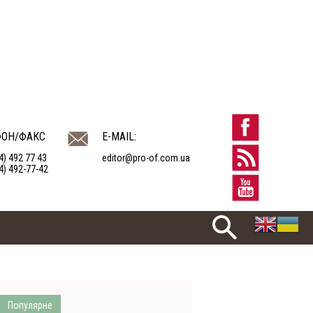
ФОН/ФАКС
E-MAIL:
4) 492 77 43
editor@pro-of.com.ua
4) 492-77-42
Популярне