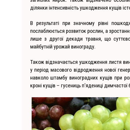
ділянки інтенсивність ушкодження кущів іст
В результаті при значному рівні пошкод
послаблюється розвиток рослин, а зростанн
лише з другої декади травня, що суттєв
майбутній урожай винограду.
Також відзначається ушкодження листя вин
у період масового відродження нової генер
навколо штамбу виноградних кущів при ро
кроні кущів – гусениць п'ядениці димчастої б