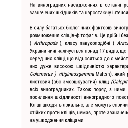
На виноградних насадженнях в останні ро
зазначених шкідників та наростаючу інтенс
В силу багатьох біологічних факторів вино
розмноження кліщів-фітофагів. Це дрібні бе
(
Arthropoda
), класу павукоподібні (
Arac
України нині налічується понад 17 видів, що
серед них кліщі, що відносяться до сімейс
них дуже високою шкідливістю характер
Colomerus
) vitigineusgemma
Maltsh), який
листовий (або зморшкуватий) кліщ
(Calepit
всіх виноградниках. Також поряд з ними 
посилення шкідливості виноградного повс
Кліщі шкодять локально, але можуть спричин
стійких проти кліщів, немає, проте зазначе
на ушкодження кліщами.