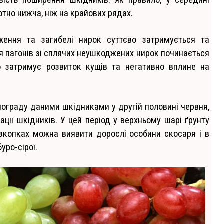
отно нижча, ніж на крайових рядах.
ження та загибелі нирок суттєво затримується та
я пагонів зі сплячих неушкоджених нирок починається
о затримує розвиток кущів та негативно вплине на
ограду даними шкідниками у другій половині червня,
ації шкідників. У цей період у верхньому шарі ґрунту
зкопках можна виявити дорослі особини скосаря і в
уро-сірої.