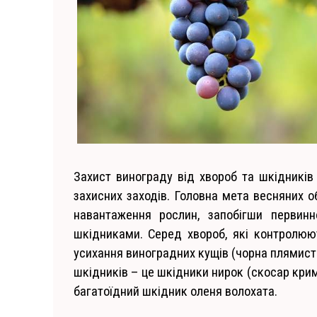
Захист винограду від хвороб та шкідників
захисних заходів. Головна мета весняних 
навантаження рослин, запобігши перви
шкідниками. Серед хвороб, які контролюют
усихання виноградних кущів (чорна плямистіст
шкідників – це шкідники нирок (скосар кримс
багатоїдний шкідник оленя волохата.