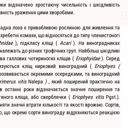
ки відзначено зростаючу чисельність і шкідливість
ивність ураження цими хворобами.
градна лоза є привабливою рослиною для живлення та
зхребетні комахи, що відносяться до типу членистоногі
hnidae
), підкласу кліщі (
Acari
). На виноградниках
 належать до різних трофічних груп. Найбільш шкідливі
тва галлових чотириногих кліщів (
Eriophyidae
). Серед
изуються кліщ нирковий виноградний (
Eriophyes (
 розвивається окремими осередками, та виноградний
rimerus vitis
Nalepa
)
, який поширений практично на
в останні роки відзначається значне поширення та
тяного кліща, або сверблячки (
Eriophyes vitis
Pgst.).
яти значні втрати кількості та якості врожаю. Сортів,
но, що окремі сорти винограду відрізняються реакцією