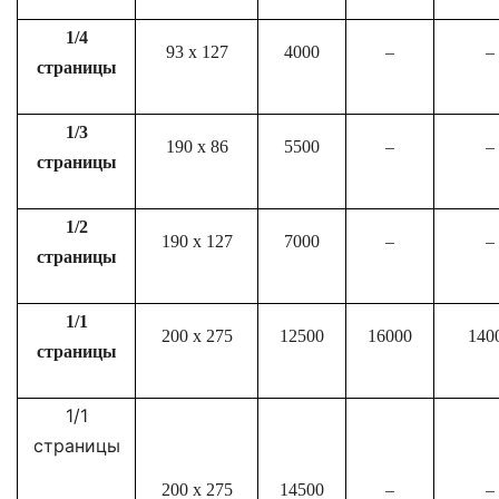
1/4
93 x 127
4000
–
–
страницы
1/3
190 x 86
5500
–
–
страницы
1/2
190 x 127
7000
–
–
страницы
1/1
200 x 275
12500
16000
140
страницы
1/1
страницы
200 x 275
14500
–
–