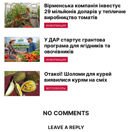
Вірменська компанія інвестує
29 мільйонів доларів у тепличне
виробництво томатів
ИНФОРМАЦИЯ
У ДАР стартує грантова
програма для ягідників та
овочівників
ИНФОРМАЦИЯ
Отакої! Шоломи для курей
виявилися курям на сміх
ФОТООБЗОРЫ
NO COMMENTS
LEAVE A REPLY