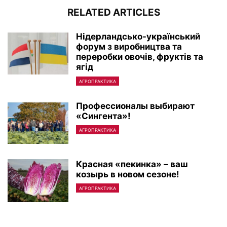
RELATED ARTICLES
Нiдерландсько-український
форум з виробництва та
переробки овочiв, фруктiв та
ягiд
АГРОПРАКТИКА
Профессионалы выбирают
«Сингента»!
АГРОПРАКТИКА
Красная «пекинка» – ваш
козырь в новом сезоне!
АГРОПРАКТИКА