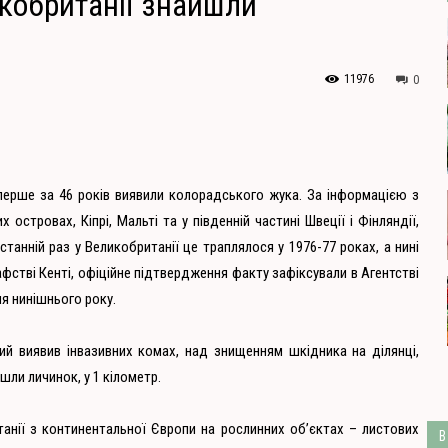
икобританії знайшли
11976
0
вперше за 46 років виявили колорадського жука. За інформацією з
ких островах, Кіпрі, Мальті та у південній частині Швеції і Фінляндії,
танній раз у Великобританії це траплялося у 1976-77 роках, а нині
афстві Кенті, офіційне підтвердження факту зафіксували в Агентстві
ня нинішнього року.
ий виявив інвазивних комах, над знищенням шкідника на ділянці,
ли личинок, у 1 кілометр.
нії з континентальної Європи на рослинних об’єктах – листових
В