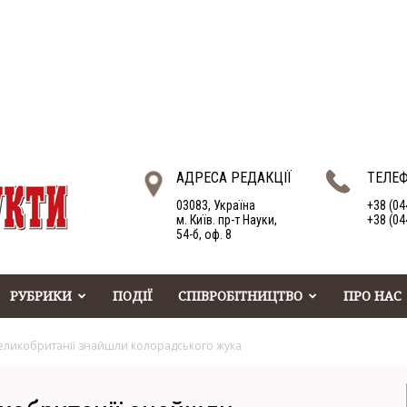
АДРЕСА РЕДАКЦІЇ
ТЕЛЕ
03083, Україна
+38 (04
м. Київ. пр-т Науки,
+38 (04
54-б, оф. 8
РУБРИКИ
ПОДІЇ
СПІВРОБІТНИЦТВО
ПРО НАС
Великобританії знайшли колорадського жука