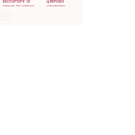
ЕКСПОРТЕРУ: 10
ЦУКРОВОЇ
КРОКІВ ДО УСПІХУ
КУКУРУДЗІ
НА РИНКУ ЄС