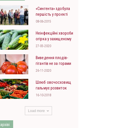
«Сингента» здобула
першість у проекті
«STEM: професії
08-06-2015
майбутнього»
Неінфекційні хвороби
огірка у захищеному
ґрунті
27-05-2020
Виведення плодів-
гігантів не за горами
26-11-2020
Шлюб овочосховищ
гальмує розвиток
галузі
16-10-2018
Load more
 архіві