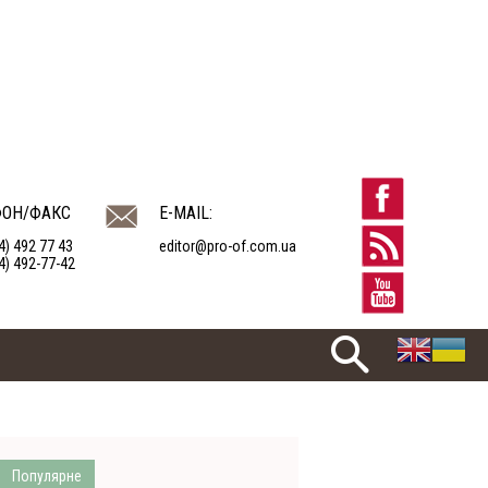
ФОН/ФАКС
E-MAIL:
4) 492 77 43
editor@pro-of.com.ua
4) 492-77-42
Популярне