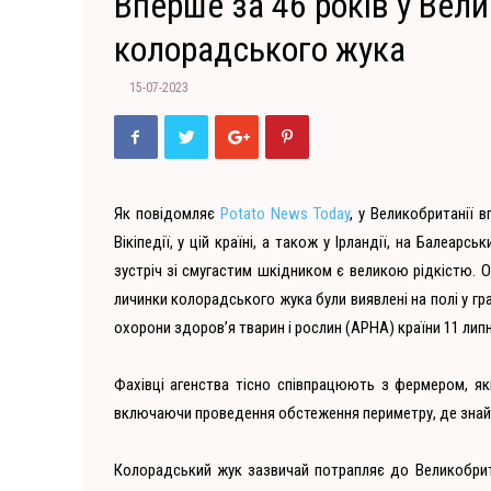
Вперше за 46 років у Вел
колорадського жука
15-07-2023
Як повідомляє
Potato News Today
, у Великобританії 
Вікіпедії, у цій країні, а також у Ірландії, на Балеарсь
зустріч зі смугастим шкідником є великою рідкістю. Ос
личинки колорадського жука були виявлені на полі у гр
охорони здоров’я тварин і рослин (APHA) країни 11 лип
Фахівці агенства тісно співпрацюють з фермером, як
включаючи проведення обстеження периметру, де знайш
Колорадський жук зазвичай потрапляє до Великобрита